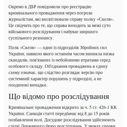
Окремо в ДБР повідомили про реєстрацію
кримінального провадження через погрози
журналістам, які висвітлювали справу полку «Скеля».
Це свідчить про те, що справа виходить за межі суто
військового розслідування і набуває ширшого
суспільного резонансу.
Полк «Скеля» — один із підрозділів Збройних сил
України, навколо якого останнім часом виникла низка
скандалів, пов'язаних із небойовими втратами серед
особового складу. Об'єднання проваджень в єдину
схему означає, що слідство розглядає версію про
системний характер порушень у підрозділі, а не
поодинокі випадки.
Що відомо про розслідування
Кримінальне провадження відкрито за ч. 5 ст. 426-1 КК
України. Санкція статті передбачає від 8 до 15 років
позбавлення волі. Досудове розслідування здійснюють
слідчі Державного бюро розслідувань. У межах справи