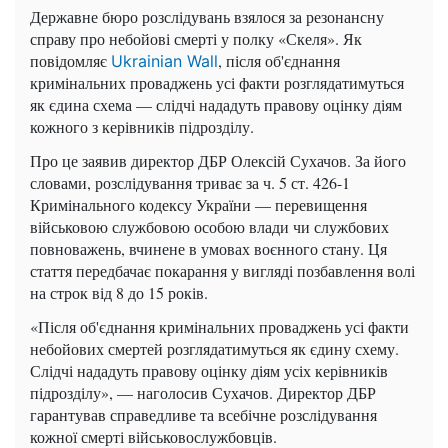
Державне бюро розслідувань взялося за резонансну
справу про небойові смерті у полку «Скеля». Як
повідомляє
, після об'єднання
Ukrainian Wall
кримінальних проваджень усі факти розглядатимуться
як єдина схема — слідчі нададуть правову оцінку діям
кожного з керівників підрозділу.
Про це заявив директор ДБР Олексій Сухачов. За його
словами, розслідування триває за ч. 5 ст. 426-1
Кримінального кодексу України — перевищення
військовою службовою особою влади чи службових
повноважень, вчинене в умовах воєнного стану. Ця
стаття передбачає покарання у вигляді позбавлення волі
на строк від 8 до 15 років.
«Після об'єднання кримінальних проваджень усі факти
небойових смертей розглядатимуться як єдину схему.
Слідчі нададуть правову оцінку діям усіх керівників
підрозділу», — наголосив Сухачов. Директор ДБР
гарантував справедливе та всебічне розслідування
кожної смерті військовослужбовців.