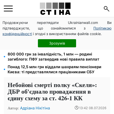
Продовжуючи переглядати Ukrainianwall.com Ви
Прикував кайданками до драбини на всю ніч: на
підтверджуєте, що ознайомилися з
Політикою
Закарпатті судитимуть працівника ТЦК за
катування
конфіденційності
і згодні з використанням файлів cookie.
Зарплата 30 000 грн — пенсія 11 500 грн: ПФУ
Зрозумів
пояснив, як розрахувати виплати у 2026 році
800 000 грн за інвалідність, 1 млн — родині
загиблого: ПФУ затвердив нові правила виплат
Понад 12,5 млн грн віддали шахраям пенсіонери
Києва: ті представлялися працівниками СБУ
Небойові смерті полку «Скеля»:
ДБР об'єднало провадження в
єдину схему за ст. 426-1 КК
Автор:
Адріана Нікітіна
13:42 08.07.2026