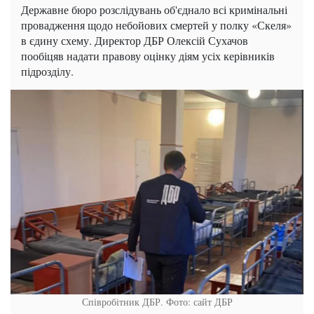
Державне бюро розслідувань об'єднало всі кримінальні
провадження щодо небойових смертей у полку «Скеля»
в єдину схему. Директор ДБР Олексій Сухачов
пообіцяв надати правову оцінку діям усіх керівників
підрозділу.
Співробітник ДБР. Фото: сайт ДБР