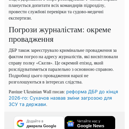
планується допитати всіх командирів підрозділу,
провести службові перевірки та судово-медичні
експертизи.
Погрози журналістам: окреме
провадження
ДБР також зареєструвало кримінальне провадження за
фактом погроз на адресу журналістів, які висвітлювали
справу полку «Скеля». Це окремий епізод, який
розслідуватиметься паралельно з основною справою.
Подробиці цього провадження наразі не
розголошуються в інтересах слідства.
Раніше Ukrainian Wall писав:
реформа ДБР до кінця
2026-го: Сухачов назвав зміни загрозою для
.
ЗСУ та держави
Додайте в
Читайте нас у
Google News
джерела Google