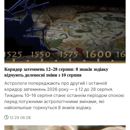
Коридор затемнень 12–28 серпня: 8 знаків зодіаку
відчують доленосні зміни з 10 серпня
Астрологи попереджають про другий і останній
коридор затемнень 2026 року — з 12 до 28 серпня.
Тиждень 10–16 серпня стане останнім періодом спокою
перед потужними астрологічними змінами, які
найсильніше торкнуться 8 знаків зодіаку.
12:29 06.08