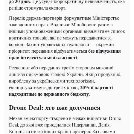
до 30 днів
. Це усуває бюрократичну невизначеність, яка
раніше стримувала експорт.
Перелік держав-партнерів формуватиме Міністерство
закордонних справ. Водночас Міноборони разом з
іншими уповноваженими органами визначатиме список
критичних товарів, які не можуть передаватися за
кордон. Захист українських технологій — окремий
без відчуження
пріоритет: передання відбуватиметься
прав інтелектуальної власності
.
Реекспорт або передання третім сторонам можливі
лише за письмовою згодою України. Якщо продукцію,
вироблену за українськими технологіями,
20% її вартості
експортуватимуть до третіх країн,
надходитиме до державного бюджету
.
Drone Deal: хто вже долучився
Механізм експорту створено в межах ініціативи Drone
Deal, до якої вже приєдналися Нідерланди, Данія,
Естонія та низка інших країн-партнерів. За словами