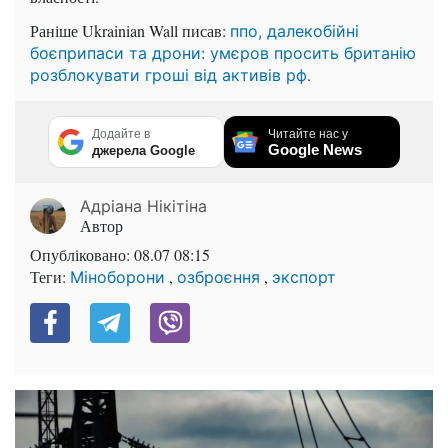
Раніше Ukrainian Wall писав:
ппо, далекобійні
боєприпаси та дрони: умєров просить британію
.
розблокувати гроші від активів рф
Додайте в
Читайте нас у
Google News
джерела Google
Адріана Нікітіна
Автор
Опубліковано:
08.07 08:15
Теги:
,
,
Міноборони
озброєння
экспорт