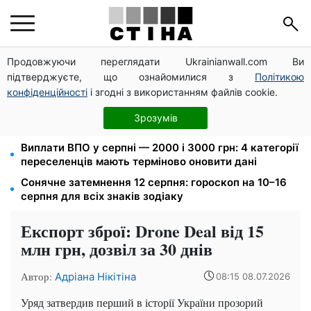
Продовжуючи переглядати Ukrainianwall.com Ви
10 заявок — і МСЦ МВС приїде у громаду: обмін
підтверджуєте, що ознайомилися з
Політикою
прав, реєстрація авто та міжнародне посвідчення
конфіденційності
і згодні з використанням файлів cookie.
Мавіки, зарядні станції та апарати для реанімації:
Християнський корпус передав вантаж на
Зрозумів
Запорізький та Покровський напрямки
Виплати ВПО у серпні — 2000 і 3000 грн: 4 категорії
переселенців мають терміново оновити дані
Сонячне затемнення 12 серпня: гороскоп на 10–16
серпня для всіх знаків зодіаку
Експорт зброї: Drone Deal від 15
млн грн, дозвіл за 30 днів
Автор:
Адріана Нікітіна
08:15 08.07.2026
Уряд затвердив перший в історії України прозорий