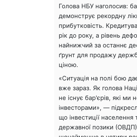
Голова НБУ наголосив: ба
демонструє рекордну лікв
прибутковість. Кредитув
рік до року, а рівень деф
найнижчий за останнє де
ґрунт для продажу держб
ціною.
«Ситуація на полі бою дає
вже зараз. Як голова Нац
не існує бар'єрів, які ми
інвесторами», — підкресл
що інвестиції населення т
державної позики (ОВДП),
щонайменше в чотири раз