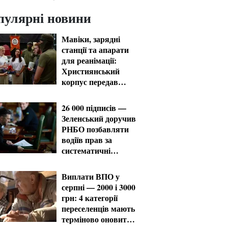
пулярні новини
Мавіки, зарядні
станції та апарати
для реанімації:
Християнський
корпус передав
вантаж на
Запорізький та
26 000 підписів —
Покровський
Зеленський доручив
напрямки
РНБО позбавляти
водіїв прав за
систематичні
порушення
Виплати ВПО у
серпні — 2000 і 3000
грн: 4 категорії
переселенців мають
терміново оновити