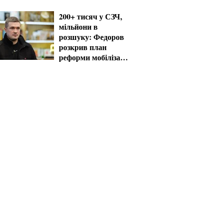
дані
200+ тисяч у СЗЧ,
мільйони в
розшуку: Федоров
розкрив план
реформи мобілізації
та ТЦК