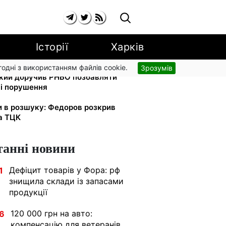
Історії
Харків
згодні з використанням файлів cookie.
Зрозумів
ький доручив РНБО позбавляти
ні порушення
и в розшуку: Федоров розкрив
та ТЦК
танні новини
Дефіцит товарів у Фора: рф
1
знищила склади із запасами
продукції
120 000 грн на авто:
6
компенсацію для ветеранів