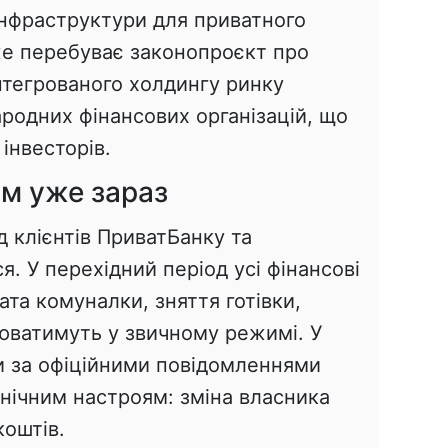
нфраструктури для приватного
же перебуває законопроєкт про
нтегрованого холдингу ринку
ародних фінансових організацій, що
інвесторів.
ам уже зараз
д клієнтів ПриватБанку та
. У перехідний період усі фінансові
ата комуналки, зняття готівки,
юватимуть у звичному режимі. У
 за офіційними повідомленнями
панічним настроям: зміна власника
коштів.