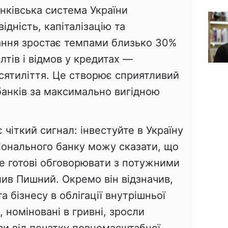
нківська система України
ідність, капіталізацію та
ання зростає темпами близько 30%
олтів і відмов у кредитах —
сятиліття. Це створює сприятливий
анків за максимально вигідною
 чіткий сигнал: інвестуйте в Україну
іонального банку можу сказати, що
 не готові обговорювати з потужними
ив Пишний. Окремо він відзначив,
а бізнесу в облігації внутрішньої
 номіновані в гривні, зросли
и від початку повномасштабної