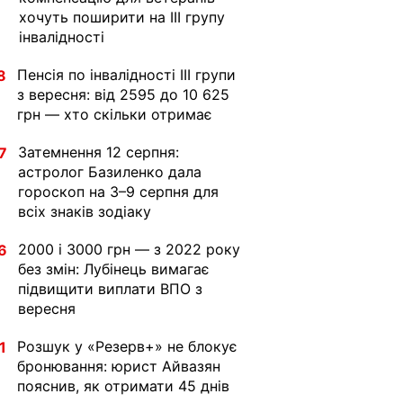
хочуть поширити на III групу
інвалідності
Пенсія по інвалідності III групи
8
з вересня: від 2595 до 10 625
грн — хто скільки отримає
Затемнення 12 серпня:
7
астролог Базиленко дала
гороскоп на 3–9 серпня для
всіх знаків зодіаку
2000 і 3000 грн — з 2022 року
6
без змін: Лубінець вимагає
підвищити виплати ВПО з
вересня
Розшук у «Резерв+» не блокує
1
бронювання: юрист Айвазян
пояснив, як отримати 45 днів