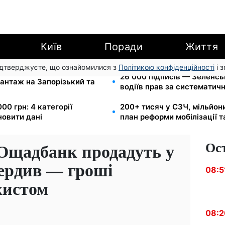
Київ
Поради
Життя
підтверджуєте, що ознайомилися з
Політикою конфіденційності
і 
и для реанімації:
26 000 підписів — Зеленс
антаж на Запорізький та
водіїв прав за систематич
00 грн: 4 категорії
200+ тисяч у СЗЧ, мільйон
новити дані
план реформи мобілізації 
Ос
Ощадбанк продадуть у
вердив — гроші
08:5
хистом
08:2