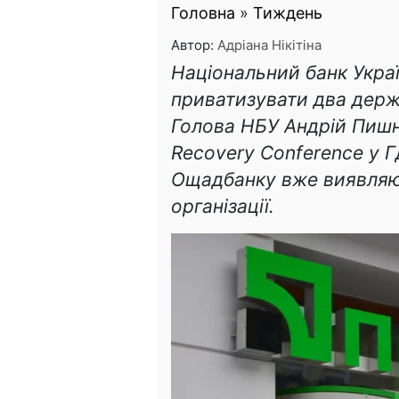
Головна
»
Тиждень
Автор:
Адріана Нікітіна
Національний банк Укра
приватизувати два держа
Голова НБУ Андрій Пишн
Recovery Conference у 
Ощадбанку вже виявляют
організації.