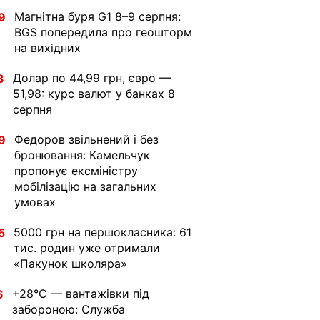
Магнітна буря G1 8–9 серпня:
9
BGS попередила про геошторм
на вихідних
Долар по 44,99 грн, євро —
3
51,98: курс валют у банках 8
серпня
Федоров звільнений і без
9
бронювання: Камельчук
пропонує ексміністру
мобілізацію на загальних
умовах
5000 грн на першокласника: 61
5
тис. родин уже отримали
«Пакунок школяра»
+28°C — вантажівки під
6
забороною: Служба