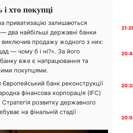
 і хто покупці
на приватизацію залишаються
21:2
— два найбільші державні банки
е виключив продажу жодного з них:
ад — чому б і ні?». За його
20:4
банку вже є напрацювання та
ними покупцями.
 Європейський банк реконструкції
20:2
ародна фінансова корпорація (IFC)
і. Стратегія розвитку державного
буває на фінальній стадії
20:0