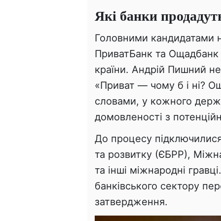
Які банки продадуть
Головними кандидатами 
ПриватБанк та Ощадбанк 
країни. Андрій Пишний н
«Приват — чому б і ні? Ощ
словами, у кожного держ
домовленості з потенцій
До процесу підключилися
та розвитку (ЄБРР), Міжн
та інші міжнародні гравц
банківського сектору пере
затвердження.