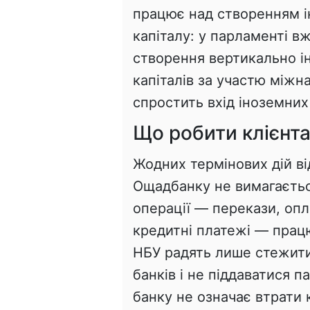
працює над створенням і
капіталу: у парламенті в
створення вертикально і
капіталів за участю міжн
спростить вхід іноземних 
Що робити клієнт
Жодних термінових дій ві
Ощадбанку не вимагається
операції — перекази, опл
кредитні платежі — прац
НБУ радять лише стежити
банків і не піддаватися 
банку не означає втрати 