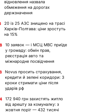
відновлення назвала
обмеження на дорогах
держзначення
20 із 25 АЗС знищено на трасі
6
Харків–Полтава: ціни зростуть
на 15%
10 заявок — і МСЦ МВС приїде
8
у громаду: обмін прав,
реєстрація авто та
міжнародне посвідчення
Novus просить страхування,
8
кредити й зелені коридори: 3
кроки стримати ціни після
ударів рф
172 940 грн захистять житло
4
від арешту за комуналку: з
жовтня поріг — 432 тисячі