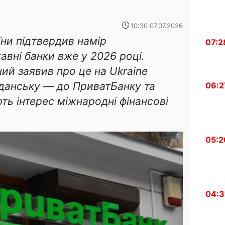
10:30 07.07.2026
їни підтвердив намір
07:2
вні банки вже у 2026 році.
ий заявив про це на Ukraine
Гданську — до ПриватБанку та
06:2
ь інтерес міжнародні фінансові
05:2
04:3