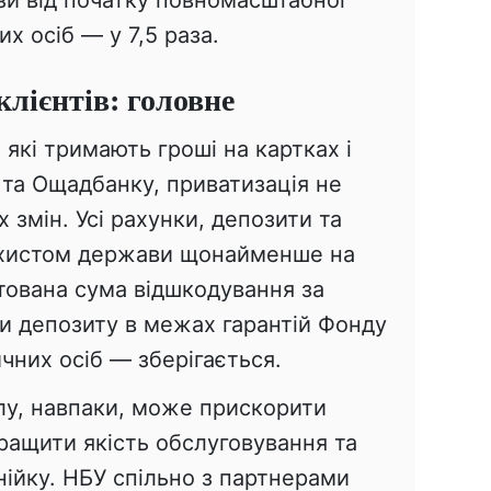
их осіб — у 7,5 раза.
лієнтів: головне
 які тримають гроші на картках і
 та Ощадбанку, приватизація не
 змін. Усі рахунки, депозити та
захистом держави щонайменше на
тована сума відшкодування за
и депозиту в межах гарантій Фонду
ичних осіб — зберігається.
лу, навпаки, може прискорити
ращити якість обслуговування та
ійку. НБУ спільно з партнерами