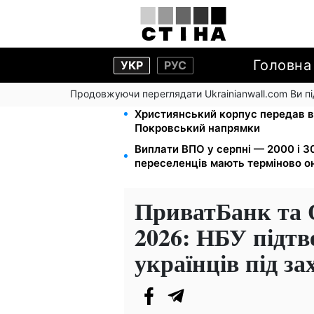
Головна
УКР
РУС
Продовжуючи переглядати Ukrainianwall.com Ви 
Мавіки, зарядні станції та апарат
Християнський корпус передав в
Покровський напрямки
Виплати ВПО у серпні — 2000 і 30
переселенців мають терміново о
ПриватБанк та 
2026: НБУ підт
українців під за