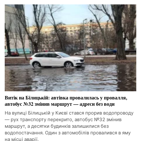
Витік на Білицькій: автівка провалилась у провалля,
автобус №32 змінив маршрут — адреси без води
На вулиці Білицькій у Києві стався прорив водопроводу
— рух транспорту перекрито, автобус №32 змінив
маршрут, а десятки будинків залишилися без
водопостачання. Один з автомобілів провалився в яму
на місці аварії.