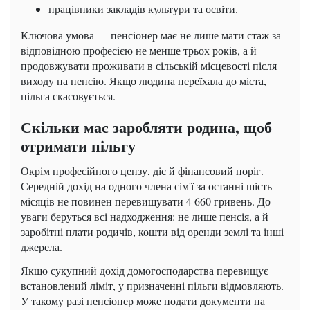
працівники закладів культури та освіти.
Ключова умова — пенсіонер має не лише мати стаж за
відповідною професією не менше трьох років, а й
продовжувати проживати в сільській місцевості після
виходу на пенсію. Якщо людина переїхала до міста,
пільга скасовується.
Скільки має заробляти родина, щоб
отримати пільгу
Окрім професійного цензу, діє й фінансовий поріг.
Середній дохід на одного члена сім'ї за останні шість
місяців не повинен перевищувати 4 660 гривень. До
уваги беруться всі надходження: не лише пенсія, а й
заробітні плати родичів, кошти від оренди землі та інші
джерела.
Якщо сукупний дохід домогосподарства перевищує
встановлений ліміт, у призначенні пільги відмовляють.
У такому разі пенсіонер може подати документи на