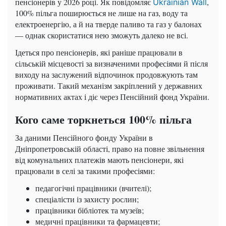
пенсіонерів у 2026 році. Як повідомляє
,
Ukrainian Wall
100% пільга поширюється не лише на газ, воду та
електроенергію, а й на тверде паливо та газ у балонах
— однак скористатися нею зможуть далеко не всі.
Ідеться про пенсіонерів, які раніше працювали в
сільській місцевості за визначеними професіями й після
виходу на заслужений відпочинок продовжують там
проживати. Такий механізм закріплений у державних
нормативних актах і діє через Пенсійний фонд України.
Кого саме торкнеться 100% пільга
За даними Пенсійного фонду України в
Дніпропетровській області, право на повне звільнення
від комунальних платежів мають пенсіонери, які
працювали в селі за такими професіями:
педагогічні працівники (вчителі);
спеціалісти із захисту рослин;
працівники бібліотек та музеїв;
медичні працівники та фармацевти;