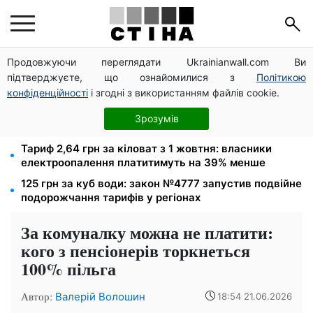
Продовжуючи переглядати Ukrainianwall.com Ви
Пенсійне посвідчення не гарантує безплатний
підтверджуєте, що ознайомилися з
Політикою
проїзд: Кабмін пояснив, коли пенсіонер мусить
платити
конфіденційності
і згодні з використанням файлів cookie.
Податкові номери чоловіків 18–60 років передадуть
Зрозумів
ТЦК: Кабмін ухвалив нові правила пошуку
Тариф 2,64 грн за кіловат з 1 жовтня: власники
електроопалення платитимуть на 39% менше
125 грн за куб води: закон №4777 запустив подвійне
подорожчання тарифів у регіонах
За комуналку можна не платити:
кого з пенсіонерів торкнеться
100% пільга
Автор:
Валерій Волошин
18:54 21.06.2026