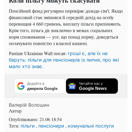
Коли пільгу можуть скасувати
Пенсійний фонд регулярно перевіряє доходи сім'ї. Якщо
фінансовий стан змінився й середній дохід на особу
перевищив 4 660 гривень, виплату пільги припиняють.
Крім того, пільга діє виключно в межах соціальних
норм споживання — усе, що понад норму, доведеться
оплачувати повністю з власної кишені.
Раніше Ukrainian Wall писав:
гроші є, але їх не
беруть: пільги для пенсіонерів із липня, про які
.
мало хто знає
Додайте в
Читайте нас у
Google News
джерела Google
Валерій Волошин
Автор
Опубліковано:
21.06 18:54
Теги:
,
,
пільги
пенсіонери
комунальні послуги