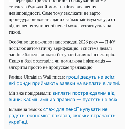
— перевірка триває постійно, і блокування може
статися в будь-який момент після виявлення
невідповідності. Саме тому зволікати не варто:
процедура оновлення даних займає мінімум часу, а от
відновлення зупиненої пенсії може розтягнутися на
тижні.
Особливо це важливо напередодні 2026 року — ПФУ
посилює автоматичну верифікацію, і система дедалі
частіше блокує виплати без участі живих інспекторів.
Якщо в базі є застаріла чи помилкова інформація —
алгоритм просто не пропускає транзакцію.
Раніше Ukrainian Wall писав:
гроші дадуть не всім:
.
які фонди приймають заявки на виплати в липні
Ми вже повідомляли:
виплати постраждалим від
.
війни: Кабмін змінив правила — пустять не всіх
Більше за темою:
стаж для пенсії купувати не
радять: економіст показав, скільки втрачають
.
українці