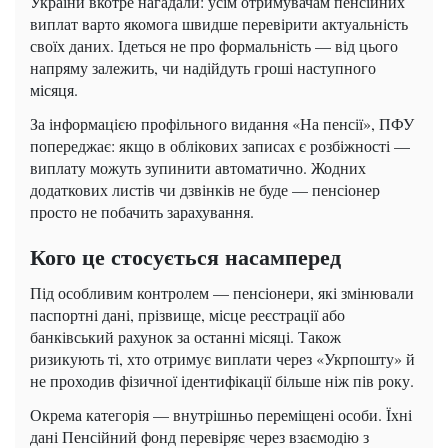
України вкотре нагадали: усім отримувачам пенсійних
виплат варто якомога швидше перевірити актуальність
своїх даних. Ідеться не про формальність — від цього
напряму залежить, чи надійдуть гроші наступного
місяця.
За інформацією профільного видання «На пенсії», ПФУ
попереджає: якщо в облікових записах є розбіжності —
виплату можуть зупинити автоматично. Жодних
додаткових листів чи дзвінків не буде — пенсіонер
просто не побачить зарахування.
Кого це стосується насамперед
Під особливим контролем — пенсіонери, які змінювали
паспортні дані, прізвище, місце реєстрації або
банківський рахунок за останні місяці. Також
ризикують ті, хто отримує виплати через «Укрпошту» й
не проходив фізичної ідентифікації більше ніж пів року.
Окрема категорія — внутрішньо переміщені особи. Їхні
дані Пенсійний фонд перевіряє через взаємодію з