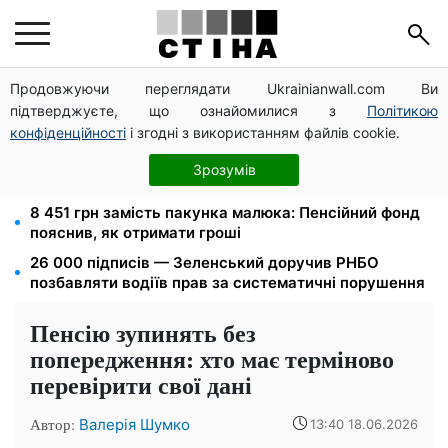
Продовжуючи переглядати Ukrainianwall.com Ви
Федоров звільнений і без бронювання: Камельчук
підтверджуєте, що ознайомилися з
Політикою
пропонує ексміністру мобілізацію на загальних
умовах
конфіденційності
і згодні з використанням файлів cookie.
10 заявок — і МСЦ МВС приїде у громаду: обмін
Зрозумів
прав, реєстрація авто та міжнародне посвідчення
8 451 грн замість пакунка малюка: Пенсійний фонд
пояснив, як отримати гроші
26 000 підписів — Зеленський доручив РНБО
позбавляти водіїв прав за систематичні порушення
Пенсію зупинять без
попередження: хто має терміново
перевірити свої дані
Автор:
Валерія Шумко
13:40 18.06.2026