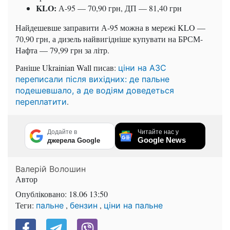
KLO:
А-95 — 70,90 грн, ДП — 81,40 грн
Найдешевше заправити А-95 можна в мережі KLO —
70,90 грн, а дизель найвигідніше купувати на БРСМ-
Нафта — 79,99 грн за літр.
Раніше Ukrainian Wall писав:
ціни на АЗС
переписали після вихідних: де пальне
подешевшало, а де водіям доведеться
.
переплатити
Додайте в
Читайте нас у
Google News
джерела Google
Валерій Волошин
Автор
Опубліковано:
18.06 13:50
Теги:
,
,
пальне
бензин
ціни на пальне