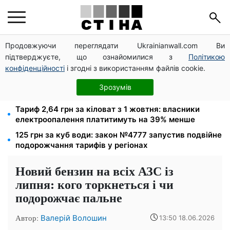
Продовжуючи переглядати Ukrainianwall.com Ви
Пенсійне посвідчення не гарантує безплатний
підтверджуєте, що ознайомилися з
Політикою
проїзд: Кабмін пояснив, коли пенсіонер мусить
платити
конфіденційності
і згодні з використанням файлів cookie.
Податкові номери чоловіків 18–60 років передадуть
Зрозумів
ТЦК: Кабмін ухвалив нові правила пошуку
Тариф 2,64 грн за кіловат з 1 жовтня: власники
електроопалення платитимуть на 39% менше
125 грн за куб води: закон №4777 запустив подвійне
подорожчання тарифів у регіонах
Новий бензин на всіх АЗС із
липня: кого торкнеться і чи
подорожчає пальне
Автор:
Валерій Волошин
13:50 18.06.2026