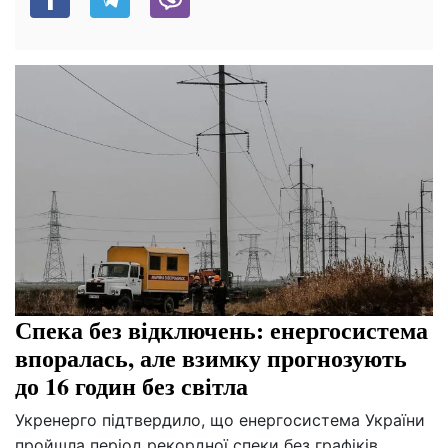
Спека без відключень: енергосистема
впоралась, але взимку прогнозують
до 16 годин без світла
Укренерго підтвердило, що енергосистема України
пройшла період рекордної спеки без графіків