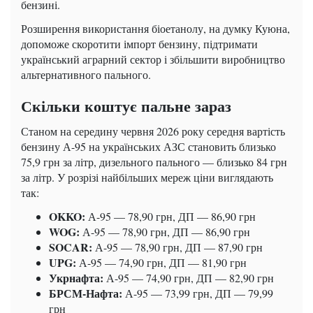
бензині.
Розширення використання біоетанолу, на думку Куюна,
допоможе скоротити імпорт бензину, підтримати
український аграрний сектор і збільшити виробництво
альтернативного пального.
Скільки коштує пальне зараз
Станом на середину червня 2026 року середня вартість
бензину А-95 на українських АЗС становить близько
75,9 грн за літр, дизельного пального — близько 84 грн
за літр. У розрізі найбільших мереж ціни виглядають
так:
OKKO:
А-95 — 78,90 грн, ДП — 86,90 грн
WOG:
А-95 — 78,90 грн, ДП — 86,90 грн
SOCAR:
А-95 — 78,90 грн, ДП — 87,90 грн
UPG:
А-95 — 74,90 грн, ДП — 81,90 грн
Укрнафта:
А-95 — 74,90 грн, ДП — 82,90 грн
БРСМ-Нафта:
А-95 — 73,99 грн, ДП — 79,99
грн