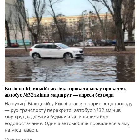
Витік на Білицькій: автівка провалилась у провалля,
автобус №32 змінив маршрут — адреси без води
На вулиці Білицькій у Києві стався прорив водопроводу
— рух транспорту перекрито, автобус №32 змінив
маршрут, а десятки будинків залишилися без
водопостачання. Один з автомобілів провалився в яму
на місці аварії.