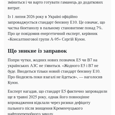
зміниться і чи варто готувати гаманець до додаткових
витрат.
Із 1 липня 2026 року в Україні офіційно
запроваджується стандарт бензину Е10. Це означає, що
частка біоетанолу в пальному становитиме понад 7%.
Про це повідомив енергетичний експерт, керівник
«Консалтингової групи А-95» Сергій Куюн.
Що зникне із заправок
Попри чутки, жодних нових позначок Е5 чи В7 на
українських АЗС не з'явиться. «Жодного Е5 і В7 не
буде. Вводиться тільки новий стандарт бензину Е10.
Про біодизель поки взагалі не йдеться», — наголосив
Куюн.
Експерт нагадав, що стандарт Е5 фактично запровадили
ще в травні 2025 року, однак його повноцінне
впровадження відклали через ризики дефіциту
пального після знищення Кременчуцького
нафтопереробного заводу.