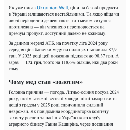
Як уже писав
, ціни на базові продукти
Ukrainian Wall
в Україні залишаються нестабільними. Та якщо яйця чи
овочі періодично дешевшають, то з медом ситуація
протилежна — він упевнено перетворюється на
преміум-продукт, доступний далеко не кожному.
За даними мережі АТБ, на початку літа 2024 року
середня ціна баночки меду на полицях становила 87,9
грн. У 2025 році цей показник піднявся до 98,37 грн. А
172 грн
зараз —
, тобто на 118,6% більше, ніж два роки
тому.
Чому мед став «золотим»
Головна причина — погода. Літньо-осіння посуха 2024
року, потім затяжні весняні холоди, пізні заморозки та
дощі з градом у 2025 році спричинили сильний
неврожай. Як повідомила координаторка комітету
захисту рослин та насіння Українського клубу
аграрного бізнесу Ганна Каширіна, через поєднання