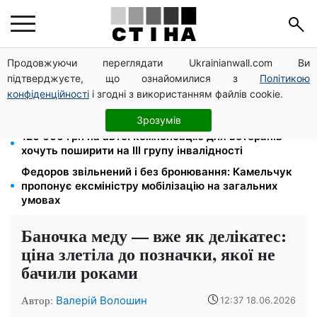
Продовжуючи переглядати Ukrainianwall.com Ви
Фейкові сайти сервісних центрів МВС: шахраї
підтверджуєте, що ознайомилися з
Політикою
виманюють гроші у водіїв перед виїздом за кордон
конфіденційності
і згодні з використанням файлів cookie.
Яйця від 19,90 грн за десяток: АТБ, Сільпо, Varus та
Ашан переписали цінники в серпні
Зрозумів
120 000 грн на авто: компенсацію для ветеранів
хочуть поширити на III групу інвалідності
Федоров звільнений і без бронювання: Камельчук
пропонує ексміністру мобілізацію на загальних
умовах
Баночка меду — вже як делікатес:
ціна злетіла до позначки, якої не
бачили роками
Автор:
Валерій Волошин
12:37 18.06.2026