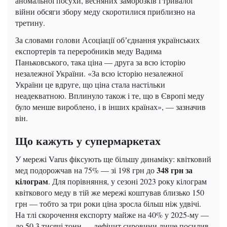
аномальної посухи, весняних заморозків і тривалої
війни обсяги збору меду скоротилися приблизно на
третину.
За словами голови Асоціації обʼєднання українських
експортерів та переробників меду Вадима
Паньковського, така ціна — друга за всю історію
незалежної України. «За всю історію незалежної
України це вдруге, що ціна стала настільки
неадекватною. Вплинуло також і те, що в Європі меду
було менше вироблено, і в інших країнах», — зазначив
він.
Що кажуть у супермаркетах
У мережі Varus фіксують ще більшу динаміку: квітковий
348 грн за
мед подорожчав на 75% — зі 198 грн до
кілограм
. Для порівняння, у сезоні 2023 року кілограм
квіткового меду в тій же мережі коштував близько 150
грн — тобто за три роки ціна зросла більш ніж удвічі.
На тлі скорочення експорту майже на 40% у 2025-му —
до 50,3 тисячі тонн — дефіцит сировини лише посилив