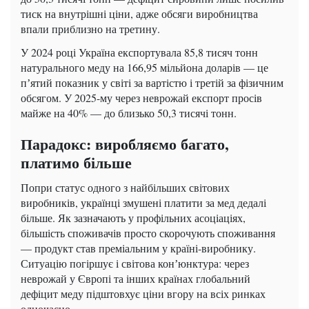
тиск на внутрішні ціни, адже обсяги виробництва
впали приблизно на третину.
У 2024 році Україна експортувала 85,8 тисяч тонн
натурального меду на 166,95 мільйона доларів — це
пʼятий показник у світі за вартістю і третій за фізичним
обсягом. У 2025-му через неврожай експорт просів
майже на 40% — до близько 50,3 тисячі тонн.
Парадокс: виробляємо багато,
платимо більше
Попри статус одного з найбільших світових
виробників, українці змушені платити за мед дедалі
більше. Як зазначають у профільних асоціаціях,
більшість споживачів просто скорочують споживання
— продукт став преміальним у країні-виробнику.
Ситуацію погіршує і світова конʼюнктура: через
неврожай у Європі та інших країнах глобальний
дефіцит меду підштовхує ціни вгору на всіх ринках
одночасно.