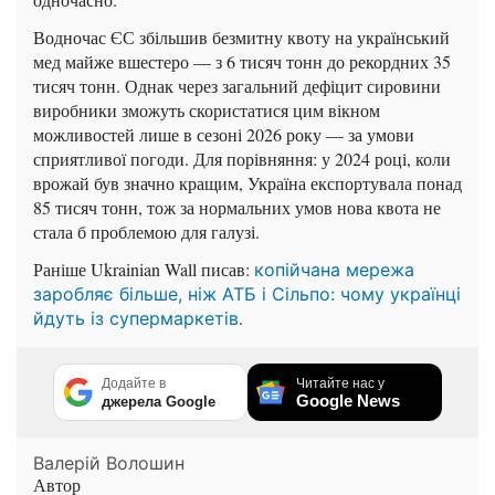
Водночас ЄС збільшив безмитну квоту на український
мед майже вшестеро — з 6 тисяч тонн до рекордних 35
тисяч тонн. Однак через загальний дефіцит сировини
виробники зможуть скористатися цим вікном
можливостей лише в сезоні 2026 року — за умови
сприятливої погоди. Для порівняння: у 2024 році, коли
врожай був значно кращим, Україна експортувала понад
85 тисяч тонн, тож за нормальних умов нова квота не
стала б проблемою для галузі.
Раніше Ukrainian Wall писав:
копійчана мережа
заробляє більше, ніж АТБ і Сільпо: чому українці
.
йдуть із супермаркетів
Додайте в
Читайте нас у
Google News
джерела Google
Валерій Волошин
Автор