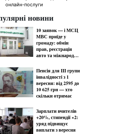
онлайн-послуги
пулярні новини
10 заявок — і МСЦ
МВС приїде у
громаду: обмін
прав, реєстрація
авто та міжнародне
посвідчення
Пенсія для III групи
інвалідності з 1
вересня: від 2595 до
10 625 грн — хто
скільки отримає
Зарплати вчителів
+20%, стипендії ×2:
уряд підвищує
виплати з вересня