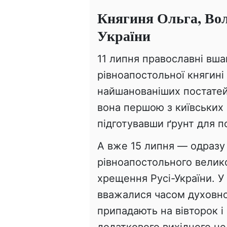
Княгиня Ольга, Вол
України
11 липня православні вша
рівноапостольної княгині 
найшанованіших постатей 
вона першою з київських
підготувавши ґрунт для 
А вже 15 липня — одразу 
рівноапостольного велик
хрещення Русі-України. У 
вважалися часом духовно
припадають на вівторок і
додаткового вихідного н