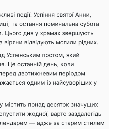
ливі події: Успіння святої Анни,
иці, та остання поминальна субота
. Цього дня у храмах звершують
а віряни відвідують могили рідних.
ед Успенським постом, який
ня. Це останній день, коли
 перед двотижневим періодом
ажається одним із найсуворіших у
.
у містить понад десяток значущих
опустити жодної, варто заздалегідь
алендарем — адже за старим стилем