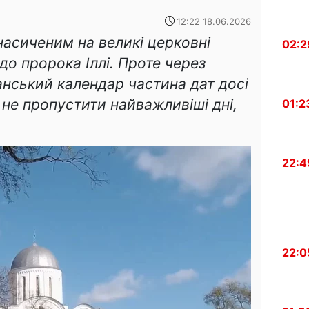
12:22 18.06.2026
насиченим на великі церковні
02:2
 до пророка Іллі. Проте через
анський календар частина дат досі
 не пропустити найважливіші дні,
01:2
22:4
22:0