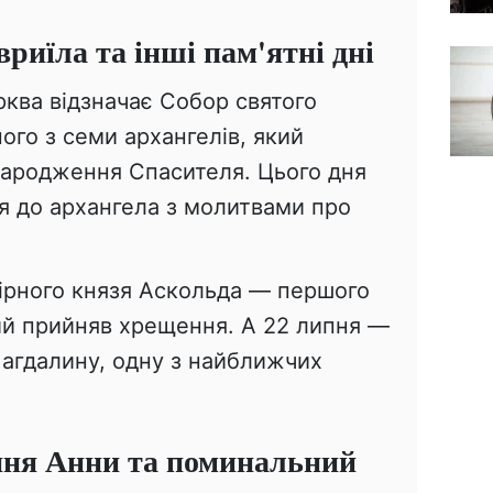
риїла та інші пам'ятні дні
ква відзначає Собор святого
ого з семи архангелів, який
 народження Спасителя. Цього дня
я до архангела з молитвами про
вірного князя Аскольда — першого
кий прийняв хрещення. А 22 липня —
агдалину, одну з найближчих
ння Анни та поминальний