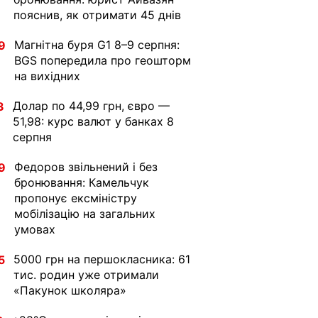
пояснив, як отримати 45 днів
Магнітна буря G1 8–9 серпня:
9
BGS попередила про геошторм
на вихідних
Долар по 44,99 грн, євро —
3
51,98: курс валют у банках 8
серпня
Федоров звільнений і без
9
бронювання: Камельчук
пропонує ексміністру
мобілізацію на загальних
умовах
5000 грн на першокласника: 61
5
тис. родин уже отримали
«Пакунок школяра»