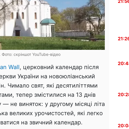
21:5
21:2
 Фото: скріншот YouTube-відео
20:4
ian Wall
, церковний календар після
еркви України на новоюліанський
ін. Чимало свят, які десятиліттями
тами, тепер змістилися на 13 днів
20:2
 — не виняток: у другому місяці літа
ька великих урочистостей, які легко
ватися на звичний календар.
20:0