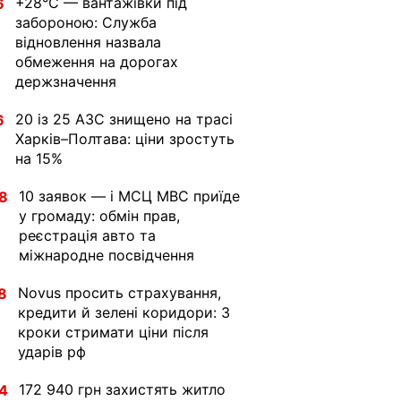
+28°C — вантажівки під
6
забороною: Служба
відновлення назвала
обмеження на дорогах
держзначення
20 із 25 АЗС знищено на трасі
6
Харків–Полтава: ціни зростуть
на 15%
10 заявок — і МСЦ МВС приїде
8
у громаду: обмін прав,
реєстрація авто та
міжнародне посвідчення
Novus просить страхування,
8
кредити й зелені коридори: 3
кроки стримати ціни після
ударів рф
172 940 грн захистять житло
4