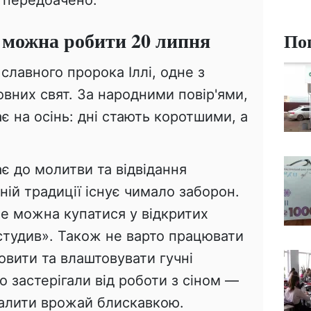
 можна робити 20 липня
По
славного пророка Іллі, одне з
овних свят. За народними повір'ями,
є на осінь: дні стають коротшими, а
є до молитви та відвідання
ній традиції існує чимало заборон.
не можна купатися у відкритих
студив». Також не варто працювати
ловити та влаштовувати гучні
о застерігали від роботи з сіном —
палити врожай блискавкою.