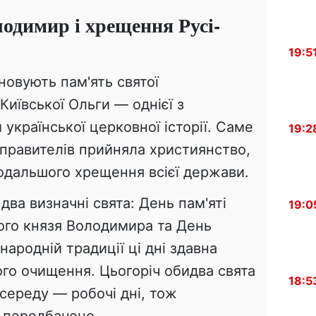
одимир і хрещення Русі-
19:5
новують пам'ять святої
Київської Ольги — однієї з
української церковної історії. Саме
19:2
 правителів прийняла християнство,
подальшого хрещення всієї держави.
два визначні свята: День пам'яті
19:0
ого князя Володимира та День
народній традиції ці дні здавна
го очищення. Цьогоріч обидва свята
18:5
 середу — робочі дні, тож
е передбачено.