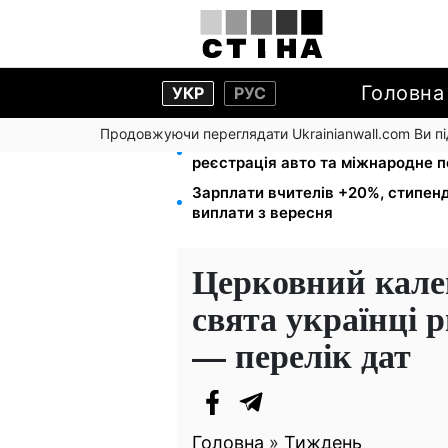
Головна
УКР
РУС
Продовжуючи переглядати Ukrainianwall.com Ви 
10 заявок — і МСЦ МВС приїде у 
реєстрація авто та міжнародне 
Зарплати вчителів +20%, стипенд
виплати з вересня
Церковний кален
свята українці 
— перелік дат
Головна
»
Тиждень