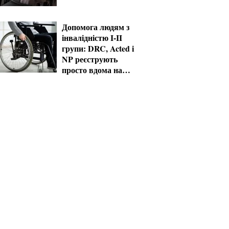
Допомога людям з
інвалідністю I-II
групи: DRC, Acted і
NP реєструють
просто вдома на
Херсонщині