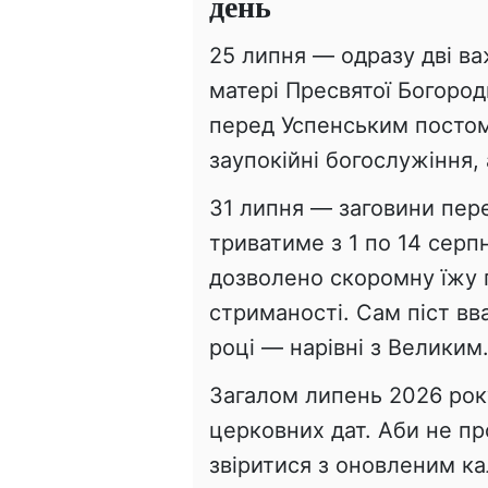
день
25 липня — одразу дві важ
матері Пресвятої Богород
перед Успенським постом
заупокійні богослужіння, 
31 липня — заговини пер
триватиме з 1 по 14 серп
дозволено скоромну їжу
стриманості. Сам піст вв
році — нарівні з Великим
Загалом липень 2026 рок
церковних дат. Аби не пр
звіритися з оновленим к