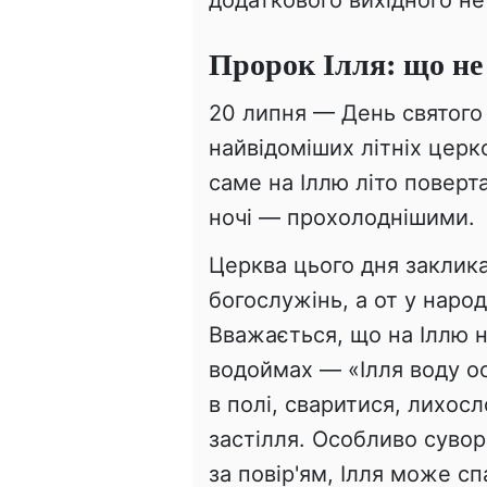
Пророк Ілля: що не
20 липня — День святого 
найвідоміших літніх церк
саме на Іллю літо поверта
ночі — прохолоднішими.
Церква цього дня заклика
богослужінь, а от у народ
Вважається, що на Іллю 
водоймах — «Ілля воду о
в полі, сваритися, лихос
застілля. Особливо сувор
за повір'ям, Ілля може с