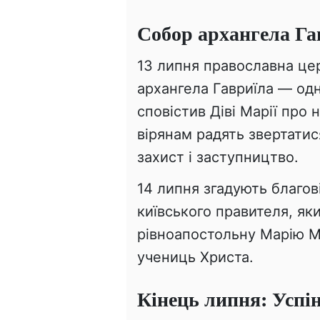
Собор архангела Гав
13 липня православна цер
архангела Гавриїла — одн
сповістив Діві Марії про
вірянам радять звертатис
захист і заступництво.
14 липня згадують благо
київського правителя, я
рівноапостольну Марію М
учениць Христа.
Кінець липня: Успі