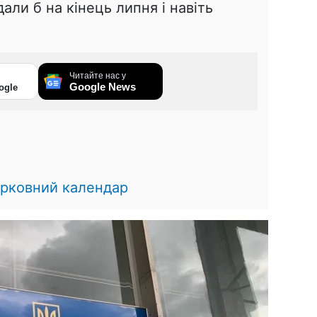
али б на кінець липня і навіть
Читайте нас у
Google News
ogle
рковний календар