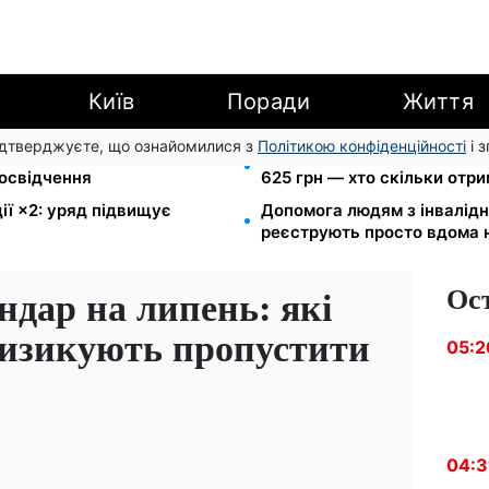
Київ
Поради
Життя
підтверджуєте, що ознайомилися з
Політикою конфіденційності
і 
громаду: обмін прав,
Пенсія для III групи інвалід
посвідчення
625 грн — хто скільки отр
ії ×2: уряд підвищує
Допомога людям з інвалідніс
реєструють просто вдома 
Ос
дар на липень: які
ризикують пропустити
05:2
04:3