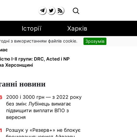
Історії
Харків
згодні з використанням файлів cookie.
Зрозумів
ності з 1 вересня: від 2595 до 10
имає
тю I-II групи: DRC, Acted і NP
на Херсонщині
танні новини
2000 і 3000 грн — з 2022 року
6
без змін: Лубінець вимагає
підвищити виплати ВПО з
вересня
Розшук у «Резерв+» не блокує
1
бронювання: юрист Айвазян