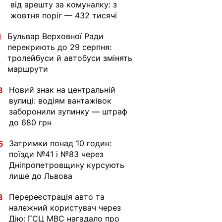
від арешту за комуналку: з
жовтня поріг — 432 тисячі
Бульвар Верховної Ради
1
перекриють до 29 серпня:
тролейбуси й автобуси змінять
маршрути
Новий знак на центральній
8
вулиці: водіям вантажівок
заборонили зупинку — штраф
до 680 грн
Затримки понад 10 годин:
5
поїзди №41 і №83 через
Дніпропетровщину курсують
лише до Львова
Перереєстрація авто та
3
належний користувач через
Дію: ГСЦ МВС нагадало про