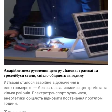
Аварійне знеструмлення центру Львова: трамваї та
тролейбуси стали, світло обіцяють за годину
У Львові сталося аварійне відключення в
електромережі — без світла залишилися центр міста та
кілька районів. Електротранспорт зупинився,
енергетики обіцяють відновити постачання протягом
години.