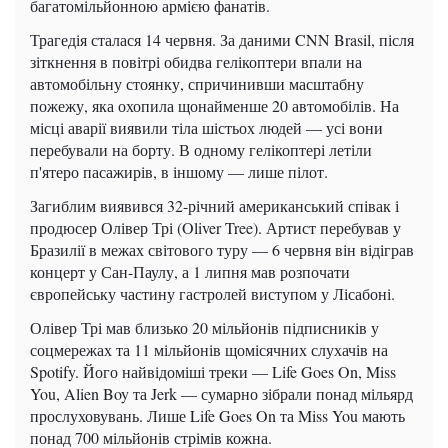
багатомільйонною армією фанатів.
Трагедія сталася 14 червня. За даними CNN Brasil, після
зіткнення в повітрі обидва гелікоптери впали на
автомобільну стоянку, спричинивши масштабну
пожежу, яка охопила щонайменше 20 автомобілів. На
місці аварії виявили тіла шістьох людей — усі вони
перебували на борту. В одному гелікоптері летіли
п'ятеро пасажирів, в іншому — лише пілот.
Загиблим виявився 32-річний американський співак і
продюсер Олівер Трі (Oliver Tree). Артист перебував у
Бразилії в межах світового туру — 6 червня він відіграв
концерт у Сан-Паулу, а 1 липня мав розпочати
європейську частину гастролей виступом у Лісабоні.
Олівер Трі мав близько 20 мільйонів підписників у
соцмережах та 11 мільйонів щомісячних слухачів на
Spotify. Його найвідоміші треки — Life Goes On, Miss
You, Alien Boy та Jerk — сумарно зібрали понад мільярд
прослуховувань. Лише Life Goes On та Miss You мають
понад 700 мільйонів стрімів кожна.