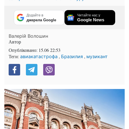
Додайте в
Читайте нас у
Google News
джерела Google
Валерій Волошин
Автор
Опубліковано:
15.06 22:53
Теги:
,
,
авиакатастрофа
Бразилия
музикант