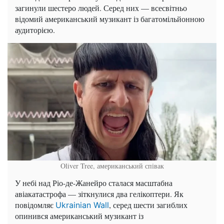
загинули шестеро людей. Серед них — всесвітньо
відомий американський музикант із багатомільйонною
аудиторією.
Oliver Tree, американський співак
У небі над Ріо-де-Жанейро сталася масштабна
авіакатастрофа — зіткнулися два гелікоптери. Як
повідомляє
, серед шести загиблих
Ukrainian Wall
опинився американський музикант із