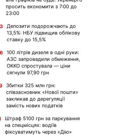
просить економити з 7:00 до
23:00
Депозити подорожчають до
33
13,5%: НБУ підвищив облікову
ставку до 15,5%
100 літрів дизеля в одні руки:
36
АЗС запровадили обмеження,
OKKO спростувала — ціни
сягнули 97,90 грн
Збитки 325 млн грн:
9
співзасновник «Нової пошти»
закликав до дерегуляції
замість нових податків
Штраф 5100 грн за паркування
1
на спецмісцях: водіїв
фіксуватимуть через «Дію»