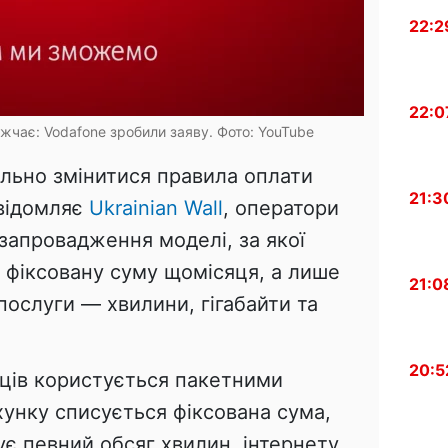
22:2
22:0
жчає: Vodafone зробили заяву. Фото: YouTube
ально змінитися правила оплати
21:3
овідомляє
Ukrainian Wall
, оператори
запровадження моделі, за якої
 фіксовану суму щомісяця, а лише
21:0
послуги — хвилини, гігабайти та
20:5
нців користується пакетними
хунку списується фіксована сума,
є певний обсяг хвилин, інтернету