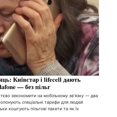
ць: Київстар і lifecell дають
afone — без пільг
ттєво зекономити на мобільному зв'язку — два
ропонують спеціальні тарифи для людей
ьки коштують пільгові пакети та як їх