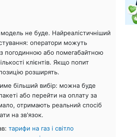
 модель не буде. Найреалістичніший
стування: оператори можуть
 з погодинною або помегабайтною
лькості клієнтів. Якщо попит
опозицію розширять.
тиме більший вибір: можна буде
акеті або перейти на оплату за
 мало, отримають реальний спосіб
ти на зв'язок.
ав:
тарифи на газ і світло