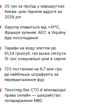
25 грн за проїзд у маршрутках
9
Києва: ціни підняли вдруге за
2026 рік
Європа плавиться від +41°C,
7
Франція зупиняє АЕС: в Україну
йде похолодання
Тарифи на воду злетіли до
0
91,24 грн/куб, газ може сягнути
15 грн: комунальні ціни в серпні
723 постанови на 9,7 млн грн:
8
де найбільше штрафують за
перевантаження фур
Техогляд без СТО й міжнародні
2
права онлайн — шахрайство:
попередження МВС