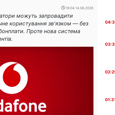
19:04 14.06.2026
ератори можуть запровадити
04:
чне користування зв'язком — без
абонплати. Проте нова система
нтів.
03:
02:2
01:3