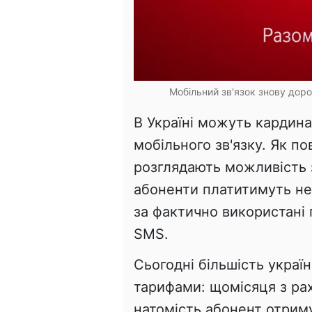
Мобільний зв'язок знову доро
В Україні можуть кардин
мобільного зв'язку. Як п
розглядають можливість 
абоненти платитимуть не
за фактично використані 
SMS.
Сьогодні більшість украї
тарифами: щомісяця з ра
натомість абонент отриму