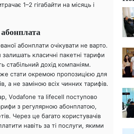
рачає 1–2 гігабайти на місяць і
 абонплата
ваної абонплати очікувати не варто.
 залишать класичні пакетні тарифи
ь стабільний дохід компаніям.
оже стати окремою пропозицією для
в, а не заміною всіх чинних тарифів.
, Vodafone та lifecell поступово
тарифи з регулярною абонплатою,
тів. Через це багато користувачів
латити навіть за ті послуги, якими