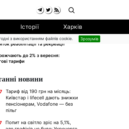
Історії
Харків
згодні з використанням файлів cookie.
Зрозумів
ток реабілітації та рекреації
рожчають до 2% з вересня:
гові тарифи
танні новини
Тариф від 190 грн на місяць:
7
Київстар і lifecell дають знижки
пенсіонерам, Vodafone — без
пільг
Попит на світло зріс на 5,1%,
7
але графіків не буде: Укренерго