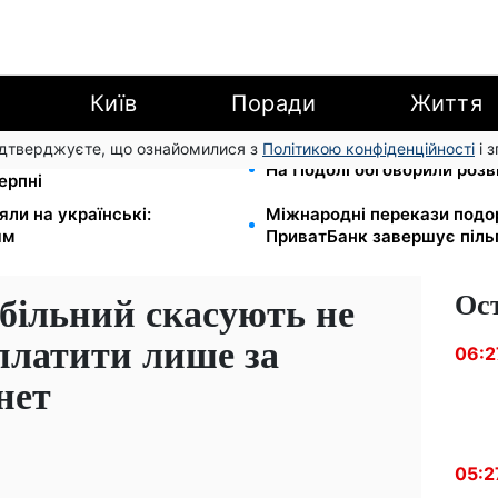
Київ
Поради
Життя
підтверджуєте, що ознайомилися з
Політикою конфіденційності
і 
муналку відкличуть: ПФУ
На Подолі обговорили розви
ерпні
яли на українські:
Міжнародні перекази подо
ям
ПриватБанк завершує піль
Ос
більний скасують не
 платити лише за
06:2
нет
05:2