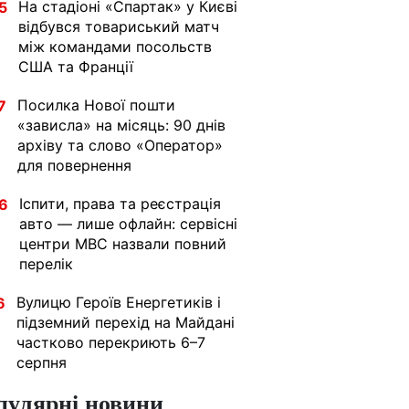
На стадіоні «Спартак» у Києві
5
відбувся товариський матч
між командами посольств
США та Франції
Посилка Нової пошти
7
«зависла» на місяць: 90 днів
архіву та слово «Оператор»
для повернення
Іспити, права та реєстрація
6
авто — лише офлайн: сервісні
центри МВС назвали повний
перелік
Вулицю Героїв Енергетиків і
6
підземний перехід на Майдані
частково перекриють 6–7
серпня
пулярні новини