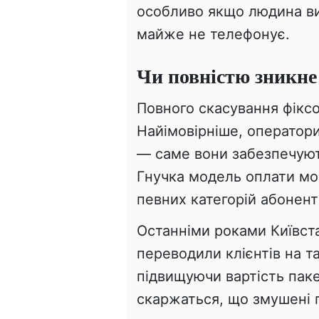
особливо якщо людина вит
майже не телефонує.
Чи повністю зникне
Повного скасування фіксо
Найімовірніше, оператори
— саме вони забезпечуют
Гнучка модель оплати м
певних категорій абоненті
Останніми роками Київстар
переводили клієнтів на 
підвищуючи вартість паке
скаржаться, що змушені п