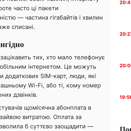
20:4
роте часто ці пакети
істю — частина гігабайтів і хвилин
вже списані.
20:2
вигідно
зацікавить тих, хто мало телефонує
20:0
мобільним інтернетом. Це можуть
и додаткових SIM-карт, люди, які
ашньому Wi-Fi, або ті, кому номер
них дзвінків.
19:5
стувачів щомісячна абонплата в
 зайвою витратою. Оплата за
зволила б суттєво заощадити —
По