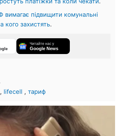
зростуть платіжки та коли чекати
.
 вимагає підвищити комунальні
 а кого захистять
.
Читайте нас у
Google News
ogle
4
,
lifecell
,
тариф