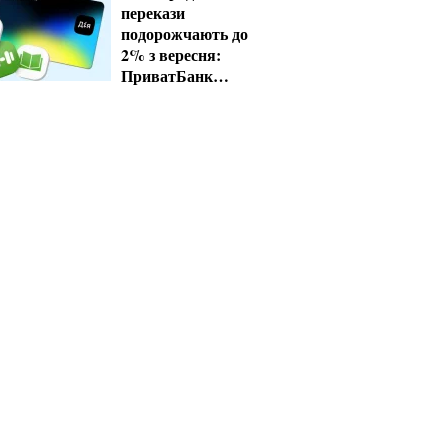
перекази
подорожчають до
2% з вересня:
ПриватБанк
завершує пільгові
тарифи