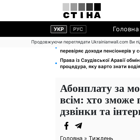
Головна
УКР
РУС
Продовжуючи переглядати Ukrainianwall.com Ви 
Субсидії скасують, пільги на ко
перевіряє доходи пенсіонерів у с
Права із Саудівської Аравії обмін
процедура, яку варто знати воді
Абонплату за мо
всім: хто зможе
дзвінки та інтер
Головна
»
Тиждень