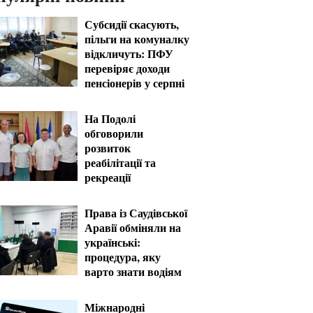
Субсидії скасують,
пільги на комуналку
відкличуть: ПФУ
перевіряє доходи
пенсіонерів у серпні
На Подолі
обговорили
розвиток
реабілітації та
рекреації
Права із Саудівської
Аравії обміняли на
українські:
процедура, яку
варто знати водіям
Міжнародні