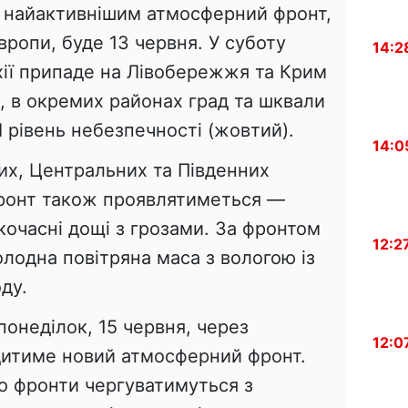
, найактивнішим атмосферний фронт,
вропи, буде 13 червня. У суботу
14:2
хії припаде на Лівобережжя та Крим
, в окремих районах град та шквали
І рівень небезпечності (жовтий).
14:0
них, Центральних та Південних
ронт також проявлятиметься —
кочасні дощі з грозами. За фронтом
12:2
одна повітряна маса з вологою із
ду.
 понеділок, 15 червня, через
12:0
дитиме новий атмосферний фронт.
о фронти чергуватимуться з