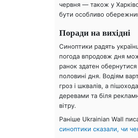
червня — також у Харківс
бути особливо обережними
Поради на вихідні
Синоптики радять україн
погода впродовж дня мож
ранок здатен обернутися
половині дня. Водіям вар
гроз і шквалів, а пішохо
деревами та біля рекламн
вітру.
Раніше Ukrainian Wall пис
синоптики сказали, чи че