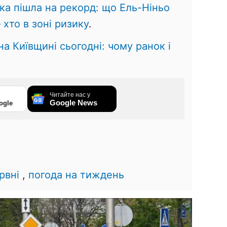
ка пішла на рекорд: що Ель-Ніньо
 хто в зоні ризику
.
на Київщині сьогодні: чому ранок і
Читайте нас у
Google News
ogle
2
рвні
,
погода на тиждень