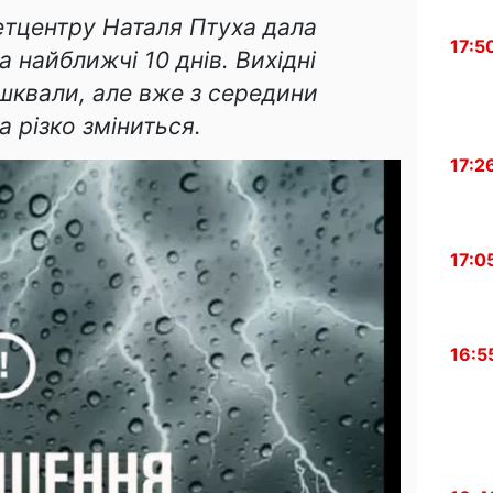
тцентру Наталя Птуха дала
17:5
 найближчі 10 днів. Вихідні
 шквали, але вже з середини
 різко зміниться.
17:2
17:0
16:5