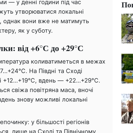
и — у денні години під час
По
ожуть утворюватися локальні
ю, однак вони вже не матимуть
теру, як у суботу.
ки: від +6°С до +29°С
пература коливатиметься в межах
7…+24°С. На Півдні та Сході
чі +12…+19°С, вдень — +22…+29°С.
ся свіжа повітряна маса, вночі
вдень знову можливі локальні
епочинку: у більшості регіонів
ься, лише на Сході та Північному