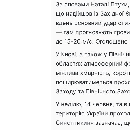
За словами Наталі Птухи
що надійшов із Західної Є
вдень основний удар сти
— там прогнозують грози
до 15–20 м/с. Оголошено 
У Києві, а також у Північ
областях атмосферний ф
мінлива хмарність, корот
поширюватиметься прохол
Заходу та Північного Захо
У неділю, 14 червня, та в
територію України прохо
Синоптикиня зазначає, щ