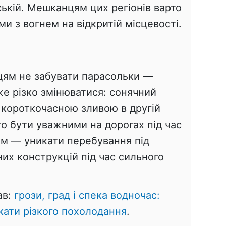
ькій. Мешканцям цих регіонів варто
 з вогнем на відкритій місцевості.
цям не забувати парасольки —
е різко змінюватися: сонячний
 короткочасною зливою в другій
то бути уважними на дорогах під час
дам — уникати перебування під
их конструкцій під час сильного
ав:
грози, град і спека водночас:
кати різкого похолодання
.