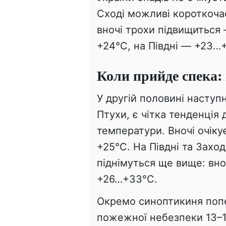
Сході можливі короткоча
вночі трохи підвищиться 
+24°С, на Півдні — +23…
Коли прийде спека:
У другій половині наступ
Птухи, є чітка тенденція
температури. Вночі очік
+25°С. На Півдні та Захо
піднімуться ще вище: вно
+26…+33°С.
Окремо синоптикиня поп
пожежної небезпеки 13–15