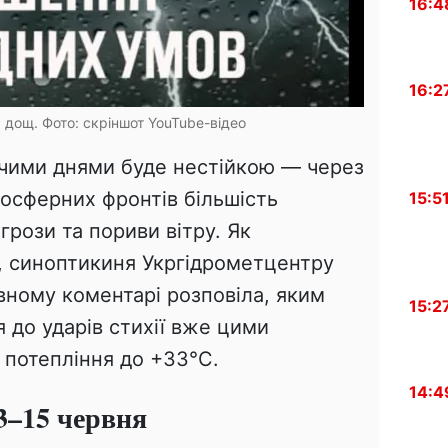
16:4
16:2
, дощ. Фото: скріншот YouTube-відео
жчими днями буде нестійкою — через
осферних фронтів більшість
15:5
грози та пориви вітру. Як
, синоптикиня Укргідрометцентру
вному коментарі розповіла, яким
15:2
я до ударів стихії вже цими
и потепління до +33°С.
14:4
3–15 червня