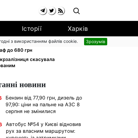
Історії
Харків
згодні з використанням файлів cookie.
Зрозумів
 вулиці: водіям вантажівок
аф до 680 грн
 Укрзалізниця скасувала
ованим
танні новини
Бензин від 77,90 грн, дизель до
6
97,90: ціни на пальне на АЗС 8
серпня не змінилися
Автобус №54 у Києві відновив
6
рух за власним маршрутом:
курсують із затримками