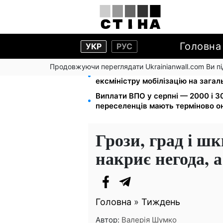
Головна
УКР
РУС
Продовжуючи переглядати Ukrainianwall.com Ви 
Федоров звільнений і без броню
ексміністру мобілізацію на зага
Виплати ВПО у серпні — 2000 і 30
переселенців мають терміново о
Грози, град і шк
накриє негода, а
Головна
»
Тиждень
Автор:
Валерія Шумко