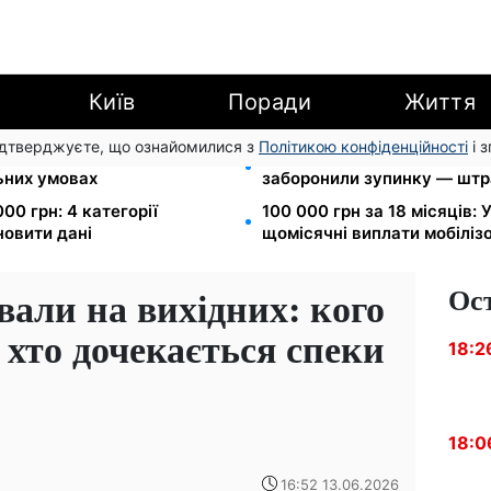
Київ
Поради
Життя
підтверджуєте, що ознайомилися з
Політикою конфіденційності
і 
вання: Камельчук пропонує
Новий знак на центральній
льних умовах
заборонили зупинку — штр
00 грн: 4 категорії
100 000 грн за 18 місяців:
новити дані
щомісячні виплати мобіліз
Ос
вали на вихідних: кого
 хто дочекається спеки
18:2
18:0
16:52 13.06.2026