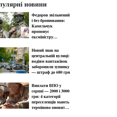
пулярні новини
Федоров звільнений
і без бронювання:
Камельчук
пропонує
ексміністру
мобілізацію на
загальних умовах
Новий знак на
центральній вулиці:
водіям вантажівок
заборонили зупинку
— штраф до 680 грн
Виплати ВПО у
серпні — 2000 і 3000
грн: 4 категорії
переселенців мають
терміново оновити
дані