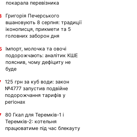
покарала перевізника
Григорія Печерського
8
вшановують 8 серпня: традиції
іконописця, прикмети та 5
головних заборон дня
Імпорт, молочка та овочі
5
подорожчають: аналітик КШЕ
пояснив, чому дефіциту не
буде
125 грн за куб води: закон
7
№4777 запустив подвійне
подорожчання тарифів у
регіонах
80 Гкал для Теремків-1 і
7
Теремків-2: котельня
працюватиме під час блекауту