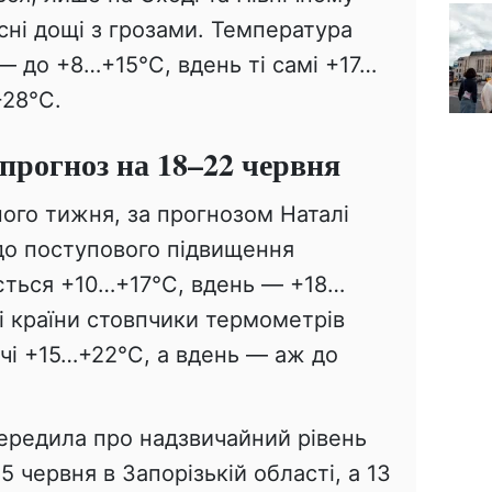
сні дощі з грозами. Температура
— до +8…+15°С, вдень ті самі +17…
+28°С.
 прогноз на 18–22 червня
ного тижня, за прогнозом Наталі
 до поступового підвищення
ується +10…+17°С, вдень — +18…
ді країни стовпчики термометрів
чі +15…+22°С, а вдень — аж до
ередила про надзвичайний рівень
 червня в Запорізькій області, а 13