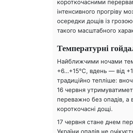
короткочасними перервам
інтенсивного прогріву м
осередки дощів із грозо
такого масштабного харак
Температурні гойдал
Найближчими ночами тем
+6…+15°С, вдень — від +1
традиційно тепліше: вно
16 червня утримуватиметь
переважно без опадів, а 
короткочасні дощі.
17 червня стане днем пер
України опадів не очікуєт