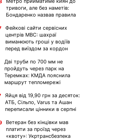
Метро прийматиме киян до
8
тривоги, але без наметів:
Бондаренко назвав правила
Фейкові сайти сервісних
7
центрів МВС: шахраї
виманюють гроші у водіїв
перед виїздом за кордон
Дві труби по 700 мм не
1
пройдуть через парк на
Теремках: КМДА пояснила
маршрут тепломережі
Яйця від 19,90 грн за десяток:
7
АТБ, Сільпо, Varus та Ашан
переписали цінники в серпні
Ветеран без кінцівки мав
9
платити за проїзд через
«квоту»: Укртрансбезпека