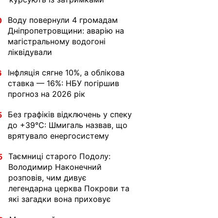
Воду повернули 4 громадам
0
Дніпропетровщини: аварію на
магістральному водогоні
ліквідували
Інфляція сягне 10%, а облікова
6
ставка — 16%: НБУ погіршив
прогноз на 2026 рік
Без графіків відключень у спеку
5
до +39°C: Шмигаль назвав, що
врятувало енергосистему
Таємниці старого Подолу:
5
Володимир Наконечний
розповів, чим дивує
легендарна церква Покрови та
які загадки вона приховує