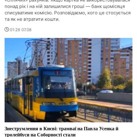
понад рік і на ній залишилися гроші — банк щомісяця
списуватиме комісію. Розповідаємо, кого це стосується
та як не втратити кошти.
01:26 07.08
Знеструмлення в Києві: трамваї на Павла Усенка й
тролейбуси на Соборності стали