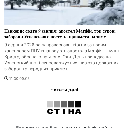
Церковне свято 9 серпня: апостол Матфій, три суворі
заборони Успенського посту та прикмети на зиму
9 серпня 2026 року православні віряни за новим
календарем ПЦУ вшановують апостола Матфія — учня
Христа, обраного на місце Юди. День припадає на
Успенський піст і супроводжується низкою церковних
заборон та народних прикмет.
11:30 09.08
Читати далі
Використання будь-яких матеріалів сайту