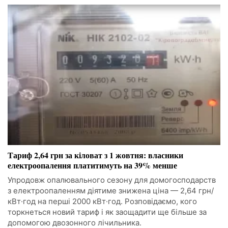
Тариф 2,64 грн за кіловат з 1 жовтня: власники
електроопалення платитимуть на 39% менше
Упродовж опалювального сезону для домогосподарств
з електроопаленням діятиме знижена ціна — 2,64 грн/
кВт·год на перші 2000 кВт·год. Розповідаємо, кого
торкнеться новий тариф і як заощадити ще більше за
допомогою двозонного лічильника.