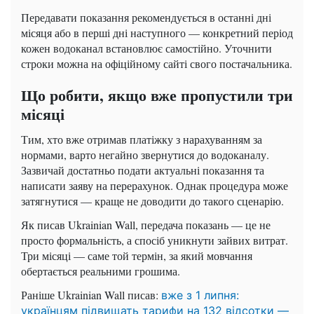
Передавати показання рекомендується в останні дні
місяця або в перші дні наступного — конкретний період
кожен водоканал встановлює самостійно. Уточнити
строки можна на офіційному сайті свого постачальника.
Що робити, якщо вже пропустили три
місяці
Тим, хто вже отримав платіжку з нарахуванням за
нормами, варто негайно звернутися до водоканалу.
Зазвичай достатньо подати актуальні показання та
написати заяву на перерахунок. Однак процедура може
затягнутися — краще не доводити до такого сценарію.
Як писав Ukrainian Wall, передача показань — це не
просто формальність, а спосіб уникнути зайвих витрат.
Три місяці — саме той термін, за який мовчання
обертається реальними грошима.
Раніше Ukrainian Wall писав:
вже з 1 липня:
українцям підвищать тарифи на 132 відсотки —