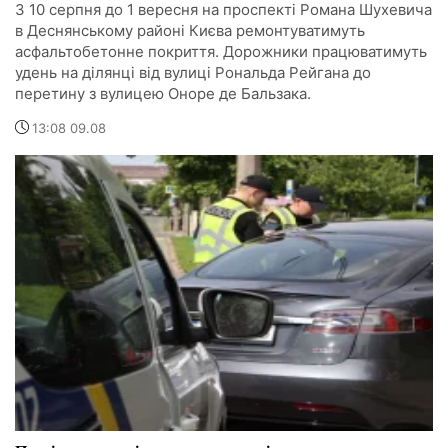
З 10 серпня до 1 вересня на проспекті Романа Шухевича
в Деснянському районі Києва ремонтуватимуть
асфальтобетонне покриття. Дорожники працюватимуть
удень на ділянці від вулиці Рональда Рейгана до
перетину з вулицею Оноре де Бальзака.
13:08 09.08