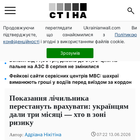
Продовжуючи переглядати Ukrainianwall.com Ви
Тарифи Київстар і Vodafone подешевшали до 50%:
підтверджуєте, що ознайомилися з
Політикою
скільки коштує зв'язок у серпні
конфіденційності
і згодні з використанням файлів cookie.
До 19 400 грн на дрова: ПФУ приймає заяви на
субсидію для власників пічного опалення
Зрозумів
Бензин від 77,90 грн, дизель до 97,90: ціни на
пальне на АЗС 8 серпня не змінилися
Фейкові сайти сервісних центрів МВС: шахраї
виманюють гроші у водіїв перед виїздом за кордон
Показання лічильника
перестануть врахувати: українцям
дали три місяці — хто в зоні
ризику
Автор:
Адріана Нікітіна
07:22 13.06.2026