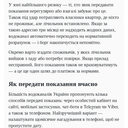
У зоні найбільшого ризику — ті, хто звик передавати
показання нерегулярно або взагалі забуває про це.
Також під удар потрапляють власники квартир, де ніхто
не проживає, але лічильник встановлено. Якщо за
такою адресою три місяці не надходить жодних даних,
водоканал автоматично переходить на нормативний
розрахунок — і борг накопичується непомітно.
Окремо варто згадати споживачів, у яких лічильник
вийшов з ладу або потребує повірки. Якщо прилад
несправний, його показання також не враховуватимуть
— а це ще один шлях до платіжок за нормами.
Як передати показання вчасно
Більшість водоканалів України пропонують кілька
способів передачі показань: через особистий кабінет на
сайті, мобільні застосунки, чат-боти в Telegram чи Viber,
а також за телефоном. Найзручніший варіант —
налаштувати щомісячне нагадування в телефоні, щоб не
пропустити дату.