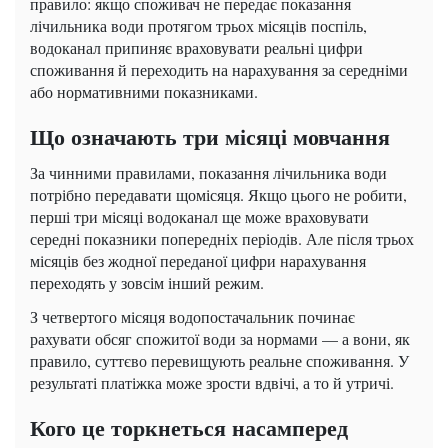
правило: якщо споживач не передає показання
лічильника води протягом трьох місяців поспіль,
водоканал припиняє враховувати реальні цифри
споживання й переходить на нарахування за середніми
або нормативними показниками.
Що означають три місяці мовчання
За чинними правилами, показання лічильника води
потрібно передавати щомісяця. Якщо цього не робити,
перші три місяці водоканал ще може враховувати
середні показники попередніх періодів. Але після трьох
місяців без жодної переданої цифри нарахування
переходять у зовсім інший режим.
З четвертого місяця водопостачальник починає
рахувати обсяг спожитої води за нормами — а вони, як
правило, суттєво перевищують реальне споживання. У
результаті платіжка може зрости вдвічі, а то й утричі.
Кого це торкнеться насамперед