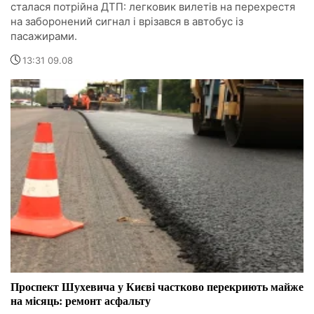
сталася потрійна ДТП: легковик вилетів на перехрестя
на заборонений сигнал і врізався в автобус із
пасажирами.
13:31 09.08
Проспект Шухевича у Києві частково перекриють майже
на місяць: ремонт асфальту