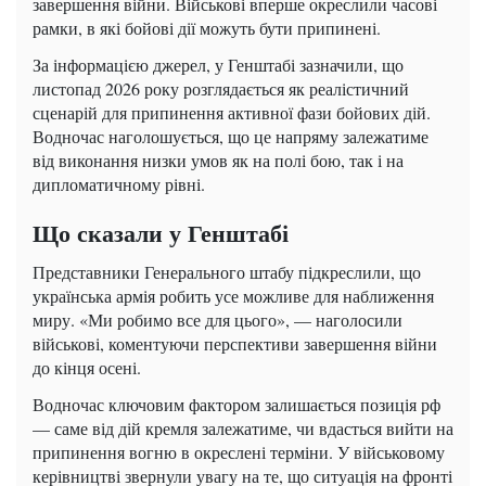
завершення війни. Військові вперше окреслили часові
рамки, в які бойові дії можуть бути припинені.
За інформацією джерел, у Генштабі зазначили, що
листопад 2026 року розглядається як реалістичний
сценарій для припинення активної фази бойових дій.
Водночас наголошується, що це напряму залежатиме
від виконання низки умов як на полі бою, так і на
дипломатичному рівні.
Що сказали у Генштабі
Представники Генерального штабу підкреслили, що
українська армія робить усе можливе для наближення
миру. «Ми робимо все для цього», — наголосили
військові, коментуючи перспективи завершення війни
до кінця осені.
Водночас ключовим фактором залишається позиція рф
— саме від дій кремля залежатиме, чи вдасться вийти на
припинення вогню в окреслені терміни. У військовому
керівництві звернули увагу на те, що ситуація на фронті