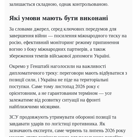
залишається складною, однак контрольованою.
Які умови мають бути виконані
За словами джерел, серед ключових передумов для
завершення війни — посилення міжнародного тиску на
росію, ефективний моніторинг режиму припинення
вогню з боку міжнародних партнерів, а також
збереження темпів військової допомоги Україні.
Окремо у Генштабі наголосили на важливості
дипломатичного треку: переговори мають відбуватися з
позиції сили, і Україна не піде на територіальні
поступки. Саме тому листопад 2026 року є
орієнтовним, а не гарантованим терміном — усе
залежатиме від розвитку ситуації на фронті
найближчими місяцями.
ЗСУ продовжують утримувати оборонні позиції та
завдавати ударів по логістиці противника. Як
зазначають експерти, саме червень та липень 2026 року
можуть стати вирішальними для подальшого перебігу