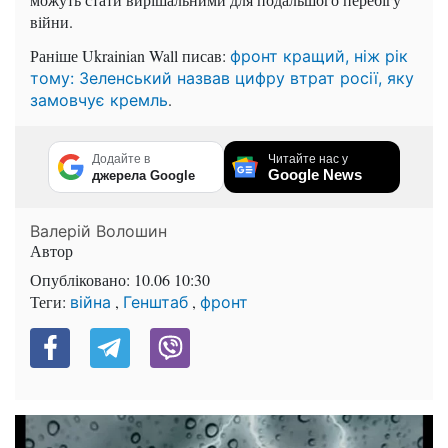
війни.
Раніше Ukrainian Wall писав:
фронт кращий, ніж рік
тому: Зеленський назвав цифру втрат росії, яку
.
замовчує кремль
Додайте в
Читайте нас у
Google News
джерела Google
Валерій Волошин
Автор
Опубліковано:
10.06 10:30
Теги:
,
,
війна
Генштаб
фронт