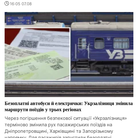
16:05 07.08
Безоплатні автобуси й електрички: Укрзалізниця змінила
маршрути поїздів у трьох регіонах
Через погіршення безпекової ситуації «Укрзалізниця»
терміново змінила рух пасажирських поїздів на
Дніпропетровщині, Харківщині та Запорізькому
напрямку. Для пасажирів запустили безоплатні