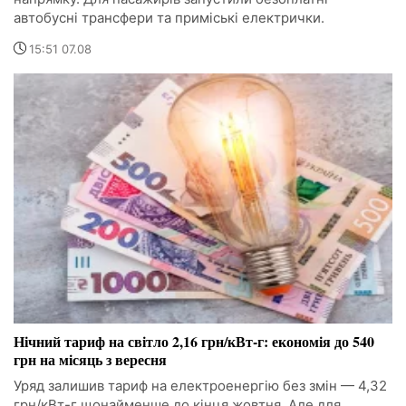
автобусні трансфери та приміські електрички.
15:51 07.08
Нічний тариф на світло 2,16 грн/кВт-г: економія до 540
грн на місяць з вересня
Уряд залишив тариф на електроенергію без змін — 4,32
грн/кВт-г щонайменше до кінця жовтня. Але для