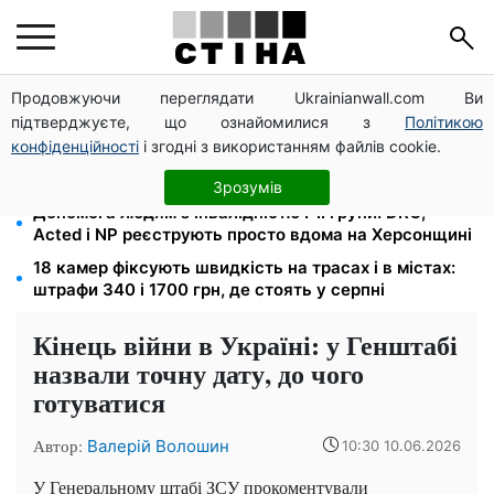
Продовжуючи переглядати Ukrainianwall.com Ви
Цифровізація справ і ВЛК: юрист Танасійчук — чому
підтверджуєте, що ознайомилися з
Політикою
перевірки ТЦК не працюють без зміни системи
конфіденційності
і згодні з використанням файлів cookie.
200+ тисяч у СЗЧ, мільйони в розшуку: Федоров
розкрив план реформи мобілізації та ТЦК
Зрозумів
Допомога людям з інвалідністю I-II групи: DRC,
Acted і NP реєструють просто вдома на Херсонщині
18 камер фіксують швидкість на трасах і в містах:
штрафи 340 і 1700 грн, де стоять у серпні
Кінець війни в Україні: у Генштабі
назвали точну дату, до чого
готуватися
Автор:
Валерій Волошин
10:30 10.06.2026
У Генеральному штабі ЗСУ прокоментували