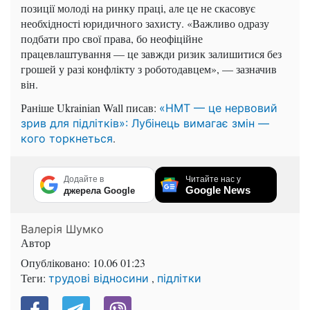
позиції молоді на ринку праці, але це не скасовує
необхідності юридичного захисту. «Важливо одразу
подбати про свої права, бо неофіційне
працевлаштування — це завжди ризик залишитися без
грошей у разі конфлікту з роботодавцем», — зазначив
він.
Раніше Ukrainian Wall писав:
«НМТ — це нервовий
зрив для підлітків»: Лубінець вимагає змін —
.
кого торкнеться
Додайте в
Читайте нас у
Google News
джерела Google
Валерія Шумко
Автор
Опубліковано:
10.06 01:23
Теги:
,
трудові відносини
підлітки