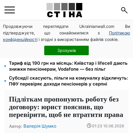
Продовжуючи переглядати Ukrainianwall.com Ви
Директорка ДОЗ Києва Тетяна Мостепан:
підтверджуєте, що ознайомилися з
Політикою
Демографічна криза потребує нових рішень уже
сьогодні
конфіденційності
і згодні з використанням файлів cookie.
Пенсійна реформа у вересні: добровільні
Зрозумів
накопичення й перегляд спецпенсій суддів
Тариф від 190 грн на місяць: Київстар і lifecell дають
знижки пенсіонерам, Vodafone — без пільг
Субсидії скасують, пільги на комуналку відкличуть:
ПФУ перевіряє доходи пенсіонерів у серпні
Підліткам пропонують роботу без
договору: юрист пояснив, що
перевірити, щоб не втратити права
Автор:
Валерія Шумко
01:23 10.06.2026