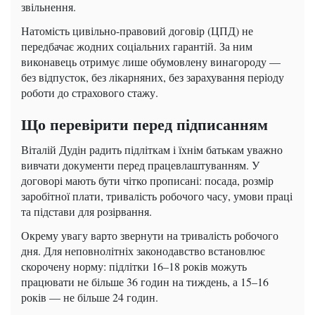
звільнення.
Натомість цивільно-правовий договір (ЦПД) не
передбачає жодних соціальних гарантій. За ним
виконавець отримує лише обумовлену винагороду —
без відпусток, без лікарняних, без зарахування періоду
роботи до страхового стажу.
Що перевірити перед підписанням
Віталій Дудін радить підліткам і їхнім батькам уважно
вивчати документи перед працевлаштуванням. У
договорі мають бути чітко прописані: посада, розмір
заробітної плати, тривалість робочого часу, умови праці
та підстави для розірвання.
Окрему увагу варто звернути на тривалість робочого
дня. Для неповнолітніх законодавство встановлює
скорочену норму: підлітки 16–18 років можуть
працювати не більше 36 годин на тиждень, а 15–16
років — не більше 24 годин.