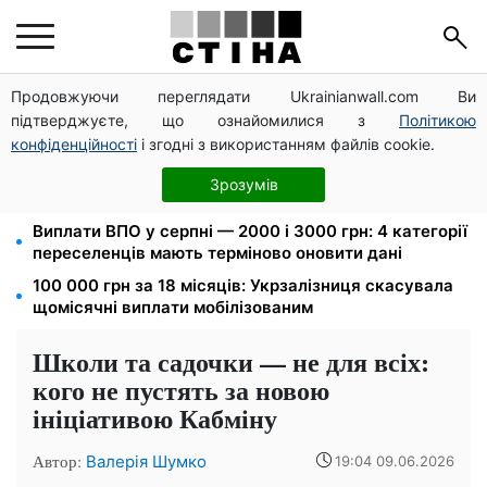
Продовжуючи переглядати Ukrainianwall.com Ви
Федоров звільнений і без бронювання: Камельчук
підтверджуєте, що ознайомилися з
Політикою
пропонує ексміністру мобілізацію на загальних
умовах
конфіденційності
і згодні з використанням файлів cookie.
Нічний тариф на світло 2,16 грн/кВт-г: економія до
Зрозумів
540 грн на місяць з вересня
Виплати ВПО у серпні — 2000 і 3000 грн: 4 категорії
переселенців мають терміново оновити дані
100 000 грн за 18 місяців: Укрзалізниця скасувала
щомісячні виплати мобілізованим
Школи та садочки — не для всіх:
кого не пустять за новою
ініціативою Кабміну
Автор:
Валерія Шумко
19:04 09.06.2026