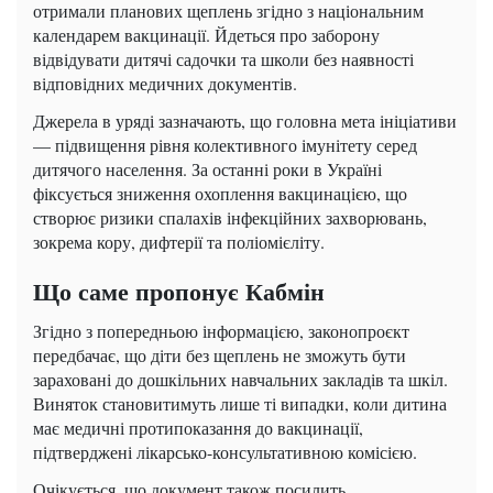
отримали планових щеплень згідно з національним
календарем вакцинації. Йдеться про заборону
відвідувати дитячі садочки та школи без наявності
відповідних медичних документів.
Джерела в уряді зазначають, що головна мета ініціативи
— підвищення рівня колективного імунітету серед
дитячого населення. За останні роки в Україні
фіксується зниження охоплення вакцинацією, що
створює ризики спалахів інфекційних захворювань,
зокрема кору, дифтерії та поліомієліту.
Що саме пропонує Кабмін
Згідно з попередньою інформацією, законопроєкт
передбачає, що діти без щеплень не зможуть бути
зараховані до дошкільних навчальних закладів та шкіл.
Виняток становитимуть лише ті випадки, коли дитина
має медичні протипоказання до вакцинації,
підтверджені лікарсько-консультативною комісією.
Очікується, що документ також посилить