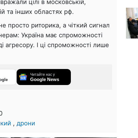
 вражали цілі в московській,
ій та інших областях рф.
е просто риторика, а чіткий сигнал
тнерам: Україна має спроможності
ді агресору. І ці спроможності лише
Читайте нас у
Google News
ogle
0
ький
,
дрони