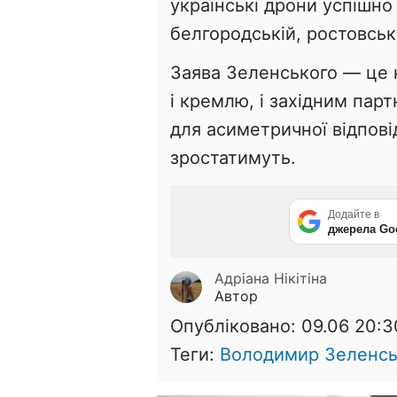
українські дрони успішно
белгородській, ростовськ
Заява Зеленського — це н
і кремлю, і західним пар
для асиметричної відпові
зростатимуть.
Додайте в
джерела Go
Адріана Нікітіна
Автор
Опубліковано:
09.06 20:3
Теги:
Володимир Зеленс