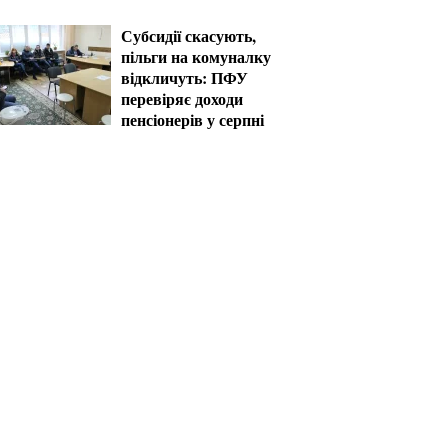
пільг
Субсидії скасують,
пільги на комуналку
відкличуть: ПФУ
перевіряє доходи
пенсіонерів у серпні