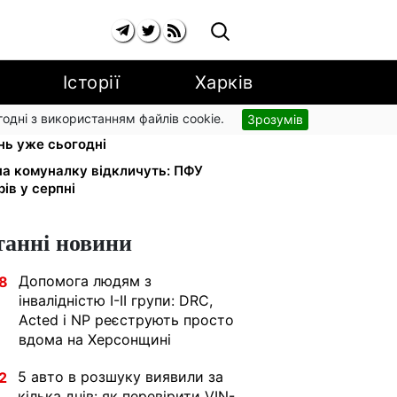
Історії
Харків
згодні з використанням файлів cookie.
Зрозумів
яна Мостепан: Демографічна
нь уже сьогодні
 на комуналку відкличуть: ПФУ
ів у серпні
танні новини
Допомога людям з
8
інвалідністю I-II групи: DRC,
Acted і NP реєструють просто
вдома на Херсонщині
5 авто в розшуку виявили за
2
кілька днів: як перевірити VIN-