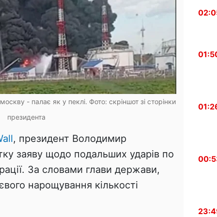
02:0
01:5
оскву - палає як у пеклі. Фото: скріншот зі сторінки
01:2
президента
all
, президент Володимир
ку заяву щодо подальших ударів по
00:5
ерації. За словами глави держави,
тєвого нарощування кількості
23:4