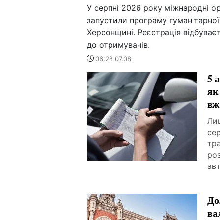
У серпні 2026 року міжнародні орг
запустили програму гуманітарної
Херсонщині. Реєстрація відбуває
до отримувачів.
06:28 07.08
5 
як
вж
Лиш
сер
тра
роз
авт
До
ва