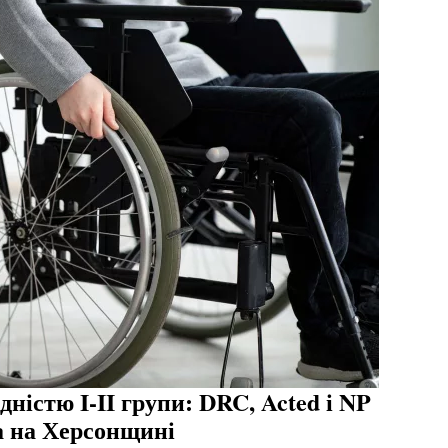
ністю I-II групи: DRC, Acted і NP
а на Херсонщині