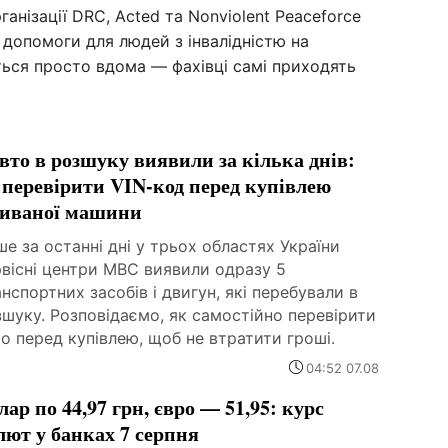
анізації DRC, Acted та Nonviolent Peaceforce
 допомоги для людей з інвалідністю на
ться просто вдома — фахівці самі приходять
авто в розшуку виявили за кілька днів:
 перевірити VIN-код перед купівлею
иваної машини
е за останні дні у трьох областях України
вісні центри МВС виявили одразу 5
нспортних засобів і двигун, які перебували в
шуку. Розповідаємо, як самостійно перевірити
о перед купівлею, щоб не втратити гроші.
04:52 07.08
лар по 44,97 грн, євро — 51,95: курс
лют у банках 7 серпня