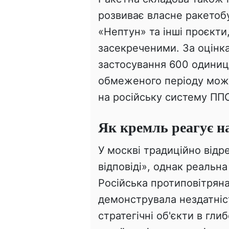
розвиває власне ракетоб
«Нептун» та інші проєкти
засекреченими. За оцінка
застосування 600 одиниць
обмеженого періоду мож
на російську систему ПП
Як кремль реагує н
У москві традиційно від
відповіді», однак реальна
Російська протиповітрян
демонструвала нездатніс
стратегічні об'єкти в гли