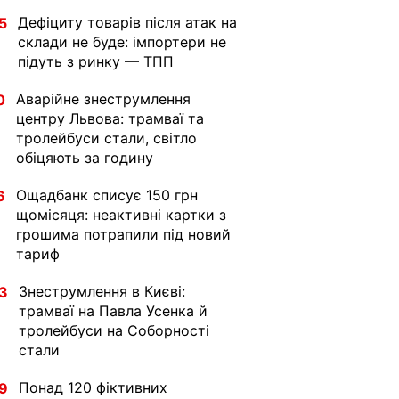
Дефіциту товарів після атак на
5
склади не буде: імпортери не
підуть з ринку — ТПП
Аварійне знеструмлення
0
центру Львова: трамваї та
тролейбуси стали, світло
обіцяють за годину
Ощадбанк списує 150 грн
6
щомісяця: неактивні картки з
грошима потрапили під новий
тариф
Знеструмлення в Києві:
3
трамваї на Павла Усенка й
тролейбуси на Соборності
стали
Понад 120 фіктивних
9