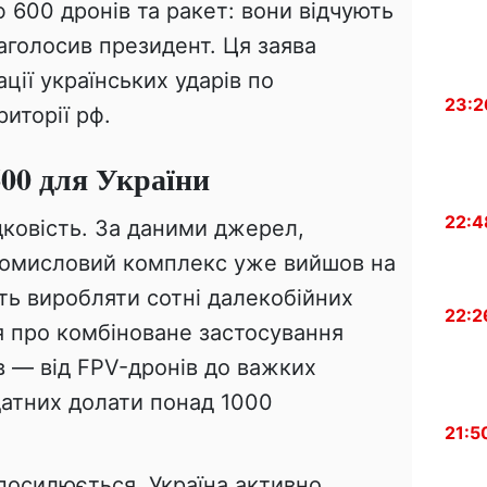
600 дронів та ракет: вони відчують
наголосив президент. Ця заява
ації українських ударів по
23:2
риторії рф.
00 для України
22:4
ковість. За даними джерел,
ромисловий комплекс уже вийшов на
ть виробляти сотні далекобійних
22:2
я про комбіноване застосування
ів — від FPV-дронів до важких
датних долати понад 1000
21:5
посилюється. Україна активно