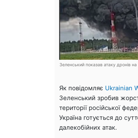
Зеленський показав атаку дронів на м
Як повідомляє
Ukrainian W
Зеленський зробив жорст
території російської фед
Україна готується до сут
далекобійних атак.