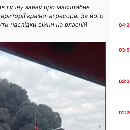
ив гучну заяву про масштабне
ериторії країни-агресора. За його
ути наслідки війни на власній
04:2
03:5
03:2
02:2