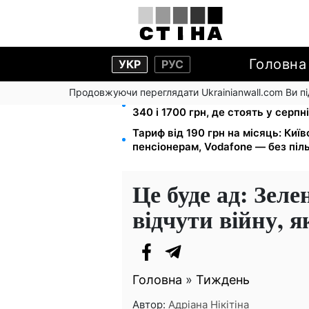
Головна
УКР
РУС
Продовжуючи переглядати Ukrainianwall.com Ви 
18 камер фіксують швидкість на т
340 і 1700 грн, де стоять у серпні
Тариф від 190 грн на місяць: Київ
пенсіонерам, Vodafone — без піл
Це буде ад: Зел
відчути війну, я
Головна
»
Тиждень
Автор:
Адріана Нікітіна