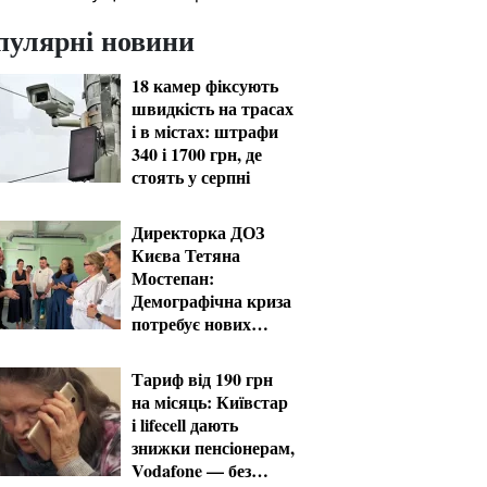
пулярні новини
18 камер фіксують
швидкість на трасах
і в містах: штрафи
340 і 1700 грн, де
стоять у серпні
Директорка ДОЗ
Києва Тетяна
Мостепан:
Демографічна криза
потребує нових
рішень уже сьогодні
Тариф від 190 грн
на місяць: Київстар
і lifecell дають
знижки пенсіонерам,
Vodafone — без