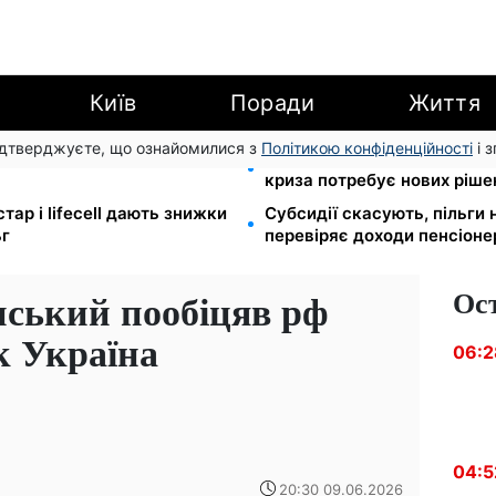
Київ
Поради
Життя
підтверджуєте, що ознайомилися з
Політикою конфіденційності
і 
расах і в містах: штрафи
Директорка ДОЗ Києва Тет
криза потребує нових ріше
стар і lifecell дають знижки
Субсидії скасують, пільги
ьг
перевіряє доходи пенсіонер
Ос
енський пообіцяв рф
к Україна
06:2
04:5
20:30 09.06.2026