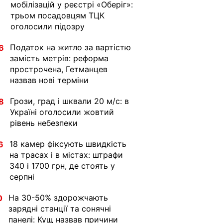
мобілізацій у реєстрі «Оберіг»:
трьом посадовцям ТЦК
оголосили підозру
Податок на житло за вартістю
6
замість метрів: реформа
прострочена, Гетманцев
назвав нові терміни
Грози, град і шквали 20 м/с: в
8
Україні оголосили жовтий
рівень небезпеки
18 камер фіксують швидкість
6
на трасах і в містах: штрафи
340 і 1700 грн, де стоять у
серпні
На 30-50% здорожчають
0
зарядні станції та сонячні
панелі: Кущ назвав причини