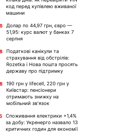
код перед купівлею вживаної
машини
Долар по 44,97 грн, євро —
6
51,95: курс валют у банках 7
серпня
Податкові канікули та
8
страхування від обстрілів:
Rozetka і Нова пошта просять
державу про підтримку
190 грн у lifecell, 220 грн у
8
Київстар: пенсіонери
отримають знижку на
мобільний зв'язок
Споживання електрики +1,4%
5
за добу: Укренерго назвало 13
критичних годин для економії