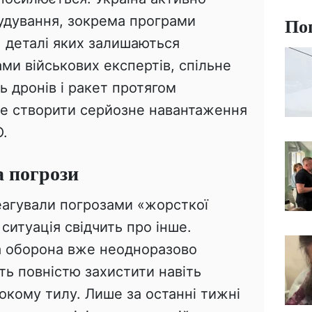
По
удування, зокрема програми
, деталі яких залишаються
ми військових експертів, спільне
 дронів і ракет протягом
е створити серйозне навантаження
О.
а погрози
реагували погрозами «жорсткої
 ситуація свідчить про інше.
а оборона вже неодноразово
ть повністю захистити навіть
бокому тилу. Лише за останні тижні