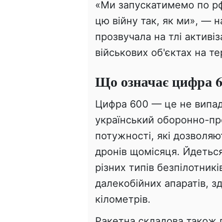
«Ми запускатимемо по рф 
цю війну так, як ми», — 
прозвучала на тлі активіз
військових об'єктах на те
Що означає цифра 6
Цифра 600 — це не випад
український оборонно-п
потужності, які дозволяю
дронів щомісяця. Йдетьс
різних типів безпілотник
далекобійних апаратів, з
кілометрів.
Ракетна складова також 