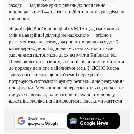
заходи — від інженерних рішень до посилення
відповідальності — здатні запобігти новим трагедіям на
цій дорозі.
Наразі офіційної відповіді від КМДА щодо можливих
змін на аварійній ділянці не надходило — згідно з
регламентом, на розгляд звернення відводиться до 30
календарних днів. Водночас місцеві активісти вже
заручилися підтримкою двох депутатів Київради від
Шевченківського району, які пообіцяли внести питання
до порядку денного найближчої сесії. У ДСНС Києва
також наголосили, що проблемні перехрестя
потребують системного аудиту безпеки, а не реагування
постфактум. Мешканці ж попереджають: якщо влада не
почує їхні вимоги, вони готові перекривати дорогу —
адже ціна зволікання вимірюється людськими життями.
Додайте в
Читайте нас у
Google News
джерела Google