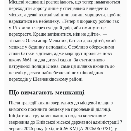
Місцеві мешканці розповідають, що тепер намагаються
переходити дорогу лише у спеціально відведених
місцях, а деякі взагалі змінили звичні маршрути, щоб не
наражатися на небезпеку. «Тепер я щоранку роблю гак
у 15 хвилин через сусідній двір, аби оминути це
перехрестя. Краще запізнитися, ніж не дійти», —
зізнався Олександр Мельник, батько двох дітей, який
мешкає у будинку неподалік. Особливо обережними
стали батьки з дітьми, адже маршрут пролягає повз
школу №61 та два дитячі садки. За статистикою
патрульної поліції Києва, саме ця ділянка входить до
переліку десяти найнебезпечніших пішохідних
переходів у Шевченківському районі.
Що вимагають мешканці
Після трагедії кияни звернулися до місцевої влади з
вимогою посилити безпеку на проблемній ділянці.
Ініціативна група мешканців подала колективне
звернення до Київської міської державної адміністрації 7
червня 2026 року (вхідний № КМДА-2026/06-0781), у