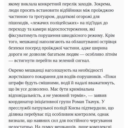
якому виклала конкретний перелік заходів. Зокрема,
люди просять встановити відбійники між проїжджою
частиною та тротуаром, додаткові огорожі для
пішоходів, «лежачих поліцейських» на під'їздах до
переходу та камери відеоспостереження, які
фіксуватимуть порушення швидкісного режиму. Крім
того, мешканці наполягають на облаштуванні острівця
безпеки посеред проїжджої частини, адже ширина
дороги не дозволяє багатьом людям — особливо літнім
— встигнути перейти на зелений сигнал.
Окремо мешканці наголошують на необхідності
жорсткішого покарання для водіїв-порушників. «Поки
штрафи будуть смішними, водії й надалі вважатимуть,
що їм усе дозволено. Має бути кримінальна
відповідальність, а не умовний термін», — заявив
координатор ініціативної групи Роман Ткачук. У
пресслужбі патрульної поліції Києва підтвердили, що
ділянка перебуває під особливим контролем, однак
визнали, що наявних сил для постійного чергування
недостатньо. На думку мешканців, лише комплексні