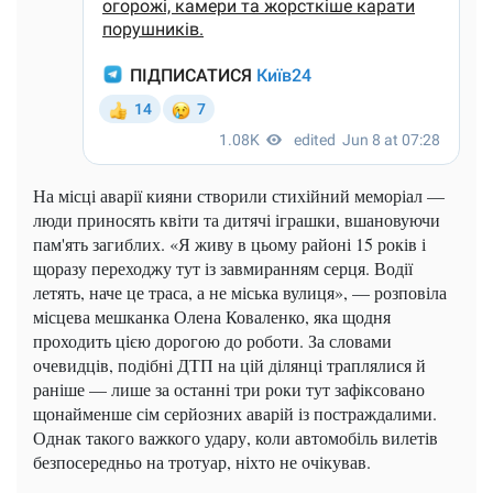
На місці аварії кияни створили стихійний меморіал —
люди приносять квіти та дитячі іграшки, вшановуючи
пам'ять загиблих. «Я живу в цьому районі 15 років і
щоразу переходжу тут із завмиранням серця. Водії
летять, наче це траса, а не міська вулиця», — розповіла
місцева мешканка Олена Коваленко, яка щодня
проходить цією дорогою до роботи. За словами
очевидців, подібні ДТП на цій ділянці траплялися й
раніше — лише за останні три роки тут зафіксовано
щонайменше сім серйозних аварій із постраждалими.
Однак такого важкого удару, коли автомобіль вилетів
безпосередньо на тротуар, ніхто не очікував.