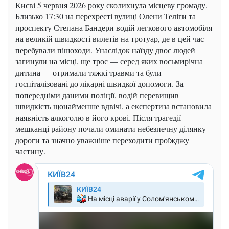
Києві 5 червня 2026 року сколихнула місцеву громаду.
Близько 17:30 на перехресті вулиці Олени Теліги та
проспекту Степана Бандери водій легкового автомобіля
на великій швидкості вилетів на тротуар, де в цей час
перебували пішоходи. Унаслідок наїзду двоє людей
загинули на місці, ще троє — серед яких восьмирічна
дитина — отримали тяжкі травми та були
госпіталізовані до лікарні швидкої допомоги. За
попередніми даними поліції, водій перевищив
швидкість щонайменше вдвічі, а експертиза встановила
наявність алкоголю в його крові. Після трагедії
мешканці району почали оминати небезпечну ділянку
дороги та значно уважніше переходити проїжджу
частину.