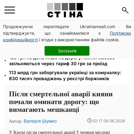
Продовжуючи переглядати Ukrainianwall.com Ви
8 451 грн замість пакунка малюка: Пенсійний фонд
підтверджуєте, що ознайомилися з
Політикою
пояснив, як отримати гроші
конфіденційності
і згодні з використанням файлів cookie.
100 000 грн за 18 місяців: Укрзалізниця скасувала
щомісячні виплати мобілізованим
Зрозумів
120 грн на день лише на дорогу: кияни масово
звільняються через тариф 30 грн за проїзд
113 млрд грн заборгували українці за комуналку:
830 тисяч проваджень у реєстрі боржників
Після смертельної аварії кияни
почали оминати дорогу: що
вимагають мешканці
Автор:
Валерія Шумко
02:17 09.06.2026
У Києві після смертельної аварії 5 червня місцеві