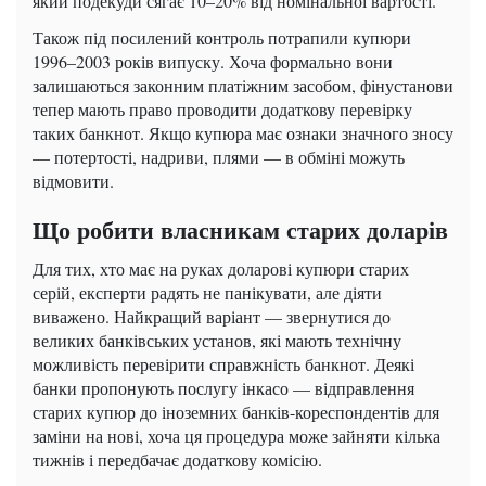
який подекуди сягає 10–20% від номінальної вартості.
Також під посилений контроль потрапили купюри
1996–2003 років випуску. Хоча формально вони
залишаються законним платіжним засобом, фінустанови
тепер мають право проводити додаткову перевірку
таких банкнот. Якщо купюра має ознаки значного зносу
— потертості, надриви, плями — в обміні можуть
відмовити.
Що робити власникам старих доларів
Для тих, хто має на руках доларові купюри старих
серій, експерти радять не панікувати, але діяти
виважено. Найкращий варіант — звернутися до
великих банківських установ, які мають технічну
можливість перевірити справжність банкнот. Деякі
банки пропонують послугу інкасо — відправлення
старих купюр до іноземних банків-кореспондентів для
заміни на нові, хоча ця процедура може зайняти кілька
тижнів і передбачає додаткову комісію.