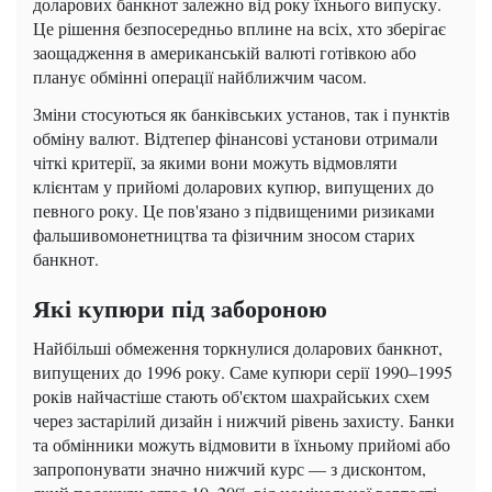
доларових банкнот залежно від року їхнього випуску.
Це рішення безпосередньо вплине на всіх, хто зберігає
заощадження в американській валюті готівкою або
планує обмінні операції найближчим часом.
Зміни стосуються як банківських установ, так і пунктів
обміну валют. Відтепер фінансові установи отримали
чіткі критерії, за якими вони можуть відмовляти
клієнтам у прийомі доларових купюр, випущених до
певного року. Це пов'язано з підвищеними ризиками
фальшивомонетництва та фізичним зносом старих
банкнот.
Які купюри під забороною
Найбільші обмеження торкнулися доларових банкнот,
випущених до 1996 року. Саме купюри серії 1990–1995
років найчастіше стають об'єктом шахрайських схем
через застарілий дизайн і нижчий рівень захисту. Банки
та обмінники можуть відмовити в їхньому прийомі або
запропонувати значно нижчий курс — з дисконтом,