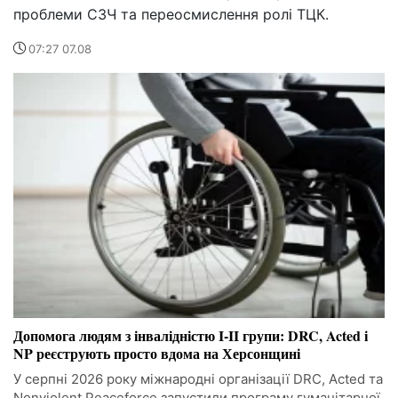
проблеми СЗЧ та переосмислення ролі ТЦК.
07:27 07.08
Допомога людям з інвалідністю I-II групи: DRC, Acted і
NP реєструють просто вдома на Херсонщині
У серпні 2026 року міжнародні організації DRC, Acted та
Nonviolent Peaceforce запустили програму гуманітарної