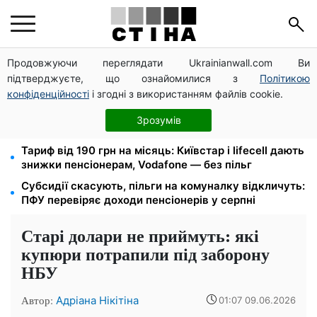
Продовжуючи переглядати Ukrainianwall.com Ви
Директорка ДОЗ Києва Тетяна Мостепан:
підтверджуєте, що ознайомилися з
Політикою
Демографічна криза потребує нових рішень уже
сьогодні
конфіденційності
і згодні з використанням файлів cookie.
Пенсійна реформа у вересні: добровільні
Зрозумів
накопичення й перегляд спецпенсій суддів
Тариф від 190 грн на місяць: Київстар і lifecell дають
знижки пенсіонерам, Vodafone — без пільг
Субсидії скасують, пільги на комуналку відкличуть:
ПФУ перевіряє доходи пенсіонерів у серпні
Старі долари не приймуть: які
купюри потрапили під заборону
НБУ
Автор:
Адріана Нікітіна
01:07 09.06.2026