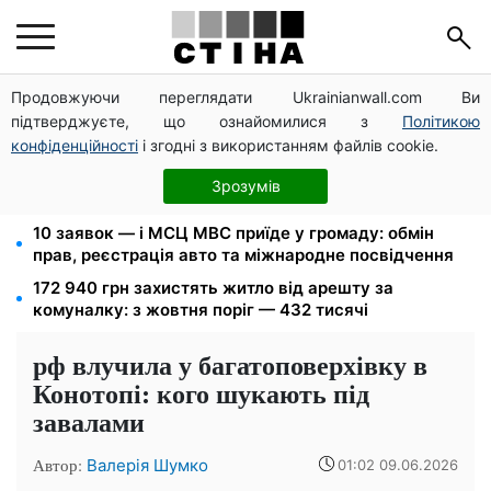
Продовжуючи переглядати Ukrainianwall.com Ви
125 грн за куб води: закон №4777 запустив подвійне
підтверджуєте, що ознайомилися з
Політикою
подорожчання тарифів у регіонах
конфіденційності
і згодні з використанням файлів cookie.
Федоров звільнений і без бронювання: Камельчук
пропонує ексміністру мобілізацію на загальних
Зрозумів
умовах
10 заявок — і МСЦ МВС приїде у громаду: обмін
прав, реєстрація авто та міжнародне посвідчення
172 940 грн захистять житло від арешту за
комуналку: з жовтня поріг — 432 тисячі
рф влучила у багатоповерхівку в
Конотопі: кого шукають під
завалами
Автор:
Валерія Шумко
01:02 09.06.2026