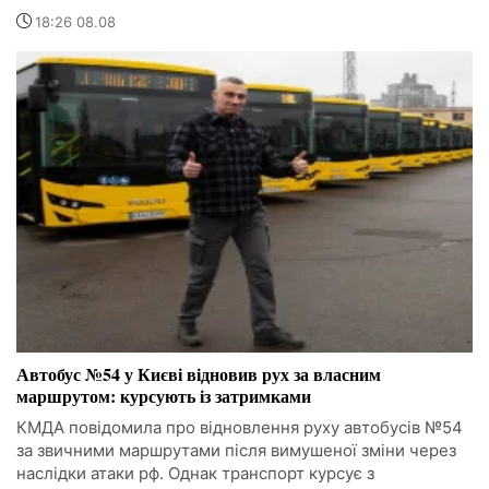
18:26 08.08
Автобус №54 у Києві відновив рух за власним
маршрутом: курсують із затримками
КМДА повідомила про відновлення руху автобусів №54
за звичними маршрутами після вимушеної зміни через
наслідки атаки рф. Однак транспорт курсує з