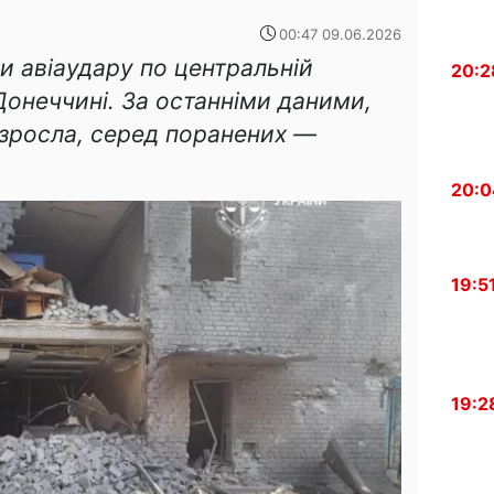
00:47 09.06.2026
ли авіаудару по центральній
20:2
Донеччині. За останніми даними,
 зросла, серед поранених —
20:0
19:5
19:2