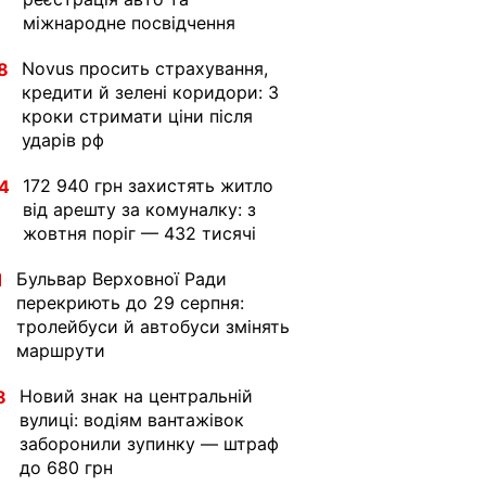
міжнародне посвідчення
Novus просить страхування,
8
кредити й зелені коридори: 3
кроки стримати ціни після
ударів рф
172 940 грн захистять житло
4
від арешту за комуналку: з
жовтня поріг — 432 тисячі
Бульвар Верховної Ради
1
перекриють до 29 серпня:
тролейбуси й автобуси змінять
маршрути
Новий знак на центральній
8
вулиці: водіям вантажівок
заборонили зупинку — штраф
до 680 грн