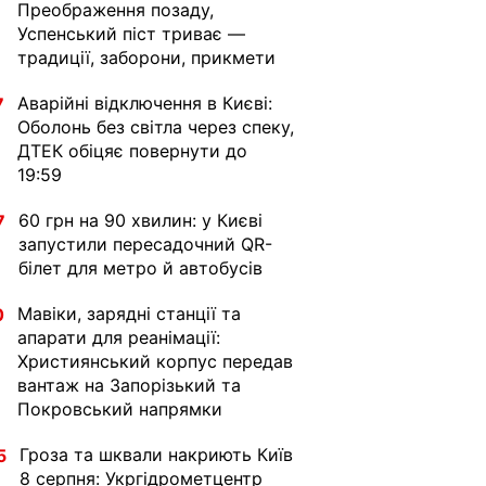
Преображення позаду,
Успенський піст триває —
традиції, заборони, прикмети
Аварійні відключення в Києві:
7
Оболонь без світла через спеку,
ДТЕК обіцяє повернути до
19:59
60 грн на 90 хвилин: у Києві
7
запустили пересадочний QR-
білет для метро й автобусів
Мавіки, зарядні станції та
0
апарати для реанімації:
Християнський корпус передав
вантаж на Запорізький та
Покровський напрямки
Гроза та шквали накриють Київ
5
8 серпня: Укргідрометцентр