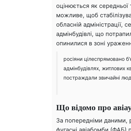
оцінюється як середньої
можливе, щоб стабілізува
обласній адміністрації, 
адмінбудівлі, що потрапил
опинилися в зоні ураженн
росіяни цілеспрямовано б'
адмінбудівлях, житлових к
постраждали звичайні люди
Що відомо про авіа
За попередніми даними, р
фугасні авіабомби (ФАБ) 