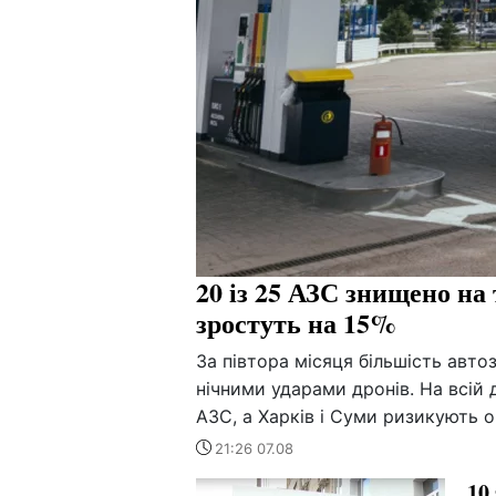
20 із 25 АЗС знищено на
зростуть на 15%
За півтора місяця більшість авт
нічними ударами дронів. На всій
АЗС, а Харків і Суми ризикують оп
21:26 07.08
10