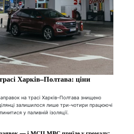
 трасі Харків–Полтава: ціни
озаправок на трасі Харків–Полтава знищено
 ділянці залишилося лише три-чотири працюючі
инитися у паливній ізоляції.
 заявок — і МСЦ МВС приїде у громаду: