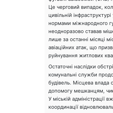
Це черговий випадок, кол
цивільній інфраструктурі
нормами міжнародного гу
неодноразово ставав міш
лише за останні місяці м
авіаційних атак, що приз
руйнування житлових ква
Остаточні наслідки обст
комунальні служби про
будівель. Місцева влада 
допомогу мешканцям, чиє
У міській адміністрації 
координації відновлюваль