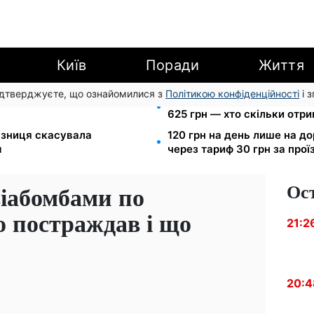
Київ
Поради
Життя
підтверджуєте, що ознайомилися з
Політикою конфіденційності
і 
а: Пенсійний фонд пояснив,
Пенсія для III групи інвалід
625 грн — хто скільки отр
лізниця скасувала
120 грн на день лише на д
м
через тариф 30 грн за прої
Ос
віабомбами по
о постраждав і що
21:2
20:4