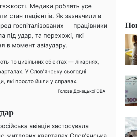
 тяжкості. Медики роблять усе
ти стан пацієнтів. Як зазначили в
По
серед госпіталізованих — працівники
а під удар, та перехожі, які
я в момент авіаудару.
ють по цивільних об'єктах — лікарнях,
варталах. У Слов'янську сьогодні
, які просто йшли у справах.
Голова Донецької ОВА
удар
осійська авіація застосувала
по житлових кварталах Слов'янська.