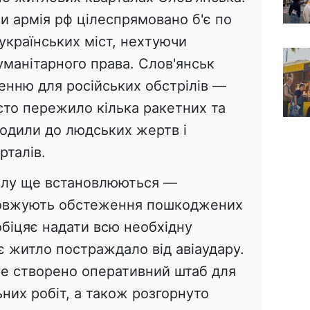
и армія рф цілеспрямовано б'є по
 українських міст, нехтуючи
манітарного права. Слов'янськ
енню для російських обстрілів —
істо пережило кілька ракетних та
водили до людських жертв і
рталів.
рілу ще встановлюються —
довжують обстеження пошкоджених
обіцяє надати всю необхідну
 житло постраждало від авіаудару.
вже створено оперативний штаб для
них робіт, а також розгорнуто