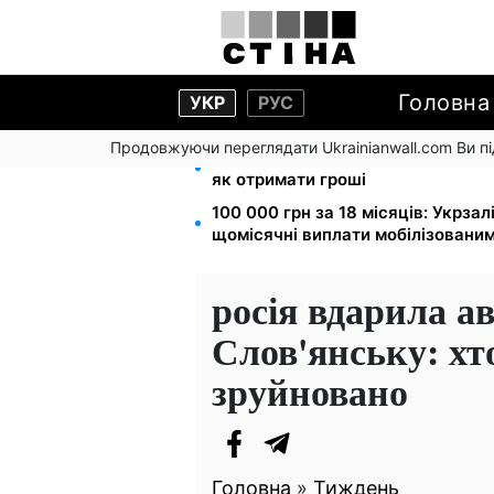
Головна
УКР
РУС
Продовжуючи переглядати Ukrainianwall.com Ви 
8 451 грн замість пакунка малюк
як отримати гроші
100 000 грн за 18 місяців: Укрза
щомісячні виплати мобілізовани
росія вдарила а
Слов'янську: хт
зруйновано
Головна
»
Тиждень