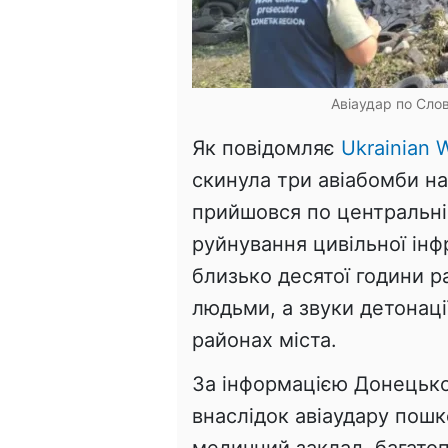
Авіаудар по Слов
Як повідомляє
Ukrainian W
скинула три авіабомби на
прийшовся по центральній
руйнування цивільної ін
близько десятої години р
людьми, а звуки детонаці
районах міста.
За інформацією Донецької
внаслідок авіаудару пош