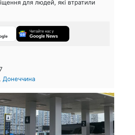
іщення для людей, які втратили
Читайте нас у
Google News
ogle
7
,
Донеччина