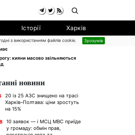
Історії
Харків
згодні з використанням файлів cookie.
Зрозумів
ності з 1 вересня: від 2595 до 10
имає
орогу: кияни масово звільняються
зд
танні новини
20 із 25 АЗС знищено на трасі
6
Харків–Полтава: ціни зростуть
на 15%
10 заявок — і МСЦ МВС приїде
8
у громаду: обмін прав,
реєстрація авто та