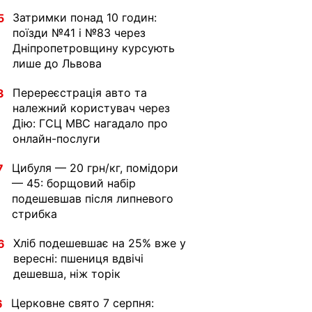
Затримки понад 10 годин:
5
поїзди №41 і №83 через
Дніпропетровщину курсують
лише до Львова
Перереєстрація авто та
3
належний користувач через
Дію: ГСЦ МВС нагадало про
онлайн-послуги
Цибуля — 20 грн/кг, помідори
7
— 45: борщовий набір
подешевшав після липневого
стрибка
Хліб подешевшає на 25% вже у
6
вересні: пшениця вдвічі
дешевша, ніж торік
Церковне свято 7 серпня:
6