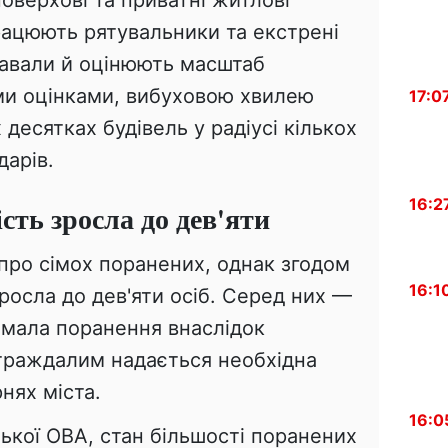
оверхові та приватні житлові
працюють рятувальники та екстрені
завали й оцінюють масштаб
ми оцінками, вибуховою хвилею
17:0
 десятках будівель у радіусі кількох
дарів.
16:2
сть зросла до дев'яти
про сімох поранених, однак згодом
16:1
росла до дев'яти осіб. Серед них —
римала поранення внаслідок
страждалим надається необхідна
нях міста.
16:0
ької ОВА, стан більшості поранених