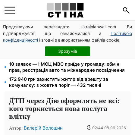
Продовжуючи переглядати Ukrainianwall.com Ви
125 грн за куб води: закон №4777 запустив подвійне
підтверджуєте, що ознайомилися з
Політикою
подорожчання тарифів у регіонах
конфіденційності
і згодні з використанням файлів cookie.
Федоров звільнений і без бронювання: Камельчук
пропонує ексміністру мобілізацію на загальних
Зрозумів
умовах
10 заявок — і МСЦ МВС приїде у громаду: обмін
прав, реєстрація авто та міжнародне посвідчення
172 940 грн захистять житло від арешту за
комуналку: з жовтня поріг — 432 тисячі
ДТП через Дію оформлять не всі:
кого торкнеться нова послуга
влітку
Автор:
Валерій Волошин
02:44 08.06.2026