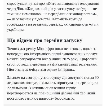
спростували чутки про нібито заплановане голосування
через Дію. «Жодних виборів у застосунку не буде — це
технічно неможливо і не передбачено законодавством»,
— наголосили у відомстві. Натомість команда
зосереджена на реальних сервісах, які спрощують життя
українцям.
Що відомо про терміни запуску
Точних дат релізу Мінцифри поки не називає, однак за
попередньою інформацією перші з анонсованих послуг
можуть запрацювати вже у липні 2026 року. Цифровий
європротокол перебуває на фінальній стадії тестування,
і його запуск очікується одним із перших.
Загалом на сьогодні у застосунку Дія доступно понад 30
державних послуг, а кількість користувачів перевищила
22 мільйони. З кожним оновленням сервіс
перетворюється на повноцінний державний хаб, який
поступово замінює паперову бюрократію.