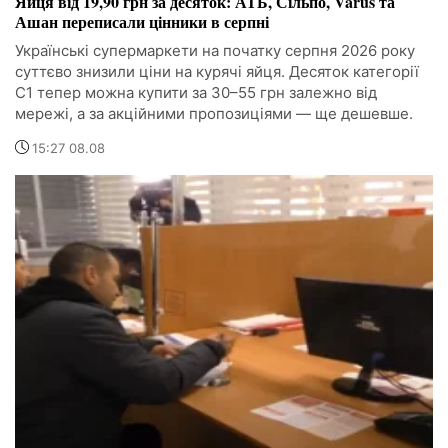
Яйця від 19,90 грн за десяток: АТБ, Сільпо, Varus та
Ашан переписали цінники в серпні
Українські супермаркети на початку серпня 2026 року
суттєво знизили ціни на курячі яйця. Десяток категорії
С1 тепер можна купити за 30–55 грн залежно від
мережі, а за акційними пропозиціями — ще дешевше.
15:27 08.08