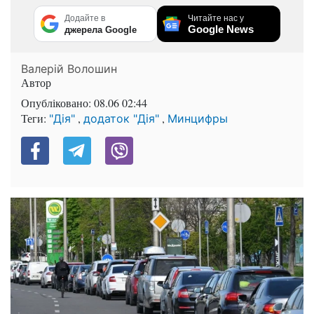
Додайте в
Читайте нас у
Google News
джерела Google
Валерій Волошин
Автор
Опубліковано:
08.06 02:44
Теги:
,
,
"Дія"
додаток "Дія"
Минцифры