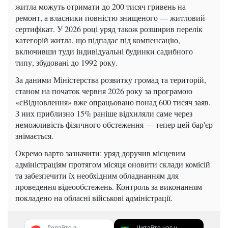
житла можуть отримати до 200 тисяч гривень на
ремонт, а власники повністю знищеного — житловий
сертифікат. У 2026 році уряд також розширив перелік
категорій житла, що підпадає під компенсацію,
включивши туди індивідуальні будинки садибного
типу, збудовані до 1992 року.
За даними Міністерства розвитку громад та територій,
станом на початок червня 2026 року за програмою
«єВідновлення» вже опрацьовано понад 600 тисяч заяв.
З них приблизно 15% раніше відхиляли саме через
неможливість фізичного обстеження — тепер цей бар'єр
знімається.
Окремо варто зазначити: уряд доручив місцевим
адміністраціям протягом місяця оновити склади комісій
та забезпечити їх необхідним обладнанням для
проведення відеообстежень. Контроль за виконанням
покладено на обласні військові адміністрації.
Додайте в
Читайте нас у