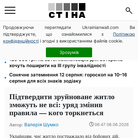
Продовжуючи переглядати Ukrainianwall.com Ви
Зарплата 30 000 грн — пенсія 11 500 грн: ПФУ
підтверджуєте, що ознайомилися з
Політикою
пояснив формулу розрахунку виплат у 2026 році
конфіденційності
і згодні з використанням файлів cookie.
Бензин від 77,90 грн, дизель до 97,90: ціни на
пальне на АЗС 8 серпня не змінилися
Зрозумів
120 000 грн на авто: компенсацію для ветеранів
хочуть поширити на III групу інвалідності
Сонячне затемнення 12 серпня: гороскоп на 10–16
серпня для всіх знаків зодіаку
Підтвердити зруйноване житло
зможуть не всі: уряд змінив
правила — кого торкнеться
Автор:
Валерія Шумко
06:47 08.06.2026
Українцям, чиє житло постраждало від бойових дій,