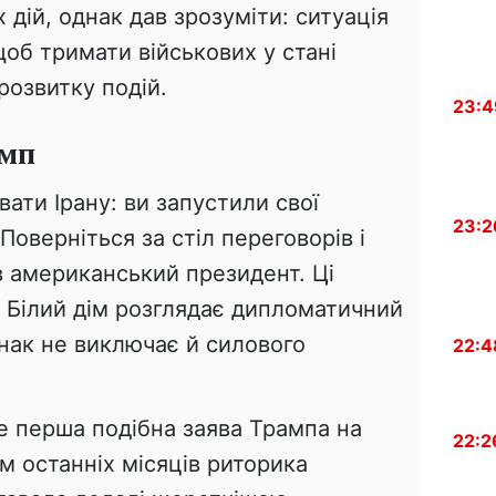
 дій, однак дав зрозуміти: ситуація
об тримати військових у стані
розвитку подій.
23:4
амп
вати Ірану: ви запустили свої
23:2
Поверніться за стіл переговорів і
в американський президент. Ці
о Білий дім розглядає дипломатичний
нак не виключає й силового
22:4
е перша подібна заява Трампа на
22:2
м останніх місяців риторика