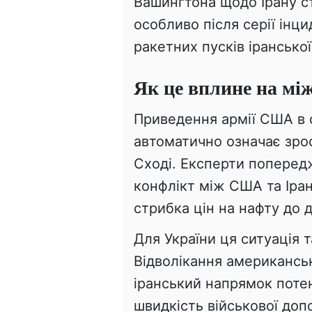
Вашингтона щодо Ірану с
особливо після серії інци
ракетних пусків іранської
Як це вплине на мі
Приведення армії США в с
автоматично означає зро
Сході. Експерти поперед
конфлікт між США та Іра
стрибка цін на нафту до д
Для України ця ситуація 
Відволікання американськ
іранський напрямок поте
швидкість військової доп