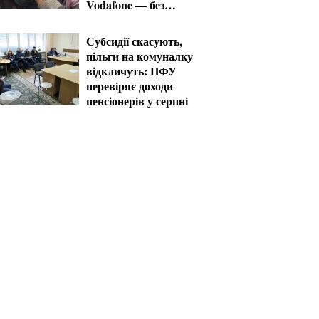
Vodafone — без
пільг
Субсидії скасують,
пільги на комуналку
відкличуть: ПФУ
перевіряє доходи
пенсіонерів у серпні