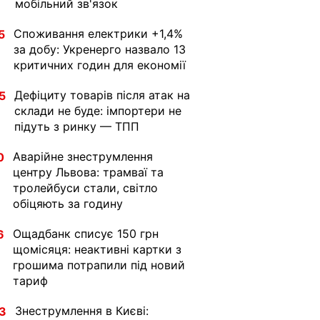
мобільний зв'язок
Споживання електрики +1,4%
5
за добу: Укренерго назвало 13
критичних годин для економії
Дефіциту товарів після атак на
5
склади не буде: імпортери не
підуть з ринку — ТПП
Аварійне знеструмлення
0
центру Львова: трамваї та
тролейбуси стали, світло
обіцяють за годину
Ощадбанк списує 150 грн
6
щомісяця: неактивні картки з
грошима потрапили під новий
тариф
Знеструмлення в Києві:
3