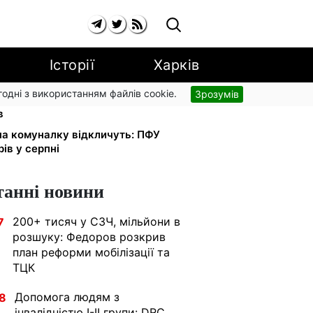
Історії
Харків
згодні з використанням файлів cookie.
Зрозумів
і: добровільні накопичення й
в
 на комуналку відкличуть: ПФУ
ів у серпні
танні новини
200+ тисяч у СЗЧ, мільйони в
7
розшуку: Федоров розкрив
план реформи мобілізації та
ТЦК
Допомога людям з
8
інвалідністю I-II групи: DRC,