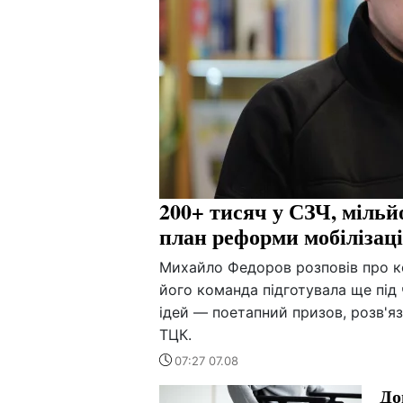
200+ тисяч у СЗЧ, міль
план реформи мобілізац
Михайло Федоров розповів про ко
його команда підготувала ще під
ідей — поетапний призов, розв'я
ТЦК.
07:27 07.08
До