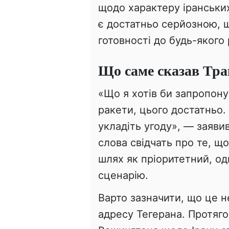
щодо характеру іранських
є достатньо серйозною, щ
готовності до будь-якого 
Що саме сказав Тр
«Що я хотів би запропону
ракети, цього достатньо. 
укладіть угоду», — заяви
слова свідчать про те, щ
шлях як пріоритетний, од
сценарію.
Варто зазначити, що це н
адресу Тегерана. Протяго