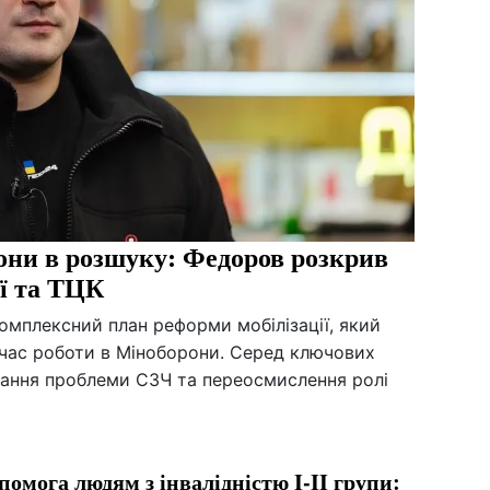
йони в розшуку: Федоров розкрив
ії та ТЦК
мплексний план реформи мобілізації, який
 час роботи в Міноборони. Серед ключових
зання проблеми СЗЧ та переосмислення ролі
помога людям з інвалідністю I-II групи: