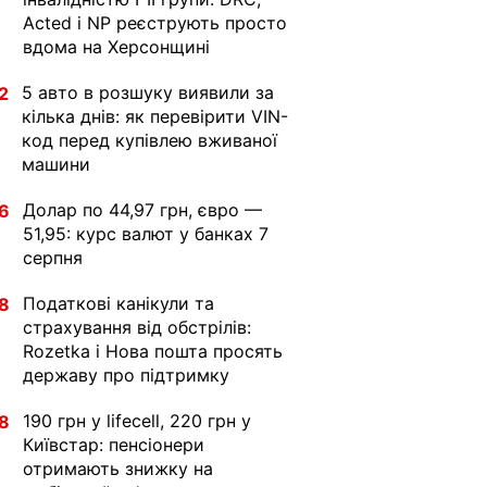
Acted і NP реєструють просто
вдома на Херсонщині
5 авто в розшуку виявили за
2
кілька днів: як перевірити VIN-
код перед купівлею вживаної
машини
Долар по 44,97 грн, євро —
6
51,95: курс валют у банках 7
серпня
Податкові канікули та
8
страхування від обстрілів:
Rozetka і Нова пошта просять
державу про підтримку
190 грн у lifecell, 220 грн у
8
Київстар: пенсіонери
отримають знижку на