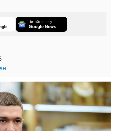
Читайте нас у
Google News
ogle
5
ан