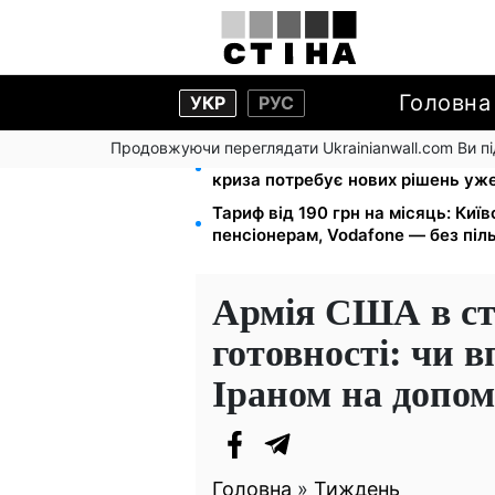
Головна
УКР
РУС
Продовжуючи переглядати Ukrainianwall.com Ви 
Директорка ДОЗ Києва Тетяна М
криза потребує нових рішень уже
Тариф від 190 грн на місяць: Київ
пенсіонерам, Vodafone — без піл
Армія США в ст
готовності: чи 
Іраном на допом
Головна
»
Тиждень