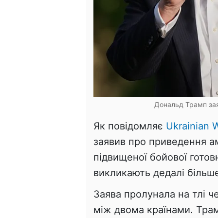
Дональд Трамп зая
Як повідомляє
Ukrainian W
заявив про приведення ам
підвищеної бойової готовн
викликають дедалі більш
Заява пролунала на тлі ч
між двома країнами. Трам