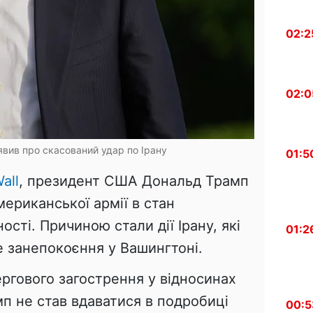
02:2
02:0
вив про скасований удар по Ірану
01:5
all
, президент США Дональд Трамп
ериканської армії в стан
ості. Причиною стали дії Ірану, які
01:2
е занепокоєння у Вашингтоні.
ергового загострення у відносинах
п не став вдаватися в подробиці
00:5