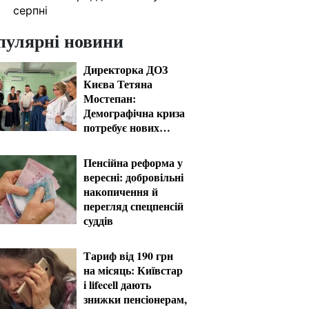
серпні
пулярні новини
Директорка ДОЗ
Києва Тетяна
Мостепан:
Демографічна криза
потребує нових
рішень уже сьогодні
Пенсійна реформа у
вересні: добровільні
накопичення й
перегляд спецпенсій
суддів
Тариф від 190 грн
на місяць: Київстар
і lifecell дають
знижки пенсіонерам,