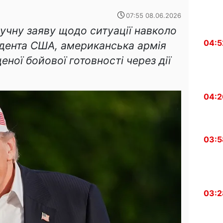
07:55 08.06.2026
учну заяву щодо ситуації навколо
04:5
идента США, американська армія
еної бойової готовності через дії
04:2
03:5
03:2