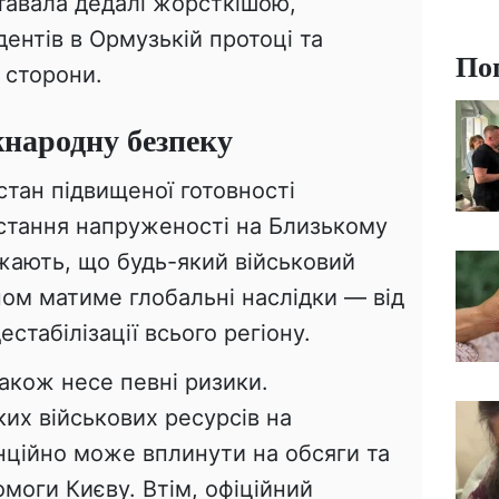
тавала дедалі жорсткішою,
дентів в Ормузькій протоці та
По
 сторони.
жнародну безпеку
тан підвищеної готовності
стання напруженості на Близькому
жають, що будь-який військовий
ном матиме глобальні наслідки — від
естабілізації всього регіону.
також несе певні ризики.
их військових ресурсів на
нційно може вплинути на обсяги та
омоги Києву. Втім, офіційний