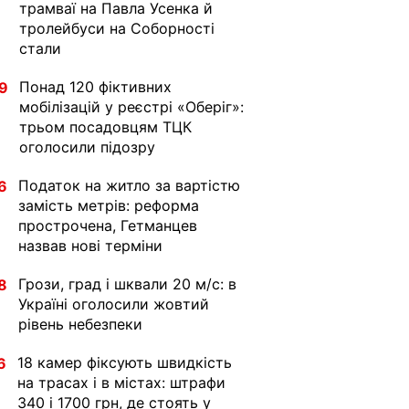
трамваї на Павла Усенка й
тролейбуси на Соборності
стали
Понад 120 фіктивних
9
мобілізацій у реєстрі «Оберіг»:
трьом посадовцям ТЦК
оголосили підозру
Податок на житло за вартістю
6
замість метрів: реформа
прострочена, Гетманцев
назвав нові терміни
Грози, град і шквали 20 м/с: в
8
Україні оголосили жовтий
рівень небезпеки
18 камер фіксують швидкість
6
на трасах і в містах: штрафи
340 і 1700 грн, де стоять у