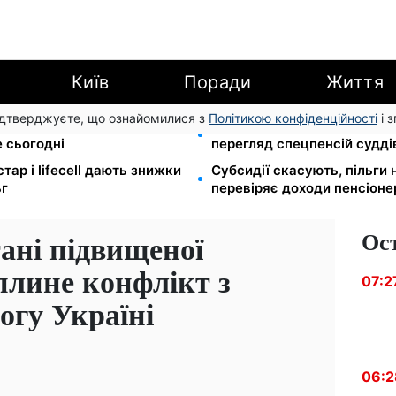
Київ
Поради
Життя
підтверджуєте, що ознайомилися з
Політикою конфіденційності
і 
остепан: Демографічна
Пенсійна реформа у вересн
 сьогодні
перегляд спецпенсій судді
стар і lifecell дають знижки
Субсидії скасують, пільги
ьг
перевіряє доходи пенсіонер
Ос
ані підвищеної
вплине конфлікт з
07:2
огу Україні
06:2