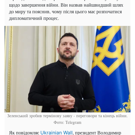
щодо завершення війни. Він назвав найшвидший шлях
до миру та пояснив, чому після цього має розпочатися
дипломатичний процес.
Зеленський зробив термінову заяву - переговори та кінець війни.
Фото: Telegram
Як повідомляє
, президент Володимир
Ukrainian Wall