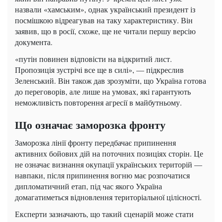
назвали «хамським», однак український президент із
посмішкою відреагував на таку характеристику. Він
заявив, що в росії, схоже, ще не читали першу версію
документа.
«путін повинен відповісти на відкритий лист.
Пропозиція зустрічі все ще в силі», — підкреслив
Зеленський. Він також дав зрозуміти, що Україна готова
до переговорів, але лише на умовах, які гарантують
неможливість повторення агресії в майбутньому.
Що означає заморозка фронту
Заморозка лінії фронту передбачає припинення
активних бойових дій на поточних позиціях сторін. Це
не означає визнання окупації українських територій —
навпаки, після припинення вогню має розпочатися
дипломатичний етап, під час якого Україна
домагатиметься відновлення територіальної цілісності.
Експерти зазначають, що такий сценарій може стати