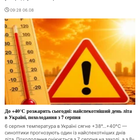
09:28 06.08
До +40°С розжарить сьогодні: найспекотніший день літа
в Україні, похолодання з 7 серпня
6 серпня температура в Україні сягне +38°...+40°С —
синоптики прогнозують один із найспекотніших днів
літа. Похолодання очікується з 7 серпня на заході, а з 8–