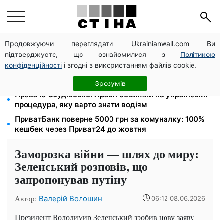
Продовжуючи переглядати Ukrainianwall.com Ви
Тарифи на воду злетіли до 91,24 грн/куб, газ може
підтверджуєте, що ознайомилися з
Політикою
сягнути 15 грн: комунальні ціни в серпні
конфіденційності
і згодні з використанням файлів cookie.
Субсидії скасують, пільги на комуналку відкличуть:
ПФУ перевіряє доходи пенсіонерів у серпні
Зрозумів
Права із Саудівської Аравії обміняли на українські:
процедура, яку варто знати водіям
ПриватБанк поверне 5000 грн за комуналку: 100%
кешбек через Приват24 до жовтня
Заморозка війни — шлях до миру:
Зеленський розповів, що
запропонував путіну
Автор:
Валерій Волошин
06:12 08.06.2026
Президент Володимир Зеленський зробив нову заяву