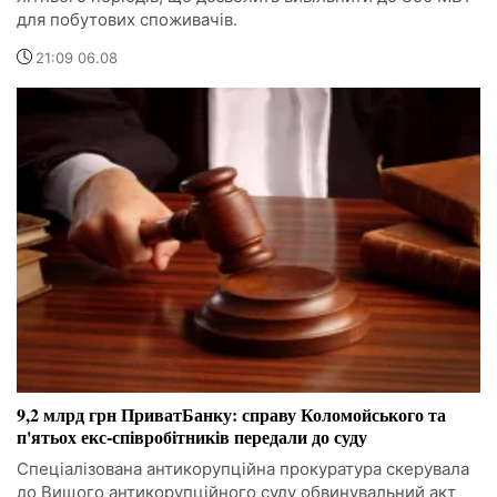
для побутових споживачів.
21:09 06.08
9,2 млрд грн ПриватБанку: справу Коломойського та
п'ятьох екс-співробітників передали до суду
Спеціалізована антикорупційна прокуратура скерувала
до Вищого антикорупційного суду обвинувальний акт