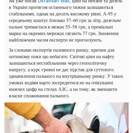
Як уже писав
, ціни на бензин та дизель
Ukrainian Wall
в Україні протягом останнього тижня залишаються
стабільними, однак на досить високому рівні. А-95 у
середньому коштує близько 57–60 грн за літр, дизельне
пальне тримається в межах 55–58 грн, а преміальні
марки на окремих мережах сягають 77 грн. Зниження
найближчим часом експерти не прогнозують.
За словами експертів паливного ринку, причин для
оптимізму поки що небагато. Світові ціни на нафту
залишаються нестабільними через геополітичну
напругу, а курс гривні не дає підстав для суттєвого
здешевлення пального на внутрішньому ринку. У таких
умовах водіям варто зосередитися не на очікуванні
нижчих цифр на стелах АЗС, а на тому, як зменшити
власне споживання пального.