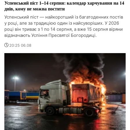
Успенський піст 1–14 серпня: календар харчування на 14
днів, кому не можна постити
Успенський піст — найкоротший із багатоденних постів
у році, але за традицією один із найсуворіших. У 2026
році він триває з 1 по 14 серпня, а вже 15 серпня віряни
відзначають Успіння Пресвятої Богородиці.
20:25 06.08