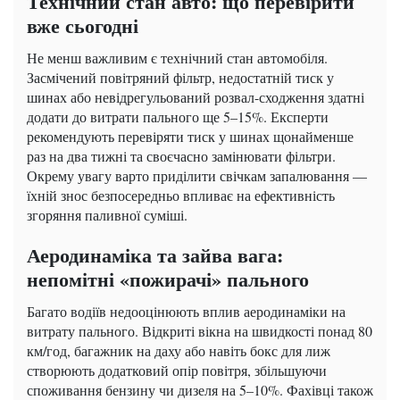
Технічний стан авто: що перевірити
вже сьогодні
Не менш важливим є технічний стан автомобіля.
Засмічений повітряний фільтр, недостатній тиск у
шинах або невідрегульований розвал-сходження здатні
додати до витрати пального ще 5–15%. Експерти
рекомендують перевіряти тиск у шинах щонайменше
раз на два тижні та своєчасно замінювати фільтри.
Окрему увагу варто приділити свічкам запалювання —
їхній знос безпосередньо впливає на ефективність
згоряння паливної суміші.
Аеродинаміка та зайва вага:
непомітні «пожирачі» пального
Багато водіїв недооцінюють вплив аеродинаміки на
витрату пального. Відкриті вікна на швидкості понад 80
км/год, багажник на даху або навіть бокс для лиж
створюють додатковий опір повітря, збільшуючи
споживання бензину чи дизеля на 5–10%. Фахівці також