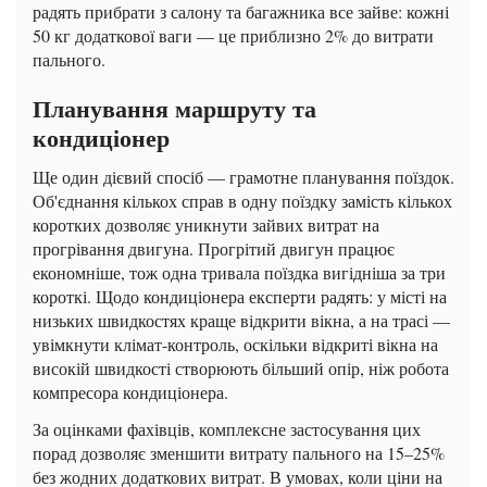
радять прибрати з салону та багажника все зайве: кожні
50 кг додаткової ваги — це приблизно 2% до витрати
пального.
Планування маршруту та
кондиціонер
Ще один дієвий спосіб — грамотне планування поїздок.
Об'єднання кількох справ в одну поїздку замість кількох
коротких дозволяє уникнути зайвих витрат на
прогрівання двигуна. Прогрітий двигун працює
економніше, тож одна тривала поїздка вигідніша за три
короткі. Щодо кондиціонера експерти радять: у місті на
низьких швидкостях краще відкрити вікна, а на трасі —
увімкнути клімат-контроль, оскільки відкриті вікна на
високій швидкості створюють більший опір, ніж робота
компресора кондиціонера.
За оцінками фахівців, комплексне застосування цих
порад дозволяє зменшити витрату пального на 15–25%
без жодних додаткових витрат. В умовах, коли ціни на