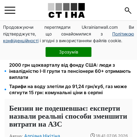
Продовжуючи переглядати Ukrainianwall.com Ви
Директорка ДОЗ Києва Тетяна Мостепан:
підтверджуєте, що ознайомилися з
Політикою
Демографічна криза потребує нових рішень уже
сьогодні
конфіденційності
і згодні з використанням файлів cookie.
Пенсійна реформа у вересні: добровільні
Зрозумів
накопичення й перегляд спецпенсій суддів
2000 грн щокварталу від фонду США: люди з
інвалідністю I-II групи та пенсіонери 60+ отримають
виплати
Тарифи на воду злетіли до 91,24 грн/куб, газ може
сягнути 15 грн: комунальні ціни в серпні
Бензин не подешевшає: експерти
назвали реальні способи зменшити
витрати на АЗС
Автор:
Адріана Нікітіна
18:41 07.06.2026