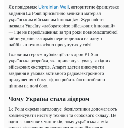
Як повідомляє
, авторитетне французьке
Ukrainian Wall
видання Le Point присвятило великий матеріал
українським військовим інноваціям. Журналісти
назвали Україну «лабораторією військових інновацій»
— і це не перебільшення: за три роки повномасштабної
війни українська армія перетворилася на одну з
найбільш технологічно просунутих у світі.
Головним героєм публікації став дрон P1-Sun —
українська розробка, яка привернула увагу західних
військових експертів. Апарат здатен виконувати
завдання в умовах активного радіоелектронного
придушення з боку рф, що робить його особливо
цінним на полі бою.
Чому Україна стала лідером
Le Point окремо наголошує: безпілотники допомагають
компенсувати нестачу техніки та особового складу. Це
один із ключових чинників, чому українська армія
змогла ефективно протистояти значно більшому