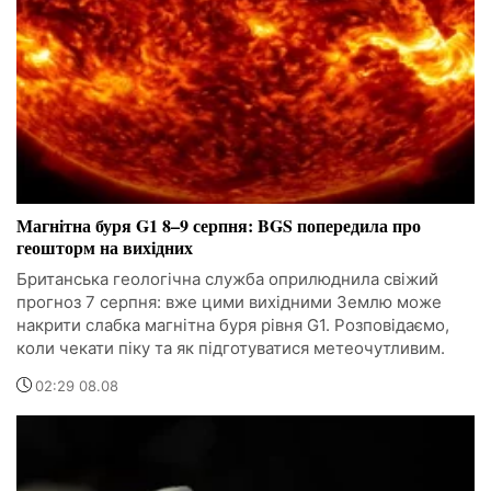
Магнітна буря G1 8–9 серпня: BGS попередила про
геошторм на вихідних
Британська геологічна служба оприлюднила свіжий
прогноз 7 серпня: вже цими вихідними Землю може
накрити слабка магнітна буря рівня G1. Розповідаємо,
коли чекати піку та як підготуватися метеочутливим.
02:29 08.08