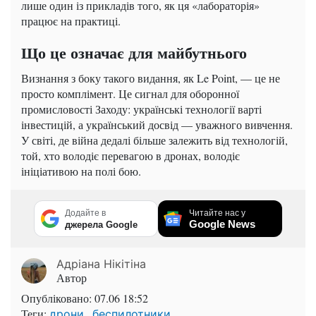
лише один із прикладів того, як ця «лабораторія»
працює на практиці.
Що це означає для майбутнього
Визнання з боку такого видання, як Le Point, — це не
просто комплімент. Це сигнал для оборонної
промисловості Заходу: українські технології варті
інвестицій, а український досвід — уважного вивчення.
У світі, де війна дедалі більше залежить від технологій,
той, хто володіє перевагою в дронах, володіє
ініціативою на полі бою.
Додайте в
Читайте нас у
Google News
джерела Google
Адріана Нікітіна
Автор
Опубліковано:
07.06 18:52
Теги:
,
дрони
беспилотники