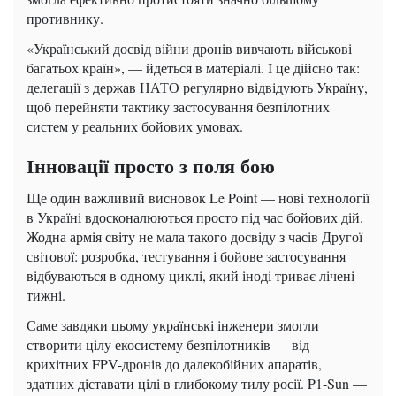
противнику.
«Український досвід війни дронів вивчають військові
багатьох країн», — йдеться в матеріалі. І це дійсно так:
делегації з держав НАТО регулярно відвідують Україну,
щоб перейняти тактику застосування безпілотних
систем у реальних бойових умовах.
Інновації просто з поля бою
Ще один важливий висновок Le Point — нові технології
в Україні вдосконалюються просто під час бойових дій.
Жодна армія світу не мала такого досвіду з часів Другої
світової: розробка, тестування і бойове застосування
відбуваються в одному циклі, який іноді триває лічені
тижні.
Саме завдяки цьому українські інженери змогли
створити цілу екосистему безпілотників — від
крихітних FPV-дронів до далекобійних апаратів,
здатних діставати цілі в глибокому тилу росії. P1-Sun —