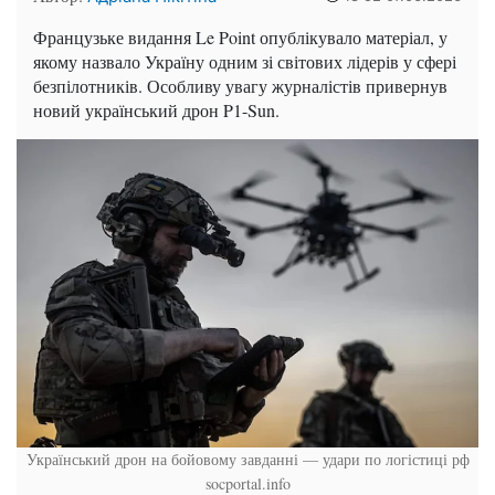
Французьке видання Le Point опублікувало матеріал, у
якому назвало Україну одним зі світових лідерів у сфері
безпілотників. Особливу увагу журналістів привернув
новий український дрон P1-Sun.
Український дрон на бойовому завданні — удари по логістиці рф
socportal.info