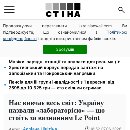
Продовжуючи переглядати Ukrainianwall.com Ви
172 940 грн захистять житло від арешту за
підтверджуєте, що ознайомилися з
Політикою
комуналку: з жовтня поріг — 432 тисячі
конфіденційності
і згодні з використанням файлів cookie.
Новий знак на центральній вулиці: водіям
вантажівок заборонили зупинку — штраф до 680
Зрозумів
грн
Мавіки, зарядні станції та апарати для реанімації:
Християнський корпус передав вантаж на
Запорізький та Покровський напрямки
Пенсія для III групи інвалідності з 1 вересня: від
2595 до 10 625 грн — хто скільки отримає
Нас вивчає весь світ: Україну
назвали «лабораторією» — що
стоїть за визнанням Le Point
Автор:
Адріана Нікітіна
18:52 07.06.2026