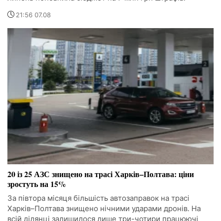
21:56 07.08
20 із 25 АЗС знищено на трасі Харків–Полтава: ціни
зростуть на 15%
За півтора місяця більшість автозаправок на трасі
Харків–Полтава знищено нічними ударами дронів. На
всій ділянці залишилося лише три-чотири працюючі