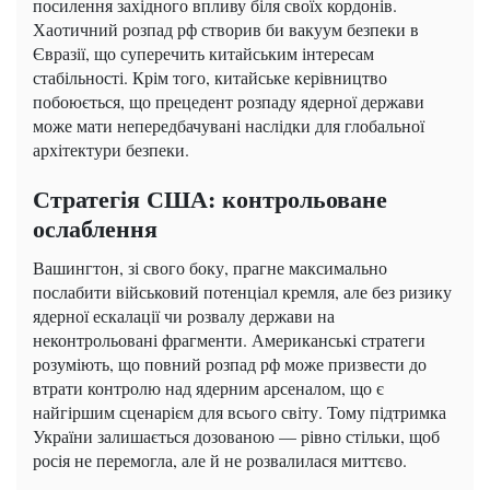
посилення західного впливу біля своїх кордонів.
Хаотичний розпад рф створив би вакуум безпеки в
Євразії, що суперечить китайським інтересам
стабільності. Крім того, китайське керівництво
побоюється, що прецедент розпаду ядерної держави
може мати непередбачувані наслідки для глобальної
архітектури безпеки.
Стратегія США: контрольоване
ослаблення
Вашингтон, зі свого боку, прагне максимально
послабити військовий потенціал кремля, але без ризику
ядерної ескалації чи розвалу держави на
неконтрольовані фрагменти. Американські стратеги
розуміють, що повний розпад рф може призвести до
втрати контролю над ядерним арсеналом, що є
найгіршим сценарієм для всього світу. Тому підтримка
України залишається дозованою — рівно стільки, щоб
росія не перемогла, але й не розвалилася миттєво.