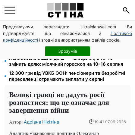
Продовжуючи переглядати Ukrainianwall.com Ви
ФОП 3 групи: 5% єдиного податку і 1% військового
підтверджуєте, що ознайомилися з
Політикою
збору — до 19 серпня, інакше штраф 10%
конфіденційності
і згодні з використанням файлів cookie.
Тариф на воду злетить до 124,89 грн за куб:
водоканали готують подвійне підвищення з вересня
Зрозумів
Найнебезпечніший день — 12 серпня, а 16-те
змінить долю: місячний гороскоп на 10–16 серпня
12 300 грн від УВКБ ООН: пенсіонери та безробітні
переселенці отримають виплати у серпні
Великі гравці не дадуть росії
розпастися: що це означає для
завершення війни
Автор:
Адріана Нікітіна
19:41 07.06.2026
Аналітик міжнародної політики Олександр