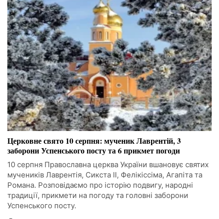
Церковне свято 10 серпня: мученик Лаврентій, 3
заборони Успенського посту та 6 прикмет погоди
10 серпня Православна церква України вшановує святих
мучеників Лаврентія, Сикста II, Фелікіссіма, Агапіта та
Романа. Розповідаємо про історію подвигу, народні
традиції, прикмети на погоду та головні заборони
Успенського посту.