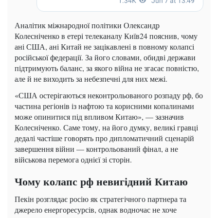
Аналітик міжнародної політики Олександр
Колесніченко в етері телеканалу Київ24 пояснив, чому
ані США, ані Китай не зацікавлені в повному колапсі
російської федерації. За його словами, обидві держави
підтримують баланс, за якого війна не згасає повністю,
але й не виходить за небезпечні для них межі.
«США остерігаються неконтрольованого розпаду рф, бо
частина регіонів із нафтою та корисними копалинами
може опинитися під впливом Китаю», — зазначив
Колесніченко. Саме тому, на його думку, великі гравці
дедалі частіше говорять про дипломатичний сценарій
завершення війни — контрольований фінал, а не
військова перемога однієї зі сторін.
Чому колапс рф невигідний Китаю
Пекін розглядає росію як стратегічного партнера та
джерело енергоресурсів, однак водночас не хоче