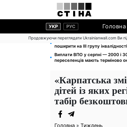
Головна
УКР
РУС
Продовжуючи переглядати Ukrainianwall.com Ви 
120 000 грн на авто: компенсаці
поширити на III групу інвалідност
Виплати ВПО у серпні — 2000 і 30
переселенців мають терміново о
«Карпатська змі
дітей із яких ре
табір безкоштов
Головна
»
Тиждень