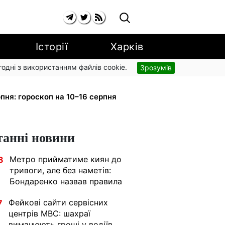
Історії
Харків
згодні з використанням файлів cookie.
Зрозумів
рупи з вересня: від 2595 до 10 625
пня: гороскоп на 10–16 серпня
танні новини
Метро прийматиме киян до
8
тривоги, але без наметів:
Бондаренко назвав правила
Фейкові сайти сервісних
7
центрів МВС: шахраї
виманюють гроші у водіїв