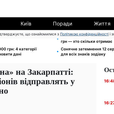
Київ
Поради
Життя
підтверджуєте, що ознайомилися з
Політикою конфіденційності
і 
ю для ветеранів хочуть
Пенсія по інвалідності III г
і
грн — хто скільки отримає
00 грн: 4 категорії
Сонячне затемнення 12 сер
новити дані
для всіх знаків зодіаку
Ос
на» на Закарпатті:
гіонів відправлять у
16:4
но
16:2