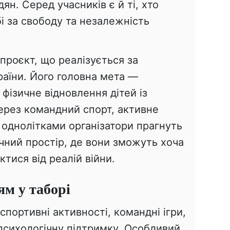
ян. Серед учасників є й ті, хто
бі за свободу та незалежність
проєкт, що реалізується за
раїни. Його головна мета —
 фізичне відновлення дітей із
ерез командний спорт, активне
з однолітками організатори прагнуть
чний простір, де вони зможуть хоча
ктися від реалій війни.
м у таборі
портивні активності, командні ігри,
психологічну підтримку. Особливий