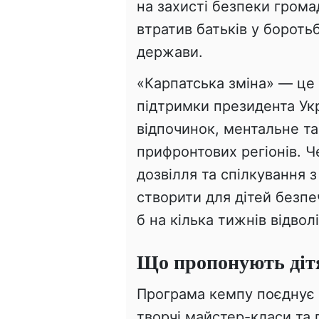
на захисті безпеки громад
втратив батьків у бороть
держави.
«Карпатська зміна» — це 
підтримки президента Ук
відпочинок, ментальне та
прифронтових регіонів. Ч
дозвілля та спілкування 
створити для дітей безпе
б на кілька тижнів відволі
Що пропонують дітя
Програма кемпу поєднує с
творчі майстер-класи та 