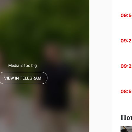
09:5
09:2
09:2
08:5
По