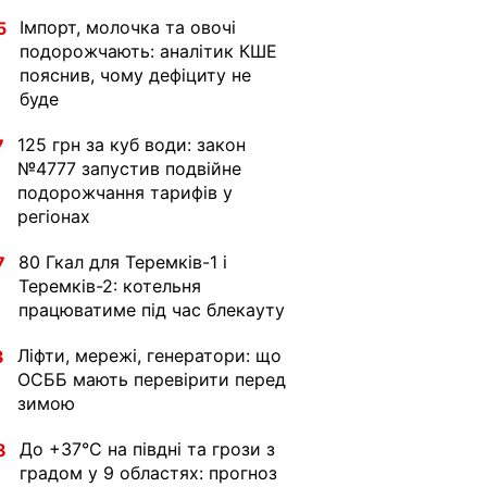
Імпорт, молочка та овочі
5
подорожчають: аналітик КШЕ
пояснив, чому дефіциту не
буде
125 грн за куб води: закон
7
№4777 запустив подвійне
подорожчання тарифів у
регіонах
80 Гкал для Теремків-1 і
7
Теремків-2: котельня
працюватиме під час блекауту
Ліфти, мережі, генератори: що
3
ОСББ мають перевірити перед
зимою
До +37°C на півдні та грози з
8
градом у 9 областях: прогноз