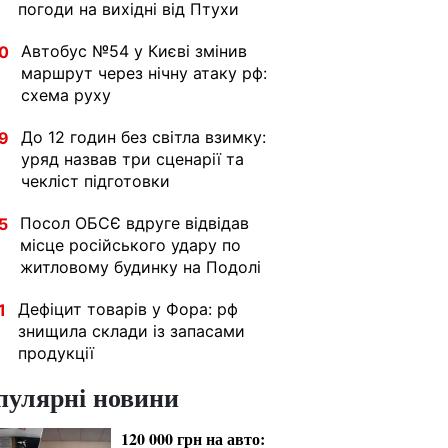
погоди на вихідні від Птухи
Автобус №54 у Києві змінив
0
маршрут через нічну атаку рф:
схема руху
До 12 годин без світла взимку:
9
уряд назвав три сценарії та
чекліст підготовки
Посол ОБСЄ вдруге відвідав
5
місце російського удару по
житловому будинку на Подолі
Дефіцит товарів у Фора: рф
1
знищила склади із запасами
продукції
пулярні новини
120 000 грн на авто: