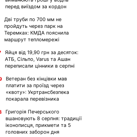
перед виїздом за кордон
Дві труби по 700 мм не
1
пройдуть через парк на
Теремках: КМДА пояснила
маршрут тепломережі
Яйця від 19,90 грн за десяток:
7
АТБ, Сільпо, Varus та Ашан
переписали цінники в серпні
Ветеран без кінцівки мав
9
платити за проїзд через
«квоту»: Укртрансбезпека
покарала перевізника
Григорія Печерського
8
вшановують 8 серпня: традиції
іконописця, прикмети та 5
головних заборон дня