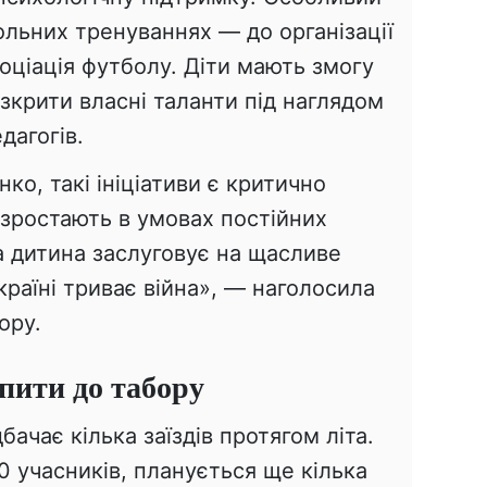
льних тренуваннях — до організації
оціація футболу. Діти мають змогу
озкрити власні таланти під наглядом
дагогів.
ко, такі ініціативи є критично
 зростають в умовах постійних
на дитина заслуговує на щасливе
країні триває війна», — наголосила
ору.
пити до табору
ачає кілька заїздів протягом літа.
0 учасників, планується ще кілька