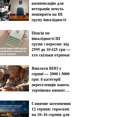
компенсацію для
ветеранів хочуть
поширити на III
групу інвалідності
Пенсія по
інвалідності III
групи з вересня: від
2595 до 10 625 грн —
хто скільки отримає
Виплати ВПО у
серпні — 2000 і 3000
грн: 4 категорії
переселенців мають
терміново оновити
дані
Сонячне затемнення
12 серпня: гороскоп
на 10–16 серпня для