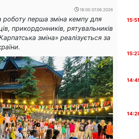
18:00 07.06.2026
а роботу перша зміна кемпу для
15:5
ів, прикордонників, рятувальників
«Карпатська зміна» реалізується за
раїни.
15:2
14:4
14:2