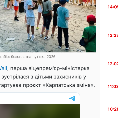
14:0
12:2
 табір: безоплатна путівка 2026
12:0
all
, перша віцепрем'єр-міністерка
зустрілася з дітьми захисників у
стартував проєкт «Карпатська зміна».
11:0
10:2