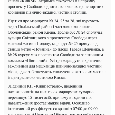
каналі «Київ24». Затримка фіксується в напрямку
проспекту Свободи, одного з ключових транспортних
коридорів північно-західної частини столиці.
Йдеться про маршрути № 24, 25 та 28, які курсують
через Подільський район і частково охоплюють
Оболонський район Києва. Тролейбус № 24 сполучає
вулицю Світлицького з проспектом Свободи через
житлові масиви Подолу, маршрут № 25 прямує від
станції метро «Почайна» до площі Тараса Шевченка, а
№ 28 курсує між проспектом Свободи та залізничним
вокзалом «Північний». Усі три маршрути є критично
важливими для мешканців північно-західної частини
міста, адже забезпечують сполучення житлових масивів
із центральною частиною Києва.
За даними КП «Київпастранс», щоденний
пасажиропотік на цих трьох маршрутах сумарно
перевищує 15 тисяч осіб, причому в години пік
навантаження зростає майже вдвічі. Особливо
інтенсивний рух фіксується вранці з 07:00 до 09:00,
коли мешканці Подолу та Оболоні масово виїжджають