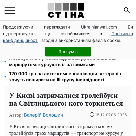
Продовжуючи переглядати Ukrainianwall.com Ви
Зарплата 30 000 грн — пенсія 11 500 грн: ПФУ
підтверджуєте, що ознайомилися з
Політикою
пояснив формулу розрахунку виплат у 2026 році
конфіденційності
і згодні з використанням файлів cookie.
До 19 400 грн на дрова: ПФУ приймає заяви на
субсидію для власників пічного опалення
Зрозумів
Автобус №54 у Києві відновив рух за власним
маршрутом: курсують із затримками
120 000 грн на авто: компенсацію для ветеранів
хочуть поширити на III групу інвалідності
У Києві затрималися тролейбуси
на Світлицького: кого торкнеться
Автор:
Валерій Волошин
18:12 07.06.2026
У Києві на вулиці Світлицького затримується рух
тролейбусів трьох маршрутів — транспорт не курсує у