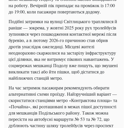
на роботу. Вечірній пік припадає на проміжок із 17:00
до 19:00, коли пасажири повертаються додому.
Подібні затримки на вулиці Світлицького траплялися й
раніше — зокрема, у жовтні 2025 року рух тролейбусів
зупинявся через пошкодження контактної мережі після
буревію, а в лютому 2026-го причиною став обрив
дротів унаслідок ожеледиці. Місцеві жителі
неодноразово скаржилися на застарілу інфраструктуру
цієї ділянки, яка не витримує пікових навантажень. У
соцмережах мешканці Подолу вже пишуть, що змушені
викликати таксі або йти пішки, щоб дістатися до
найближчих станцій метро.
На час затримок пасажирам рекомендують обирати
альтернативні схеми проїзду. Найзручніший варіант —
скористатися станціями метро «Контрактова площа» та
«Почайна», які розташовані в межах пішої доступності
для мешканців Подільського району. Також можна
пересісти на автобусні маршрути № 53 та № 72, що
дублюють частину шляху тролейбусів через проспект