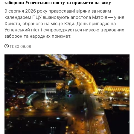
заборони Успенського посту та прикмети на зиму
9 серпня 2026 року православні віряни за новим
календарем ПЦУ вшановують апостола Матфія — учня
Христа, обраного на місце Юди. День припадає на
Успенський піст і супроводжується низкою церковних
заборон та народних прикмет.
11:30 09.08