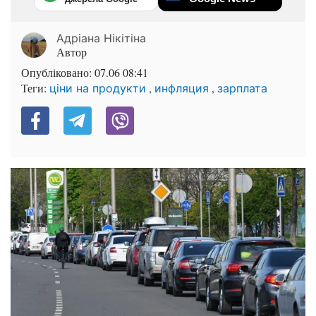
Адріана Нікітіна
Автор
Опубліковано:
07.06 08:41
Теги:
,
,
ціни на продукти
инфляция
зарплата