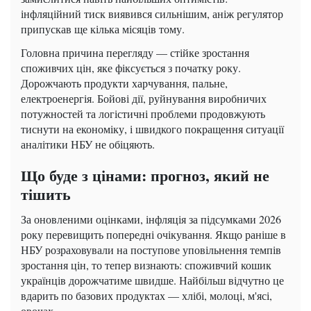
інфляційний тиск виявився сильнішим, аніж регулятор
припускав ще кілька місяців тому.
Головна причина перегляду — стійке зростання
споживчих цін, яке фіксується з початку року.
Дорожчають продукти харчування, пальне,
електроенергія. Бойові дії, руйнування виробничих
потужностей та логістичні проблеми продовжують
тиснути на економіку, і швидкого покращення ситуації
аналітики НБУ не обіцяють.
Що буде з цінами: прогноз, який не
тішить
За оновленими оцінками, інфляція за підсумками 2026
року перевищить попередні очікування. Якщо раніше в
НБУ розраховували на поступове уповільнення темпів
зростання цін, то тепер визнають: споживчий кошик
українців дорожчатиме швидше. Найбільш відчутно це
вдарить по базових продуктах — хлібі, молоці, м'ясі,
овочах.