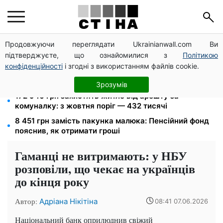
Продовжуючи переглядати Ukrainianwall.com Ви
Пенсія по інвалідності III групи з вересня: від 2595
підтверджуєте, що ознайомилися з
Політикою
до 10 625 грн — хто скільки отримає
конфіденційності
і згодні з використанням файлів cookie.
10 заявок — і МСЦ МВС приїде у громаду: обмін
прав, реєстрація авто та міжнародне посвідчення
Зрозумів
172 940 грн захистять житло від арешту за
комуналку: з жовтня поріг — 432 тисячі
8 451 грн замість пакунка малюка: Пенсійний фонд
пояснив, як отримати гроші
Гаманці не витримають: у НБУ
розповіли, що чекає на українців
до кінця року
Автор:
Адріана Нікітіна
08:41 07.06.2026
Національний банк оприлюднив свіжий