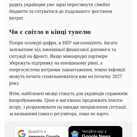
радять українцям уже зараз переглянути сімейні
бюджети та готуватися до подальшого зростання
витрат.
Чи є світло в кінці тунелю
Попри похмурі цифри, в НБУ наголошують: багато
залежатиме від зовнішньої фінансової допомоги та
ситуації на фронті. Якщо міжнародні партнери
збережуть підтримку на нинішньому рівні, а
енергосистема витримає навантаження, темпи інфляції
можуть почати сповільнюватися вже на початку 2027
року.
Втім, найближчі місяці стануть для українців справжнім
випробуванням. Ціни в магазинах продовжать повзти
вгору, і розраховувати на швидке виправлення ситуації,
за визнанням самого регулятора, поки не варто.
Додайте в
Читайте нас у
Google News
джерела Google