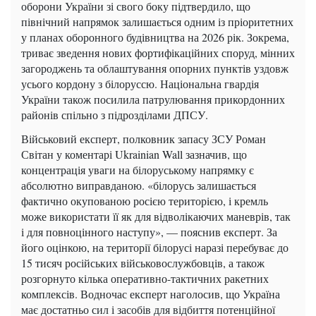
оборони України зі свого боку підтвердило, що
північний напрямок залишається одним із пріоритетних
у планах оборонного будівництва на 2026 рік. Зокрема,
триває зведення нових фортифікаційних споруд, мінних
загороджень та облаштування опорних пунктів уздовж
усього кордону з білоруссю. Національна гвардія
України також посилила патрулювання прикордонних
районів спільно з підрозділами ДПСУ.
Військовий експерт, полковник запасу ЗСУ Роман
Світан у коментарі Ukrainian Wall зазначив, що
концентрація уваги на білоруському напрямку є
абсолютно виправданою. «білорусь залишається
фактично окупованою росією територією, і кремль
може використати її як для відволікаючих маневрів, так
і для повноцінного наступу», — пояснив експерт. За
його оцінкою, на території білорусі наразі перебуває до
15 тисяч російських військовослужбовців, а також
розгорнуто кілька оперативно-тактичних ракетних
комплексів. Водночас експерт наголосив, що Україна
має достатньо сил і засобів для відбиття потенційної