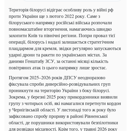
Територія білорусі відіграє особливу роль у війні рф
проти України ще з лютого 2022 року. Саме з
білоруського напрямку російські війська розпочали
повномасштабне вторгнення, намагаючись швидко
захопити Київ та північні регіони. Попри провал тієї
операції, білорусь і надалі залишається стратегічним
плацдармом для кремля, звідки регулярно запускаються
ударні дрони та ракети по українських містах. За
даними Генштабу ЗСУ, за останні місяці кількість
повітряних атак із цього напрямку лише зростає.
Протягом 2025–2026 років ДПСУ неодноразово
фіксувала спроби диверсійно-розвідувальних груп
проникнути на територію України з боку білорусі.
Зокрема, у березні 2025 року прикордонники виявили
групу з чотирьох осіб, які намагалися перетнути кордон
у Чернігівській області. У листопаді того ж року було
зафіксовано спробу прориву в районі Рівненської
області, де порушники використовували безпілотники
для розвідки місцевості. Крім того, у травні 2026 року