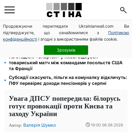
Продовжуючи переглядати Ukrainianwall.com Ви
Працюєте повний день — отримуйте єЯсла: ПФУ
підтверджуєте, що ознайомилися з
Політикою
пояснив умови допомоги на дитину 1-3 роки
конфіденційності
і згодні з використанням файлів cookie.
Пенсійна реформа у вересні: добровільні
накопичення й перегляд спецпенсій суддів
Зрозумів
На стадіоні «Спартак» у Києві відбувся
товариський матч між командами посольств США
та Франції
Субсидії скасують, пільги на комуналку відкличуть:
ПФУ перевіряє доходи пенсіонерів у серпні
Увага ДПСУ попередила: білорусь
готує провокації проти Києва та
заходу України
Автор:
Валерія Шумко
19:00 06.06.2026