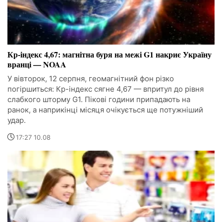
Кр-індекс 4,67: магнітна буря на межі G1 накриє Україну
вранці — NOAA
У вівторок, 12 серпня, геомагнітний фон різко
погіршиться: Кр-індекс сягне 4,67 — впритул до рівня
слабкого шторму G1. Пікові години припадають на
ранок, а наприкінці місяця очікується ще потужніший
удар.
17:27 10.08