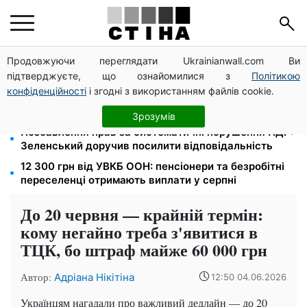
Продовжуючи переглядати Ukrainianwall.com Ви
Спека без відключень: енергосистема впоралась,
підтверджуєте, що ознайомилися з
Політикою
але взимку прогнозують до 16 годин без світла
конфіденційності
і згодні з використанням файлів cookie.
Відстрочку для багатодітних батьків збережуть
попри зниження мобілізаційного віку: заява ЗСУ
Зрозумів
Позбавлення прав за систематичні порушення ПДР:
Зеленський доручив посилити відповідальність
12 300 грн від УВКБ ООН: пенсіонери та безробітні
переселенці отримають виплати у серпні
До 20 червня — крайній термін:
кому негайно треба з'явитися в
ТЦК, бо штраф майже 60 000 грн
Автор:
Адріана Нікітіна
12:50 04.06.2026
Українцям нагадали про важливий дедлайн — до 20