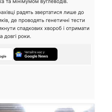
ка та мінімумом вуглеводів.
ахівці радять звертатися лише до
ків, де проводять генетичні тести
икнути спадкових хвороб і отримати
 довгі роки.
Читайте нас у
Google News
ogle