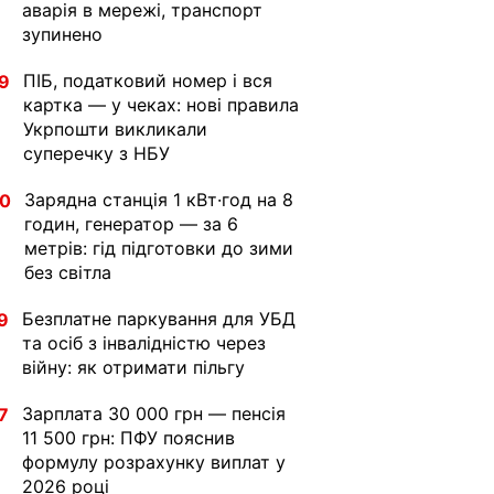
аварія в мережі, транспорт
зупинено
ПІБ, податковий номер і вся
9
картка — у чеках: нові правила
Укрпошти викликали
суперечку з НБУ
Зарядна станція 1 кВт·год на 8
30
годин, генератор — за 6
метрів: гід підготовки до зими
без світла
Безплатне паркування для УБД
9
та осіб з інвалідністю через
війну: як отримати пільгу
Зарплата 30 000 грн — пенсія
7
11 500 грн: ПФУ пояснив
формулу розрахунку виплат у
2026 році