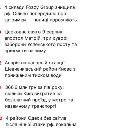
4 склади Fozzy Group знищила
4
рф: Сільпо попередило про
затримки — полиці порожніють
Церковне свято 9 серпня:
0
апостол Матфій, три суворі
заборони Успенського посту та
прикмети на зиму
Аварія на насосній станції:
2
Шевченківський район Києва з
пониженим тиском води
366,6 млн грн за пів року:
6
скільки Київ витратив на
безплатний проїзд у метро та
наземному транспорті
4 райони Одеси без світла
2
після нічної атаки рф: локальна