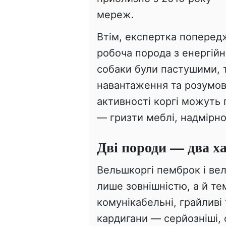
мереж.
Втім, експертка поперед
робоча порода з енергій
собаки були пастушими, т
навантаження та розумова
активності коргі можуть
— гризти меблі, надмірно
Дві породи — два х
Вельшкоргі пемброк і вел
лише зовнішністю, а й т
комунікабельні, грайливі 
кардигани — серйозніші, 