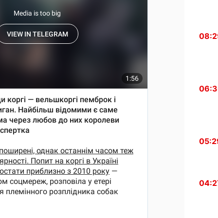
08:2
06:
05:2
04:2