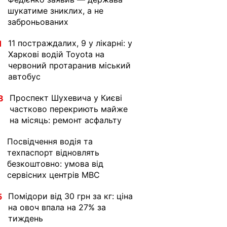
шукатиме зниклих, а не
заброньованих
11 постраждалих, 9 у лікарні: у
1
Харкові водій Toyota на
червоний протаранив міський
автобус
Проспект Шухевича у Києві
8
частково перекриють майже
на місяць: ремонт асфальту
Посвідчення водія та
1
техпаспорт відновлять
безкоштовно: умова від
сервісних центрів МВС
Помідори від 30 грн за кг: ціна
5
на овоч впала на 27% за
тиждень