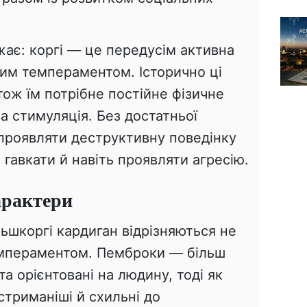
жає: коргі — це передусім активна
ним темпераментом. Історично ці
ож їм потрібне постійне фізичне
 стимуляція. Без достатньої
 проявляти деструктивну поведінку
 гавкати й навіть проявляти агресію.
арактери
ьшкоргі кардиган відрізняються не
емпераментом. Пемброки — більш
та орієнтовані на людину, тоді як
стриманіші й схильні до