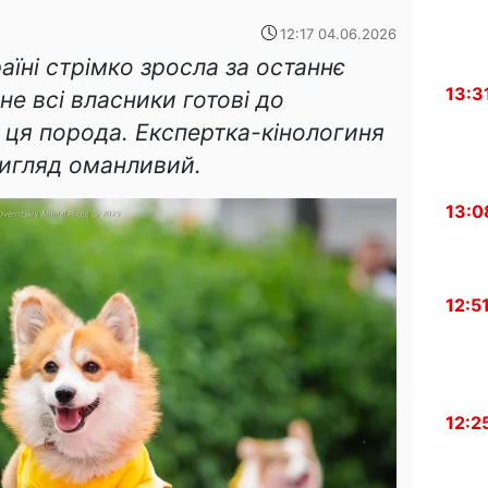
12:17 04.06.2026
аїні стрімко зросла за останнє
13:3
не всі власники готові до
ь ця порода. Експертка-кінологиня
игляд оманливий.
13:0
12:5
12:2