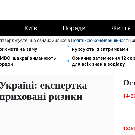
Київ
Поради
Життя
підтверджуєте, що ознайомилися з
Політикою конфіденційності
і 
л Матфій, три суворі
Автобус №54 у Києві відно
прикмети на зиму
курсують із затримками
в МВС: шахраї виманюють
Сонячне затемнення 12 сер
кордон
для всіх знаків зодіаку
Ос
 Україні: експертка
 приховані ризики
14:3
13:5