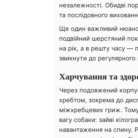
незалежності. Обидві пор
та послідовного вихованн
Ще один важливий нюанс 
подвійний шерстяний пок
на рік, а в решту часу —
звикнути до регулярного 
Харчування та здор
Через подовжений корпус 
хребтом, зокрема до дисп
міжхребцевих гриж. Том
вагу собаки: зайві кілог
навантаження на спину. Р