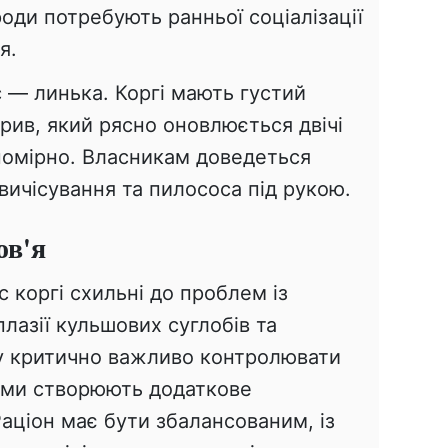
оди потребують ранньої соціалізації
я.
— линька. Коргі мають густий
рив, який рясно оновлюється двічі
 помірно. Власникам доведеться
вичісування та пилососа під рукою.
ов'я
коргі схильні до проблем із
лазії кульшових суглобів та
у критично важливо контролювати
рами створюють додаткове
аціон має бути збалансованим, із