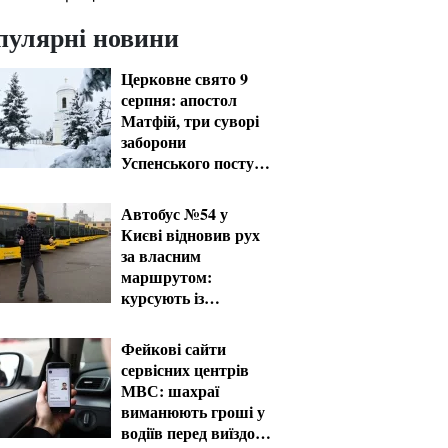
пулярні новини
Церковне свято 9
серпня: апостол
Матфій, три суворі
заборони
Успенського посту
та прикмети на зиму
Автобус №54 у
Києві відновив рух
за власним
маршрутом:
курсують із
затримками
Фейкові сайти
сервісних центрів
МВС: шахраї
виманюють гроші у
водіїв перед виїздом