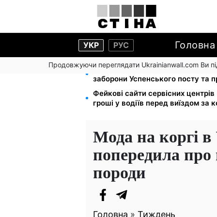
Головна
УКР
РУС
Продовжуючи переглядати Ukrainianwall.com Ви 
Церковне свято 9 серпня: апосто
заборони Успенського посту та 
Фейкові сайти сервісних центрі
гроші у водіїв перед виїздом за 
Мода на коргі в
попередила про
породи
Головна
»
Тиждень