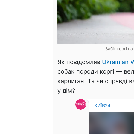
Забіг коргі на
Як повідомляв
Ukrainian W
собак породи коргі — ве
кардиган. Та чи справді 
у дім?