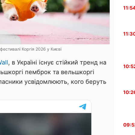
11:5
11:3
 фестивалі Коргія 2026 у Києві
all
, в Україні існує стійкий тренд на
10:5
льшкоргі пемброк та вельшкоргі
власники усвідомлюють, кого беруть
10:2
09:5