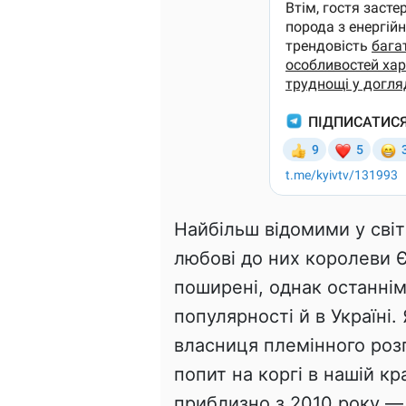
Найбільш відомими у сві
любові до них королеви Є
поширені, однак останні
популярності й в Україні.
власниця племінного роз
попит на коргі в нашій кр
приблизно з 2010 року —