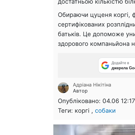
достатньою кількістю біл
Обираючи цуценя коргі, ф
сертифікованих розплідни
батьків. Це допоможе ун
здорового компаньйона на
Додайте в
джерела Go
Адріана Нікітіна
Автор
Опубліковано:
04.06 12:17
Теги: коргі ,
собаки