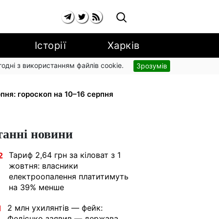
Історії
Харків
згодні з використанням файлів cookie.
Зрозумів
вив рух за власним маршрутом:
пня: гороскоп на 10–16 серпня
танні новини
Тариф 2,64 грн за кіловат з 1
2
жовтня: власники
електроопалення платитимуть
на 39% менше
2 млн ухилянтів — фейк:
1
Федієнко заявив — держава