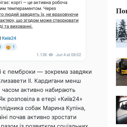
По
ті є пемброки — зокрема завдяки
лизавети ІІ. Кардигани менш
м часом активно набирають
 Як розповіла в етері «Київ24»
плідника собак Марина Купіна,
аїні почав активно зростати
 разом із розвитком соціальних