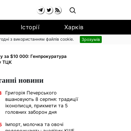
Історії
Харків
згодні з використанням файлів cookie.
Зрозумів
рупи з вересня: від 2595 до 10 625
ку за $10 000: Генпрокуратура
у ТЦК
танні новини
Григорія Печерського
8
вшановують 8 серпня: традиції
іконописця, прикмети та 5
головних заборон дня
Імпорт, молочка та овочі
5
подорожчають: аналітик КШЕ