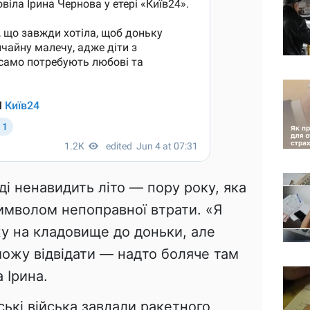
ді ненавидить літо — пору року, яка
символом непоправної втрати. «Я
 на кладовище до доньки, але
 можу відвідати — надто боляче там
 Ірина.
ські війська завдали ракетного