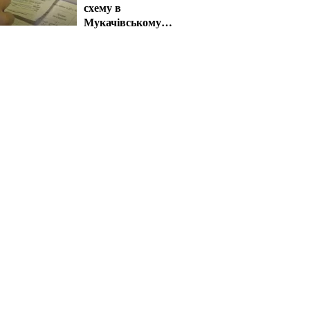
схему в
Мукачівському
ТЦК