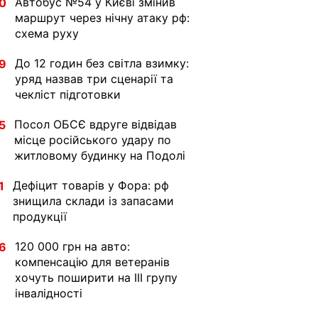
Автобус №54 у Києві змінив
0
маршрут через нічну атаку рф:
схема руху
До 12 годин без світла взимку:
9
уряд назвав три сценарії та
чекліст підготовки
Посол ОБСЄ вдруге відвідав
5
місце російського удару по
житловому будинку на Подолі
Дефіцит товарів у Фора: рф
1
знищила склади із запасами
продукції
120 000 грн на авто:
6
компенсацію для ветеранів
хочуть поширити на III групу
інвалідності