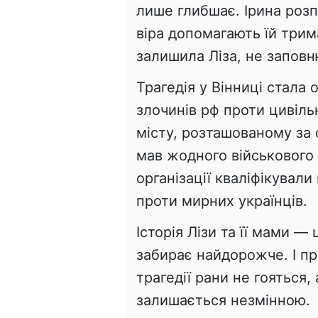
лише глибшає. Ірина розп
віра допомагають їй трим
залишила Ліза, не заповн
Трагедія у Вінниці стала
злочинів рф проти цивіль
місту, розташованому за с
мав жодного військового
організації кваліфікувал
проти мирних українців.
Історія Лізи та її мами —
забирає найдорожче. І пр
трагедії рани не гояться,
залишається незмінною.