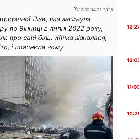
12:30 04.06.2026
ирирічної Лізи, яка загинула
12:2
ру по Вінниці в липні 2022 року,
а про свій біль. Жінка зізналася,
то, і пояснила чому.
12:0
11:0
10:2