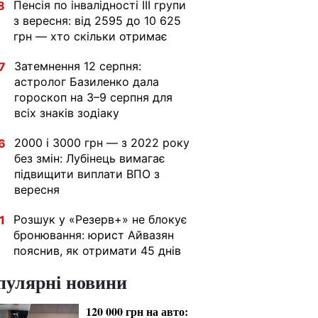
Пенсія по інвалідності III групи
8
з вересня: від 2595 до 10 625
грн — хто скільки отримає
Затемнення 12 серпня:
7
астролог Базиленко дала
гороскоп на 3–9 серпня для
всіх знаків зодіаку
2000 і 3000 грн — з 2022 року
6
без змін: Лубінець вимагає
підвищити виплати ВПО з
вересня
Розшук у «Резерв+» не блокує
1
бронювання: юрист Айвазян
пояснив, як отримати 45 днів
пулярні новини
120 000 грн на авто: