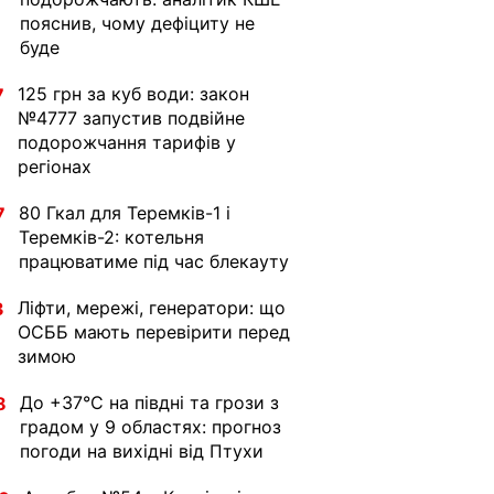
пояснив, чому дефіциту не
буде
125 грн за куб води: закон
7
№4777 запустив подвійне
подорожчання тарифів у
регіонах
80 Гкал для Теремків-1 і
7
Теремків-2: котельня
працюватиме під час блекауту
Ліфти, мережі, генератори: що
3
ОСББ мають перевірити перед
зимою
До +37°C на півдні та грози з
8
градом у 9 областях: прогноз
погоди на вихідні від Птухи