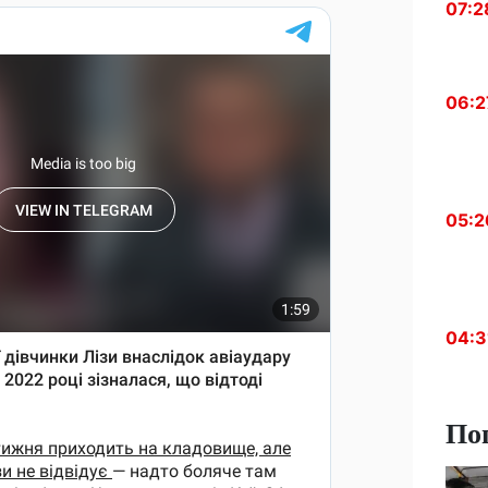
07:2
06:2
05:2
04:3
По