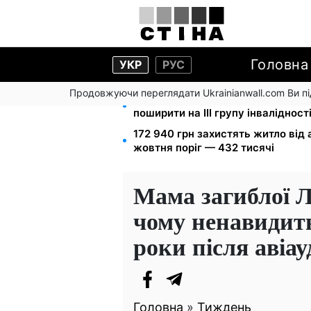
Головна
УКР
РУС
Продовжуючи переглядати Ukrainianwall.com Ви 
120 000 грн на авто: компенсаці
поширити на III групу інвалідност
172 940 грн захистять житло від 
жовтня поріг — 432 тисячі
Мама загиблої Лі
чому ненавидить 
роки після авіа
Головна
»
Тиждень