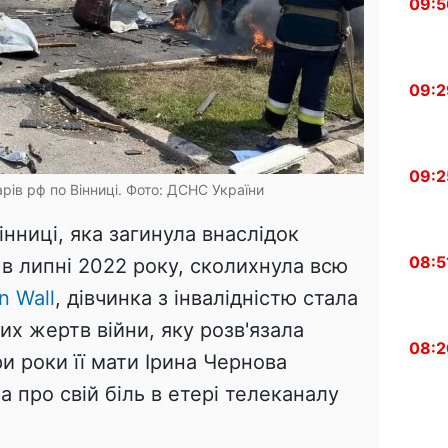
09:5
09:2
09:2
рів рф по Вінниці. Фото: ДСНС України
Вінниці, яка загинула внаслідок
08:5
 в липні 2022 року, сколихнула всю
n Wall
, дівчинка з інвалідністю стала
их жертв війни, яку розв'язала
08:2
и роки її мати Ірина Чернова
а про свій біль в етері телеканалу