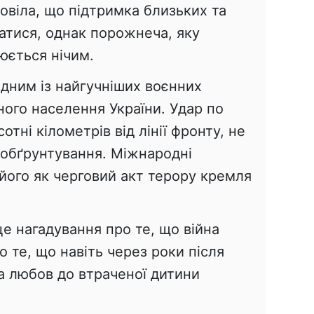
овіла, що підтримка близьких та
атися, однак порожнеча, яку
юється нічим.
 одним із найгучніших воєнних
ного населення України. Удар по
отні кілометрів від лінії фронту, не
 обґрунтування. Міжнародні
и його як черговий акт терору кремля
 це нагадування про те, що війна
о те, що навіть через роки після
 а любов до втраченої дитини