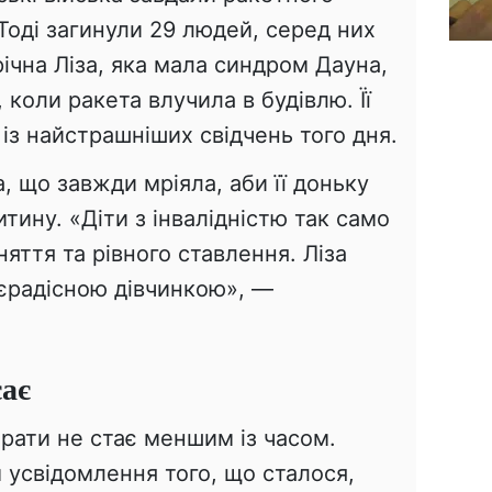
 Тоді загинули 29 людей, серед них
ічна Ліза, яка мала синдром Дауна,
 коли ракета влучила в будівлю. Її
 із найстрашніших свідчень того дня.
, що завжди мріяла, аби її доньку
тину. «Діти з інвалідністю так само
яття та рівного ставлення. Ліза
тєрадісною дівчинкою», —
сає
трати не стає меншим із часом.
 усвідомлення того, що сталося,