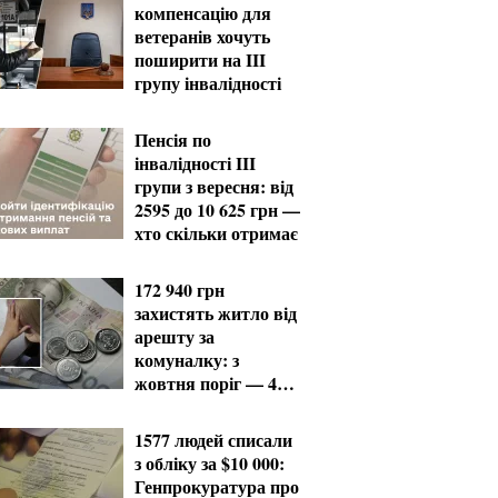
компенсацію для
ветеранів хочуть
поширити на III
групу інвалідності
Пенсія по
інвалідності III
групи з вересня: від
2595 до 10 625 грн —
хто скільки отримає
172 940 грн
захистять житло від
арешту за
комуналку: з
жовтня поріг — 432
тисячі
1577 людей списали
з обліку за $10 000:
Генпрокуратура про