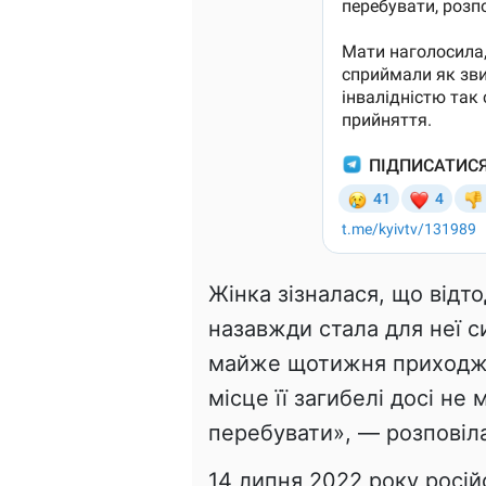
Жінка зізналася, що відто
назавжди стала для неї 
майже щотижня приходжу
місце її загибелі досі не
перебувати», — розповіла
14 липня 2022 року росій