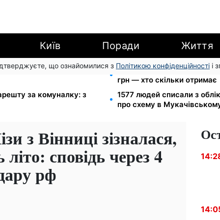
Київ
Поради
Життя
підтверджуєте, що ознайомилися з
Політикою конфіденційності
і 
ю для ветеранів хочуть
Пенсія по інвалідності III г
і
грн — хто скільки отримає
арешту за комуналку: з
1577 людей списали з облі
про схему в Мукачівськом
Ос
зи з Вінниці зізналася,
літо: сповідь через 4
14:2
удару рф
14:0