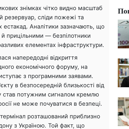
икових знімках чітко видно масштаб
По
 резервуар, сліди пожежі та
х естакад. Аналітики зазначають, що
 й прицільними — безпілотники
разливих елементах інфраструктури.
лася напередодні відкриття
ного економічного форуму, на
виступає з програмними заявами.
'єкту в безпосередній близькості від
у став потужним сигналом кремлю
росії не може почуватися в безпеці.
 термінал розташований приблизно
дону з Україною. Той факт, що