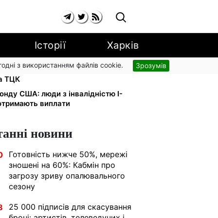
Історії
Харків
згодні з використанням файлів cookie.
Зрозумів
и в розшуку: Федоров розкрив
та ТЦК
онду США: люди з інвалідністю I-
 отримають виплати
танні новини
Готовність нижче 50%, мережі
0
зношені на 60%: Кабмін про
загрозу зриву опалювального
сезону
25 000 підписів для скасування
8
броні: артистів, телеведучих і