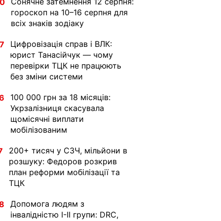
Сонячне затемнення 12 серпня:
30
гороскоп на 10–16 серпня для
всіх знаків зодіаку
Цифровізація справ і ВЛК:
7
юрист Танасійчук — чому
перевірки ТЦК не працюють
без зміни системи
100 000 грн за 18 місяців:
6
Укрзалізниця скасувала
щомісячні виплати
мобілізованим
200+ тисяч у СЗЧ, мільйони в
7
розшуку: Федоров розкрив
план реформи мобілізації та
ТЦК
Допомога людям з
8
інвалідністю I-II групи: DRC,