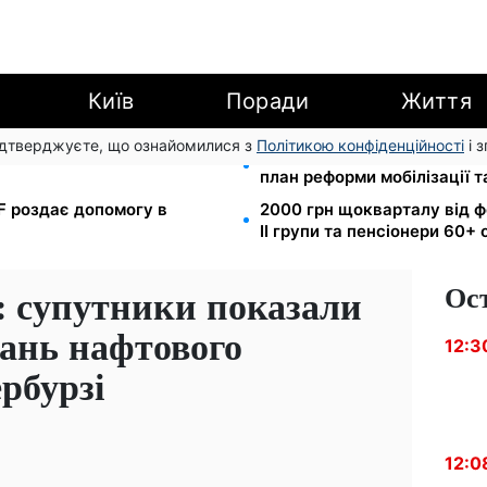
Київ
Поради
Життя
підтверджуєте, що ознайомилися з
Політикою конфіденційності
і 
з 1 вересня: від 2595 до 10
200+ тисяч у СЗЧ, мільйон
план реформи мобілізації 
EF роздає допомогу в
2000 грн щокварталу від ф
II групи та пенсіонери 60+
Ос
ч: супутники показали
ань нафтового
12:3
рбурзі
12:0