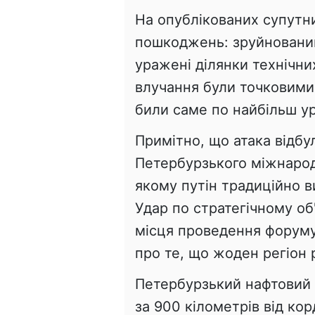
На опублікованих супутн
пошкоджень: зруйнований
уражені ділянки технічни
влучання були точковими
били саме по найбільш у
Примітно, що атака відбу
Петербурзького міжнарод
якому путін традиційно 
Удар по стратегічному об
місця проведення форум
про те, що жоден регіон 
Петербурзький нафтовий
за 900 кілометрів від кор