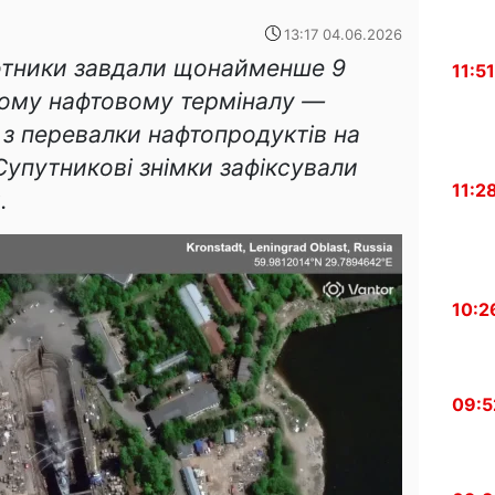
13:17 04.06.2026
ілотники завдали щонайменше 9
11:51
кому нафтовому терміналу —
з перевалки нафтопродуктів на
 Супутникові знімки зафіксували
11:2
.
10:2
09:5