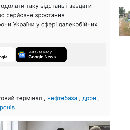
одолати таку відстань і завдати
про серйозне зростання
ни України у сфері далекобійних
Читайте нас у
Google News
ogle
7
товий термінал ,
нефтебаза
,
дрон
,
ронів