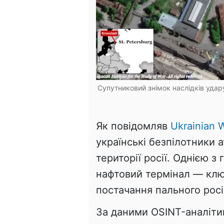
Супутниковий знімок наслідків удар
Як повідомляв
Ukrainian W
українські безпілотники а
території росії. Однією з
нафтовий термінал — клю
постачання пального росій
За даними OSINT-аналітик