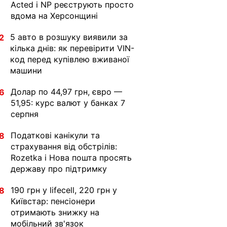
Acted і NP реєструють просто
вдома на Херсонщині
5 авто в розшуку виявили за
2
кілька днів: як перевірити VIN-
код перед купівлею вживаної
машини
Долар по 44,97 грн, євро —
6
51,95: курс валют у банках 7
серпня
Податкові канікули та
8
страхування від обстрілів:
Rozetka і Нова пошта просять
державу про підтримку
190 грн у lifecell, 220 грн у
8
Київстар: пенсіонери
отримають знижку на
мобільний зв'язок