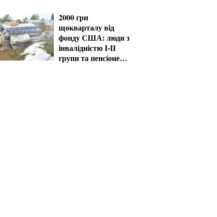
2000 грн
щокварталу від
фонду США: люди з
інвалідністю I-II
групи та пенсіонери
60+ отримають
виплати