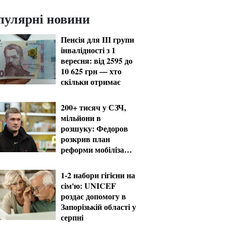
пулярні новини
Пенсія для III групи
інвалідності з 1
вересня: від 2595 до
10 625 грн — хто
скільки отримає
200+ тисяч у СЗЧ,
мільйони в
розшуку: Федоров
розкрив план
реформи мобілізації
та ТЦК
1-2 набори гігієни на
сім'ю: UNICEF
роздає допомогу в
Запорізькій області у
серпні