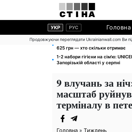
Головна
УКР
РУС
Продовжуючи переглядати Ukrainianwall.com Ви 
Пенсія для III групи інвалідності 
625 грн — хто скільки отримає
1-2 набори гігієни на сім'ю: UNIC
Запорізькій області у серпні
9 влучань за ні
масштаб руйнув
терміналу в пете
Головна
»
Тиждень