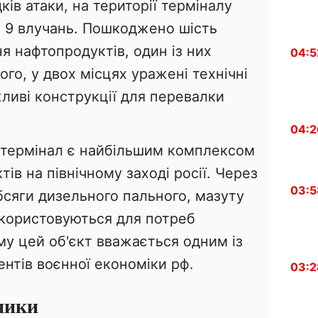
ків атаки, на території терміналу
 9 влучань. Пошкоджено шість
ня нафтопродуктів, один із них
04:5
ого, у двох місцях уражені технічні
ливі конструкції для перевалки
04:2
 термінал є найбільшим комплексом
ів на північному заході росії. Через
03:5
бсяги дизельного пального, мазуту
використовуються для потреб
ому цей об'єкт вважається одним із
нтів воєнної економіки рф.
03:2
ники