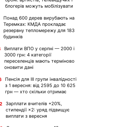
блогерів можуть мобілізувати
Понад 600 дерев вирубають на
Теремках: КМДА прокладає
резервну тепломережу для 183
будинків
Виплати ВПО у серпні — 2000 і
8
3000 грн: 4 категорії
переселенців мають терміново
оновити дані
Пенсія для III групи інвалідності
6
з 1 вересня: від 2595 до 10 625
грн — хто скільки отримає
Зарплати вчителів +20%,
2
стипендії ×2: уряд підвищує
виплати з вересня