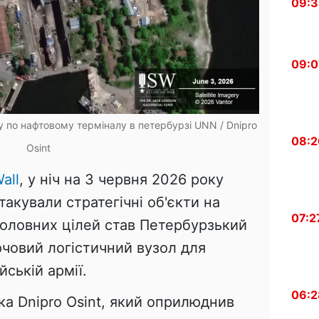
09:
09:0
у по нафтовому терміналу в петербурзі
UNN / Dnipro
08:2
Osint
all
, у ніч на 3 червня 2026 року
такували стратегічні об'єкти на
07:2
 головних цілей став Петербурзький
човий логістичний вузол для
ській армії.
06:2
а Dnipro Osint, який оприлюднив