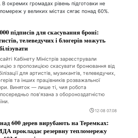
 В окремих громадах рівень підготовки не
ломереж у великих містах сягає понад 60%.
 000 підписів для скасування броні:
тистів, телеведучих і блогерів можуть
білізувати
сайті Кабінету Міністрів зареєстрували
тицію з пропозицією скасувати бронювання від
ілізації для артистів, музикантів, телеведучих,
герів та інших працівників розважальної
ри. Виняток — лише ті, чия робота
зпосередньо пов'язана з обороноздатністю
їни.
12:08 07.08
над 600 дерев вирубають на Теремках:
ДА прокладає резервну тепломережу