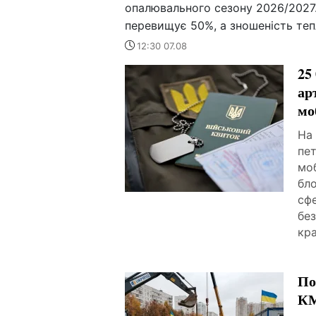
опалювального сезону 2026/2027.
перевищує 50%, а зношеність теп
12:30 07.08
25
ар
мо
На 
пе
моб
бло
сфе
бе
кра
По
КМ