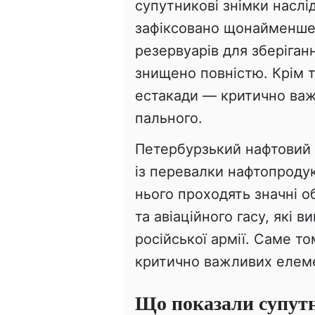
супутникові знімки наслід
зафіксовано щонайменше
резервуарів для зберіган
знищено повністю. Крім т
естакади — критично важ
пального.
Петербурзький нафтовий
із перевалки нафтопродукт
нього проходять значні о
та авіаційного гасу, які 
російської армії. Саме т
критично важливих елеме
Що показали супут