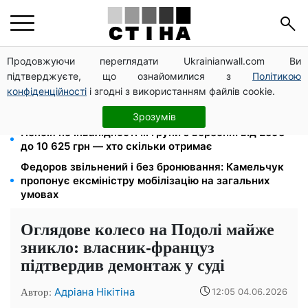
Продовжуючи переглядати Ukrainianwall.com Ви
Метро прийматиме киян до тривоги, але без
підтверджуєте, що ознайомилися з
Політикою
наметів: Бондаренко назвав правила
конфіденційності
і згодні з використанням файлів cookie.
120 000 грн на авто: компенсацію для ветеранів
хочуть поширити на III групу інвалідності
Зрозумів
Пенсія по інвалідності III групи з вересня: від 2595
до 10 625 грн — хто скільки отримає
Федоров звільнений і без бронювання: Камельчук
пропонує ексміністру мобілізацію на загальних
умовах
Оглядове колесо на Подолі майже
зникло: власник-француз
підтвердив демонтаж у суді
Автор:
Адріана Нікітіна
12:05 04.06.2026