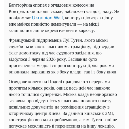
Багаторічна епопея з оглядовим колесом на
Контрактовій площі, схоже, наближається до фіналу. Як
повідомляє
, конструкцію атракціону
Ukrainian Wall
вже майже повністю демонтували — на місці
залишилися лише окремі елементи каркасу.
Французький підприємець Луї Тутен, якого міські
служби називають власником атракціону, підтвердив
факт демонтажу під час судового засідання, що
відбулося 3 червня 2026 року. Засідання було
присвячене саме долі спірної конструкції, яка роками
викликала нарікання як з боку влади, так і з боку киян.
Оглядове колесо на Подолі працювало з перервами
протягом кількох років, однак весь цей час навколо
нього точилися суперечки. Міська влада неодноразово
заявляла про відсутність у власника повного пакету
дозвільних документів на розміщення атракціону в
історичному центрі Києва. За даними київських ЗМІ,
конструкцію визнали проблемною, а сам Тутен раніше
допускав можливість її перенесення на іншу локацію.