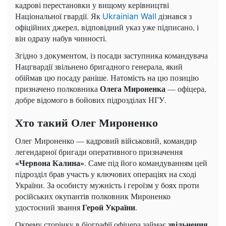
кадрові перестановки у вищому керівництві
Національної гвардії. Як
дізнався з
Ukrainian Wall
офіційних джерел, відповідний указ уже підписано, і
він одразу набув чинності.
Згідно з документом, із посади заступника командувача
Нацгвардії звільнено бригадного генерала, який
обіймав цю посаду раніше. Натомість на цю позицію
Олега Мироненка
призначено полковника
— офіцера,
добре відомого в бойових підрозділах НГУ.
Хто такий Олег Мироненко
Олег Мироненко — кадровий військовий, командир
легендарної бригади оперативного призначення
«Червона Калина»
. Саме під його командуванням цей
підрозділ брав участь у ключових операціях на сході
України. За особисту мужність і героїзм у боях проти
російських окупантів полковник Мироненко
Герой України
удостоєний звання
.
звільнення
Окрему сторінку в біографії офіцера займає