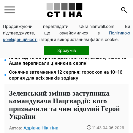
Продовжуючи переглядати Ukrainianwall.com Ви
Бензин від 77,90 грн, дизель до 97,90: ціни на
підтверджуєте, що ознайомилися з
Політикою
пальне на АЗС 8 серпня не змінилися
конфіденційності
і згодні з використанням файлів cookie.
Фейкові сайти сервісних центрів МВС: шахраї
виманюють гроші у водіїв перед виїздом за кордон
Зрозумів
Яйця від 19,90 грн за десяток: АТБ, Сільпо, Varus та
Ашан переписали цінники в серпні
Сонячне затемнення 12 серпня: гороскоп на 10–16
серпня для всіх знаків зодіаку
Зеленський змінив заступника
командувача Нацгвардії: кого
призначили та чим відомий Герой
України
Автор:
Адріана Нікітіна
11:43 04.06.2026