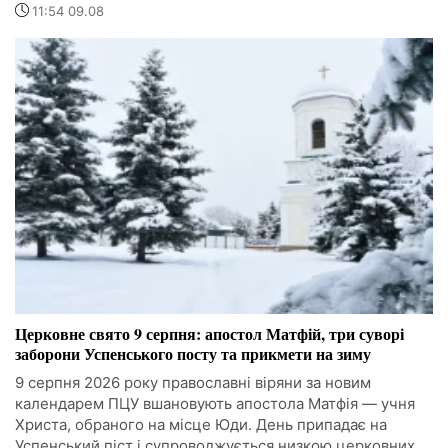
11:54 09.08
Церковне свято 9 серпня: апостол Матфій, три суворі
заборони Успенського посту та прикмети на зиму
9 серпня 2026 року православні віряни за новим
календарем ПЦУ вшановують апостола Матфія — учня
Христа, обраного на місце Юди. День припадає на
Успенський піст і супроводжується низкою церковних