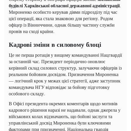
будівлі Харківської обласної державної адміністрації
.
Мироненко особисто керував діями підрозділу під час
цієї операції, яка стала знаковою для регіону. Родом
офіцер із Вінниччини, однак більшу частину служби
провів на сході країни.
Кадрові зміни в силовому блоці
Це не перша ротація у вищому командуванні Нацгвардії
за останній час. Президент періодично оновлює
керівний склад силових структур, залучаючи офіцерів із
реальним бойовим досвідом. Призначення Мироненка
— логічний крок у межах цієї стратегії, адже заступник
командувача НГУ відповідає за бойову підготовку
особового складу.
В Офісі президента окремих коментарів щодо мотивів
кадрового рішення наразі не надавали, однак джерела у
військових колах відзначають, що бойові заслуги та
управлінський досвід Мироненка були ключовими
факторами при призначенні. Національна гвардія