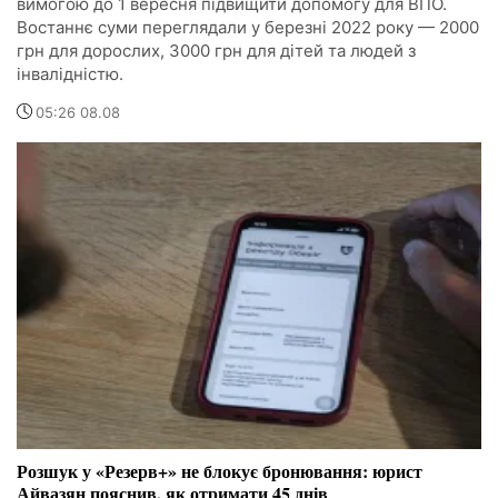
вимогою до 1 вересня підвищити допомогу для ВПО.
Востаннє суми переглядали у березні 2022 року — 2000
грн для дорослих, 3000 грн для дітей та людей з
інвалідністю.
05:26 08.08
Розшук у «Резерв+» не блокує бронювання: юрист
Айвазян пояснив, як отримати 45 днів