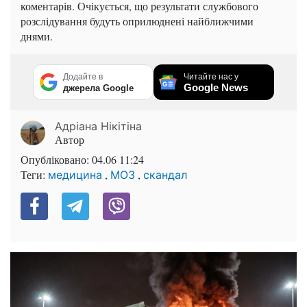
коментарів. Очікується, що результати службового
розслідування будуть оприлюднені найближчими
днями.
Додайте в
Читайте нас у
Google News
джерела Google
Адріана Нікітіна
Автор
Опубліковано:
04.06 11:24
Теги:
,
,
медицина
МОЗ
скандал