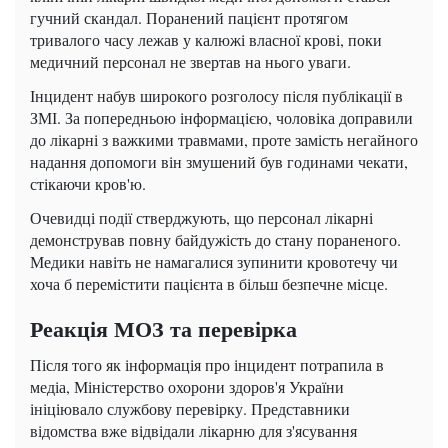
гучний скандал. Поранений пацієнт протягом
тривалого часу лежав у калюжі власної крові, поки
медичний персонал не звертав на нього уваги.
Інцидент набув широкого розголосу після публікації в
ЗМІ. За попередньою інформацією, чоловіка доправили
до лікарні з важкими травмами, проте замість негайного
надання допомоги він змушений був годинами чекати,
стікаючи кров'ю.
Очевидці події стверджують, що персонал лікарні
демонстрував повну байдужість до стану пораненого.
Медики навіть не намагалися зупинити кровотечу чи
хоча б перемістити пацієнта в більш безпечне місце.
Реакція МОЗ та перевірка
Після того як інформація про інцидент потрапила в
медіа, Міністерство охорони здоров'я України
ініціювало службову перевірку. Представники
відомства вже відвідали лікарню для з'ясування