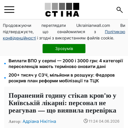
Продовжуючи переглядати Ukrainianwall.com Ви
Мавіки, зарядні станції та апарати для реанімації:
підтверджуєте, що ознайомилися з
Політикою
Християнський корпус передав вантаж на
Запорізький та Покровський напрямки
конфіденційності
і згодні з використанням файлів cookie.
26 000 підписів — Зеленський доручив РНБО
Зрозумів
позбавляти водіїв прав за систематичні порушення
Виплати ВПО у серпні — 2000 і 3000 грн: 4 категорії
переселенців мають терміново оновити дані
200+ тисяч у СЗЧ, мільйони в розшуку: Федоров
розкрив план реформи мобілізації та ТЦК
Поранений годину стікав кров'ю у
Київській лікарні: персонал не
реагував — що виявила перевірка
Автор:
Адріана Нікітіна
11:24 04.06.2026