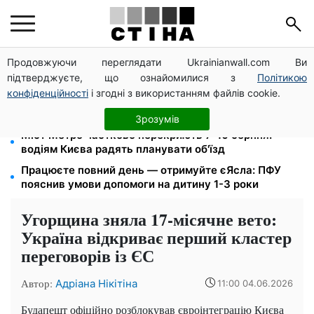
Продовжуючи переглядати Ukrainianwall.com Ви
200+ тисяч у СЗЧ, мільйони в розшуку: Федоров
підтверджуєте, що ознайомилися з
Політикою
розкрив план реформи мобілізації та ТЦК
конфіденційності
і згодні з використанням файлів cookie.
Допомога людям з інвалідністю I-II групи: DRC,
Acted і NP реєструють просто вдома на Херсонщині
Зрозумів
Міст Метро частково перекриють 7-10 серпня:
водіям Києва радять планувати об'їзд
Працюєте повний день — отримуйте єЯсла: ПФУ
пояснив умови допомоги на дитину 1-3 роки
Угорщина зняла 17-місячне вето:
Україна відкриває перший кластер
переговорів із ЄС
Автор:
Адріана Нікітіна
11:00 04.06.2026
Будапешт офіційно розблокував євроінтеграцію Києва