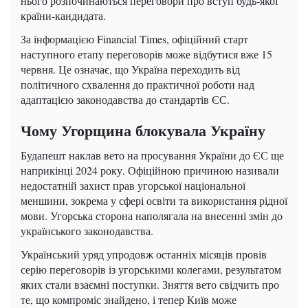
нього розпочинаються переговори про вступ будь-якої
країни-кандидата.
За інформацією Financial Times, офіційний старт
наступного етапу переговорів може відбутися вже 15
червня. Це означає, що Україна переходить від
політичного схвалення до практичної роботи над
адаптацією законодавства до стандартів ЄС.
Чому Угорщина блокувала Україну
Будапешт наклав вето на просування України до ЄС ще
наприкінці 2024 року. Офіційною причиною називали
недостатній захист прав угорської національної
меншини, зокрема у сфері освіти та використання рідної
мови. Угорська сторона наполягала на внесенні змін до
українського законодавства.
Український уряд упродовж останніх місяців провів
серію переговорів із угорськими колегами, результатом
яких стали взаємні поступки. Зняття вето свідчить про
те, що компроміс знайдено, і тепер Київ може