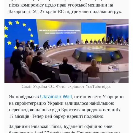
після компромісу щодо прав угорської меншини на
Закарпатті. Усі 27 країн ЄС підтримали подальший рух.
Саміт Україна-ЄС. Фото: скріншот YouTube-відео
Як повідомляв
, питання вето Угорщини
Ukrainian Wall
на євроінтеграцію України залишалося найбільшою
перешкодою на шляху до Брюсселя впродовж останніх
17 місяців. Тепер цей бар'єр нарешті подолано.
За даними Financial Times, Будапешт офіційно зняв
блокування, і всі 27 країн-членів Євросоюзу погодили