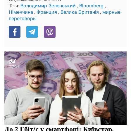
Теги:
,
,
Володимир Зеленський
Bloomberg
,
,
,
Німеччина
Франция
Велика Британія
мирные
переговоры
До 2 Гбіт/с у смартфоні: Київстар,