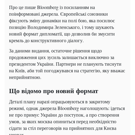
Про це пише Bloomberg із посиланням на
поінформовані джерела. Європейські союзники
фіксують зміну динаміки на полі бою, яка посилює
позицію Володимира Зеленського, і тому шукають
новий формат дипломатії, що дозволив би змусити
кремль до конструктивного діалогу.
За даними видання, остаточне рішення щодо
продовження цих зусиль залишається виключно за
президентом України. Партнери не планують тиснути
на Київ, аби той погоджувався на стратегію, яку вважає
неприйнятною.
Що відомо про новий формат
Деталі плану наразі опрацьовуються в закритому
режимі, однак джерела Bloomberg наголошують: ідеться
не про примус України до поступок, а про створення
умов, за яких москва опиниться перед необхідністю
сідати за стіл переговорів на прийнятних для Києва
умовах.