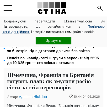
Продовжуючи переглядати Ukrainianwall.com Ви
Долар по 44,50 грн, євро — 51,34: курс валют у
підтверджуєте, що ознайомилися з
Політикою
банках 9 серпня
конфіденційності
і згодні з використанням файлів cookie.
Посвідчення водія та техпаспорт відновлять
безкоштовно: умова від сервісних центрів МВС
Зрозумів
Зарядна станція 1 кВт·год на 8 годин, генератор —
за 6 метрів: гід підготовки до зими без світла
Пенсія по інвалідності III групи з вересня: від 2595
до 10 625 грн — хто скільки отримає
Німеччина, Франція та Британія
готують план: як змусити росію
сісти за стіл переговорів
Автор:
Адріана Нікітіна
10:44 04.06.2026
Німеччина, Франція та Велика Британія почали спільну