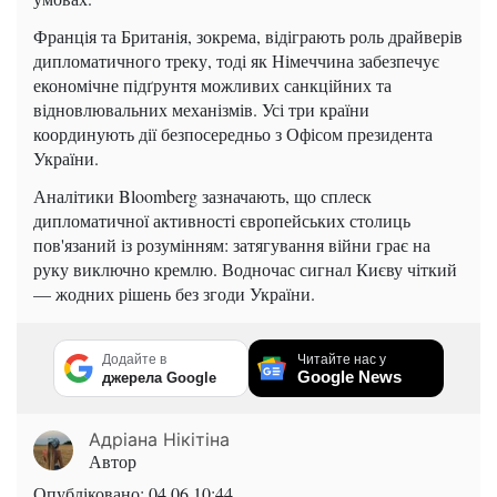
Франція та Британія, зокрема, відіграють роль драйверів
дипломатичного треку, тоді як Німеччина забезпечує
економічне підґрунтя можливих санкційних та
відновлювальних механізмів. Усі три країни
координують дії безпосередньо з Офісом президента
України.
Аналітики Bloomberg зазначають, що сплеск
дипломатичної активності європейських столиць
пов'язаний із розумінням: затягування війни грає на
руку виключно кремлю. Водночас сигнал Києву чіткий
— жодних рішень без згоди України.
Додайте в
Читайте нас у
Google News
джерела Google
Адріана Нікітіна
Автор
Опубліковано:
04.06 10:44