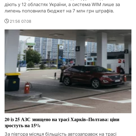
діють у 12 областях України, а система WIM лише за
липень поповнила бюджет на 7 млн грн штрафів.
21:56 07.08
20 із 25 АЗС знищено на трасі Харків–Полтава: ціни
зростуть на 15%
За півтора місяця більшість автозаправок на трасі