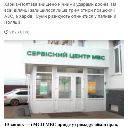
Харків–Полтава знищено нічними ударами дронів. На
всій ділянці залишилося лише три-чотири працюючі
АЗС, а Харків і Суми ризикують опинитися у паливній
ізоляції.
21:26 07.08
10 заявок — і МСЦ МВС приїде у громаду: обмін прав,