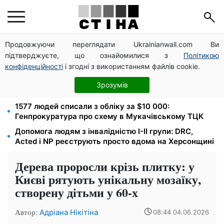
Продовжуючи переглядати Ukrainianwall.com Ви
Федоров звільнений і без бронювання: Камельчук
підтверджуєте, що ознайомилися з
Політикою
пропонує ексміністру мобілізацію на загальних
умовах
конфіденційності
і згодні з використанням файлів cookie.
Звільнені з полону безплатно відновлять
Зрозумів
посвідчення водія: умови від МВС
1577 людей списали з обліку за $10 000:
Генпрокуратура про схему в Мукачівському ТЦК
Допомога людям з інвалідністю I-II групи: DRC,
Acted і NP реєструють просто вдома на Херсонщині
Дерева проросли крізь плитку: у
Києві рятують унікальну мозаїку,
створену дітьми у 60-х
Автор:
Адріана Нікітіна
08:44 04.06.2026