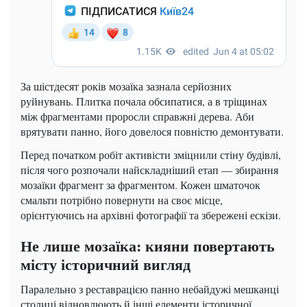
За шістдесят років мозаїка зазнала серйозних
руйнувань. Плитка почала обсипатися, а в тріщинах
між фрагментами проросли справжні дерева. Аби
врятувати панно, його довелося повністю демонтувати.
Перед початком робіт активісти зміцнили стіну будівлі,
після чого розпочали найскладніший етап — збирання
мозаїки фрагмент за фрагментом. Кожен шматочок
смальти потрібно повернути на своє місце,
орієнтуючись на архівні фотографії та збережені ескізи.
Не лише мозаїка: кияни повертають
місту історичний вигляд
Паралельно з реставрацією панно небайдужі мешканці
столиці відновлюють й інші елементи історичної