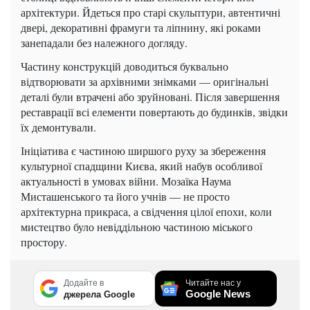
архітектури. Йдеться про старі скульптури, автентичні
двері, декоративні фрамуги та ліпнину, які роками
занепадали без належного догляду.
Частину конструкцій доводиться буквально
відтворювати за архівними знімками — оригінальні
деталі були втрачені або зруйновані. Після завершення
реставрації всі елементи повертають до будинків, звідки
їх демонтували.
Ініціатива є частиною ширшого руху за збереження
культурної спадщини Києва, який набув особливої
актуальності в умовах війни. Мозаїка Наума
Мисташенського та його учнів — не просто
архітектурна прикраса, а свідчення цілої епохи, коли
мистецтво було невіддільною частиною міського
простору.
Додайте в
Читайте нас у
Google News
джерела Google