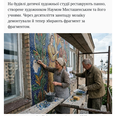
На будівлі дитячої художньої студії реставрують панно,
створене художником Наумом Мисташенським та його
учнями. Через десятиліття занепаду мозаїку
демонтували й тепер збирають фрагмент за
фрагментом.