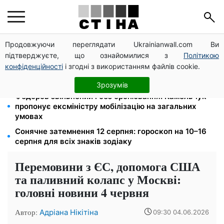
Продовжуючи переглядати Ukrainianwall.com Ви
Тариф 2,64 грн за кіловат з 1 жовтня: власники
підтверджуєте, що ознайомилися з
Політикою
електроопалення платитимуть на 39% менше
конфіденційності
і згодні з використанням файлів cookie.
Середа 12 серпня — найнебезпечніший день тижня:
що можна й не можна робити з 10 до 16 серпня
Зрозумів
Федоров звільнений і без бронювання: Камельчук
пропонує ексміністру мобілізацію на загальних
умовах
Сонячне затемнення 12 серпня: гороскоп на 10–16
серпня для всіх знаків зодіаку
Перемовини з ЄС, допомога США
та паливний колапс у Москві:
головні новини 4 червня
Автор:
Адріана Нікітіна
09:30 04.06.2026