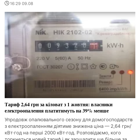
16:29 09.08
Тариф 2,64 грн за кіловат з 1 жовтня: власники
електроопалення платитимуть на 39% менше
Упродовж опалювального сезону для домогосподарств
з електроопаленням діятиме знижена ціна — 2,64 грн/
кВт·год на перші 2000 кВт·год. Розповідаємо, кого
торкнеться новий тариф і як заощадити ще більше за