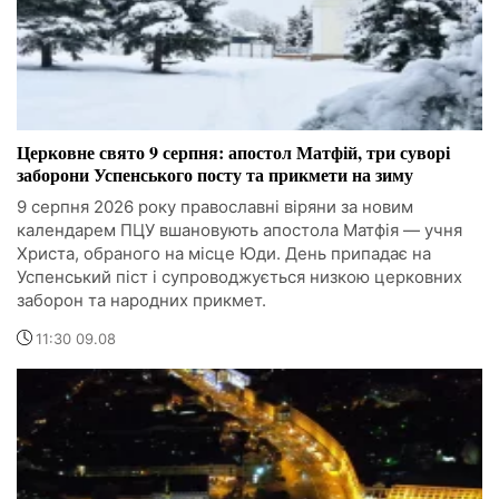
Церковне свято 9 серпня: апостол Матфій, три суворі
заборони Успенського посту та прикмети на зиму
9 серпня 2026 року православні віряни за новим
календарем ПЦУ вшановують апостола Матфія — учня
Христа, обраного на місце Юди. День припадає на
Успенський піст і супроводжується низкою церковних
заборон та народних прикмет.
11:30 09.08