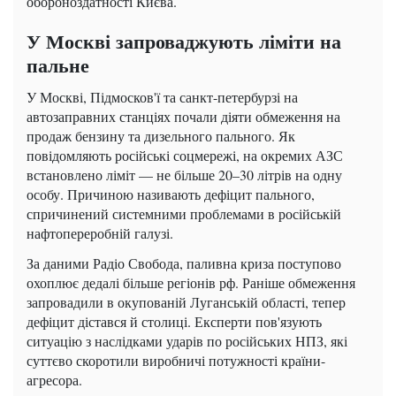
обороноздатності Києва.
У Москві запроваджують ліміти на
пальне
У Москві, Підмосков'ї та санкт-петербурзі на
автозаправних станціях почали діяти обмеження на
продаж бензину та дизельного пального. Як
повідомляють російські соцмережі, на окремих АЗС
встановлено ліміт — не більше 20–30 літрів на одну
особу. Причиною називають дефіцит пального,
спричинений системними проблемами в російській
нафтопереробній галузі.
За даними Радіо Свобода, паливна криза поступово
охоплює дедалі більше регіонів рф. Раніше обмеження
запровадили в окупованій Луганській області, тепер
дефіцит дістався й столиці. Експерти пов'язують
ситуацію з наслідками ударів по російських НПЗ, які
суттєво скоротили виробничі потужності країни-
агресора.