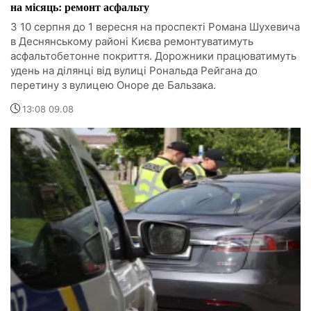
на місяць: ремонт асфальту
З 10 серпня до 1 вересня на проспекті Романа Шухевича
в Деснянському районі Києва ремонтуватимуть
асфальтобетонне покриття. Дорожники працюватимуть
удень на ділянці від вулиці Рональда Рейгана до
перетину з вулицею Оноре де Бальзака.
13:08 09.08