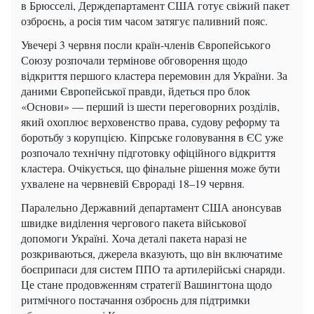
в Брюсселі, Держдепартамент США готує свіжий пакет
озброєнь, а росія тим часом затягує паливний пояс.
Увечері 3 червня посли країн-членів Європейського
Союзу розпочали термінове обговорення щодо
відкриття першого кластера перемовин для України. За
даними Європейської правди, йдеться про блок
«Основи» — перший із шести переговорних розділів,
який охоплює верховенство права, судову реформу та
боротьбу з корупцією. Кіпрське головування в ЄС уже
розпочало технічну підготовку офіційного відкриття
кластера. Очікується, що фінальне рішення може бути
ухвалене на червневій Єврораді 18–19 червня.
Паралельно Державний департамент США анонсував
швидке виділення чергового пакета військової
допомоги Україні. Хоча деталі пакета наразі не
розкриваються, джерела вказують, що він включатиме
боєприпаси для систем ППО та артилерійські снаряди.
Це стане продовженням стратегії Вашингтона щодо
ритмічного постачання озброєнь для підтримки