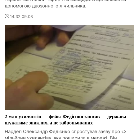
допомогою двозонного лічильника.
14:32 09.08
2 млн ухилянтів — фейк: Федієнко заявив — держава
шукатиме зниклих, а не заброньованих
Нардеп Олександр Федієнко спростував заяву про «2
мільйони ухилянтів», яку поширили в мережі. Він