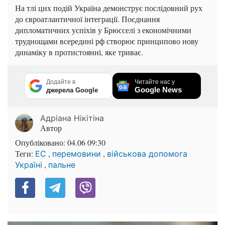
На тлі цих подій Україна демонструє послідовний рух
до євроатлантичної інтеграції. Поєднання
дипломатичних успіхів у Брюсселі з економічними
труднощами всередині рф створює принципово нову
динаміку в протистоянні, яке триває.
Додайте в
Читайте нас у
Google News
джерела Google
Адріана Нікітіна
Автор
Опубліковано:
04.06 09:30
Теги:
,
,
ЕС
перемовини
військова допомога
,
Україні
пальне