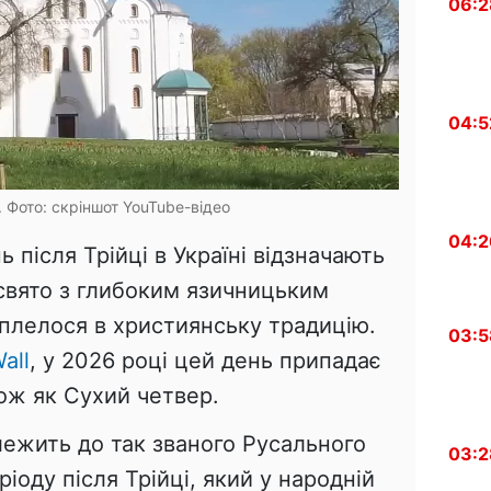
06:2
04:5
 Фото: скріншот YouTube-відео
04:2
 після Трійці в Україні відзначають
вято з глибоким язичницьким
вплелося в християнську традицію.
03:5
all
, у 2026 році цей день припадає
кож як Сухий четвер.
ежить до так званого Русального
03:2
оду після Трійці, який у народній