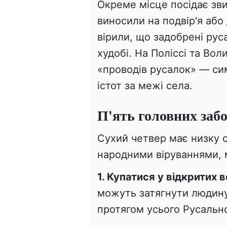
Окреме місце посідає зви
виносили на подвір'я або
вірили, що задобрені ру
худобі. На Поліссі та Вол
«проводів русалок» — си
істот за межі села.
П'ять головних заб
Сухий четвер має низку 
народними віруваннями, 
1. Купатися у відкритих 
можуть затягнути людину
протягом усього Русальн