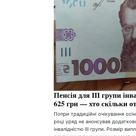
Пенсія для III групи інва
625 грн — хто скільки о
Попри традиційні очікування осін
році уряд не анонсував додатков
інвалідністю III групи. Розмір вип