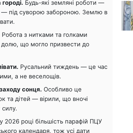
 городі.
Будь-які земляні роботи —
я — під суворою забороною. Землю в
вати.
Робота з нитками та голками
» долю, що могло призвести до
півати.
Русальний тиждень — це час
ими, а не веселощів.
 заходу сонця.
Особливо це
к та дітей — вірили, що вночі
 силу.
у 2026 році більшість парафій ПЦУ
ького календаря, тож усі дати