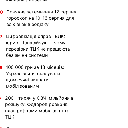
Сонячне затемнення 12 серпня:
30
гороскоп на 10–16 серпня для
всіх знаків зодіаку
Цифровізація справ і ВЛК:
7
юрист Танасійчук — чому
перевірки ТЦК не працюють
без зміни системи
100 000 грн за 18 місяців:
6
Укрзалізниця скасувала
щомісячні виплати
мобілізованим
200+ тисяч у СЗЧ, мільйони в
7
розшуку: Федоров розкрив
план реформи мобілізації та
ТЦК