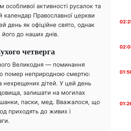
м особливої активності русалок та
й календар Православної церкви
02:2
й день як офіційне свято, однак
 його до наших днів.
02:0
Сухого четверга
ьного Великодня — поминання
01:5
хто помер неприродною смертю:
а нехрещених дітей. У цей день
адовища, залишати на могилах
шанки, паски, мед. Вважалося, що
01:2
од приходять до живих і
аги.