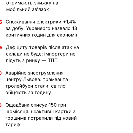
отримають знижку на
мобільний зв'язок
Споживання електрики +1,4%
5
за добу: Укренерго назвало 13
критичних годин для економії
Дефіциту товарів після атак на
5
склади не буде: імпортери не
підуть з ринку — ТПП
Аварійне знеструмлення
0
центру Львова: трамваї та
тролейбуси стали, світло
обіцяють за годину
Ощадбанк списує 150 грн
6
щомісяця: неактивні картки з
грошима потрапили під новий
тариф