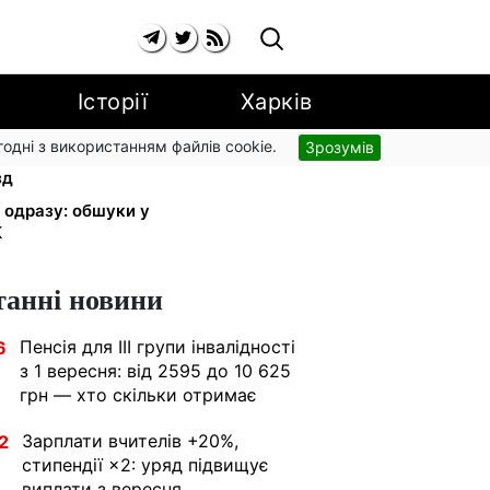
Історії
Харків
згодні з використанням файлів cookie.
Зрозумів
орогу: кияни масово звільняються
зд
и одразу: обшуки у
К
танні новини
Пенсія для III групи інвалідності
6
з 1 вересня: від 2595 до 10 625
грн — хто скільки отримає
Зарплати вчителів +20%,
2
стипендії ×2: уряд підвищує
виплати з вересня