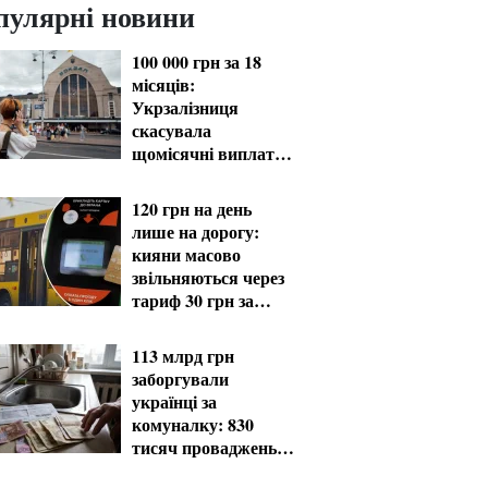
пулярні новини
100 000 грн за 18
місяців:
Укрзалізниця
скасувала
щомісячні виплати
мобілізованим
120 грн на день
лише на дорогу:
кияни масово
звільняються через
тариф 30 грн за
проїзд
113 млрд грн
заборгували
українці за
комуналку: 830
тисяч проваджень у
реєстрі боржників