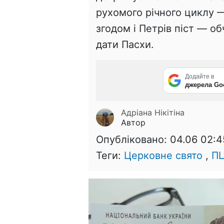
рухомого річного циклу 
згодом і Петрів піст — о
дати Пасхи.
Додайте в
джерела Go
Адріана Нікітіна
Автор
Опубліковано:
04.06 02:4
Теги:
Церковне свято
,
П