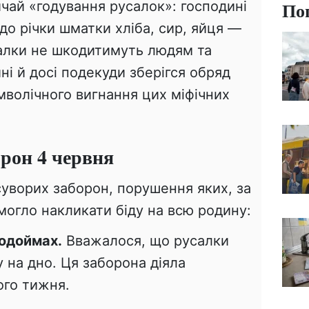
По
чай «годування русалок»: господині
 до річки шматки хліба, сир, яйця —
салки не шкодитимуть людям та
ині й досі подекуди зберігся обряд
мволічного вигнання цих міфічних
орон 4 червня
суворих заборон, порушення яких, за
могло накликати біду на всю родину:
водоймах.
Вважалося, що русалки
 на дно. Ця заборона діяла
ого тижня.