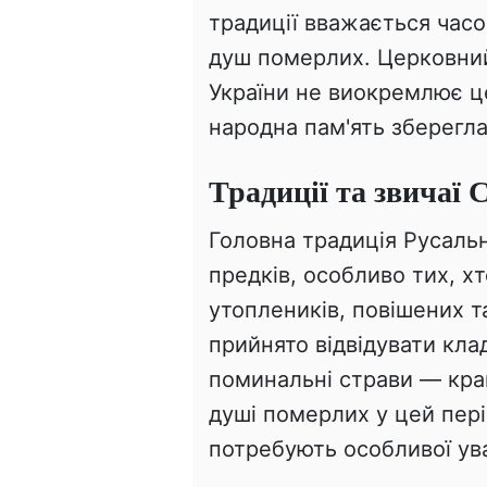
традиції вважається часо
душ померлих. Церковни
України не виокремлює це
народна пам'ять зберегла
Традиції та звичаї 
Головна традиція Русал
предків, особливо тих, 
утоплеників, повішених т
прийнято відвідувати кл
поминальні страви — кра
душі померлих у цей пері
потребують особливої ув