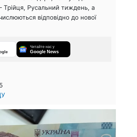
— Трійця, Русальний тиждень, а
бчислюються відповідно до нової
Читайте нас у
Google News
ogle
5
ЦУ