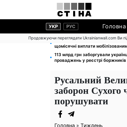
Головна
УКР
РУС
Продовжуючи переглядати Ukrainianwall.com Ви 
100 000 грн за 18 місяців: Укрза
щомісячні виплати мобілізовани
113 млрд грн заборгували україн
проваджень у реєстрі боржників
Русальний Велик
заборон Сухого 
порушувати
Головна
»
Тиждень