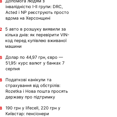
Допомога людям з
8
інвалідністю I-II групи: DRC,
Acted і NP реєструють просто
вдома на Херсонщині
5 авто в розшуку виявили за
2
кілька днів: як перевірити VIN-
код перед купівлею вживаної
машини
Долар по 44,97 грн, євро —
6
51,95: курс валют у банках 7
серпня
Податкові канікули та
8
страхування від обстрілів:
Rozetka і Нова пошта просять
державу про підтримку
190 грн у lifecell, 220 грн у
8
Київстар: пенсіонери