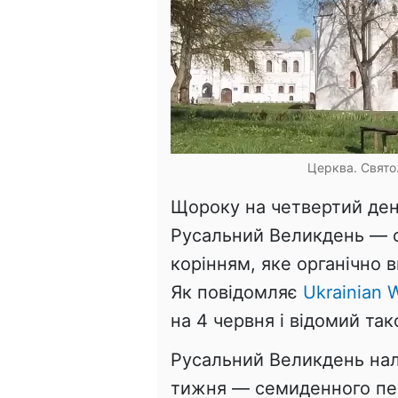
Церква. Свято.
Щороку на четвертий день
Русальний Великдень — с
корінням, яке органічно 
Як повідомляє
Ukrainian W
на 4 червня і відомий та
Русальний Великдень нал
тижня — семиденного пері