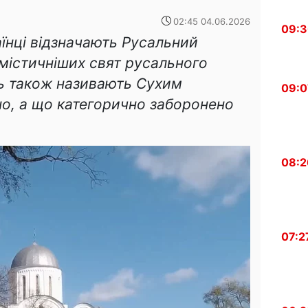
02:45 04.06.2026
09:
їнці відзначають Русальний
містичніших свят русального
нь також називають Сухим
09:0
о, а що категорично заборонено
08:2
07:2