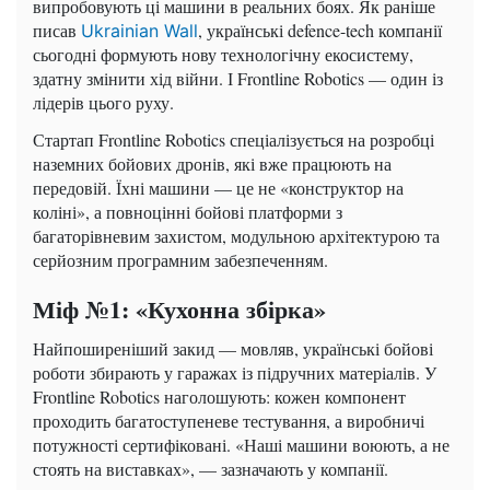
випробовують ці машини в реальних боях. Як раніше
писав
, українські defence-tech компанії
Ukrainian Wall
сьогодні формують нову технологічну екосистему,
здатну змінити хід війни. І Frontline Robotics — один із
лідерів цього руху.
Стартап Frontline Robotics спеціалізується на розробці
наземних бойових дронів, які вже працюють на
передовій. Їхні машини — це не «конструктор на
коліні», а повноцінні бойові платформи з
багаторівневим захистом, модульною архітектурою та
серйозним програмним забезпеченням.
Міф №1: «Кухонна збірка»
Найпоширеніший закид — мовляв, українські бойові
роботи збирають у гаражах із підручних матеріалів. У
Frontline Robotics наголошують: кожен компонент
проходить багатоступеневе тестування, а виробничі
потужності сертифіковані. «Наші машини воюють, а не
стоять на виставках», — зазначають у компанії.