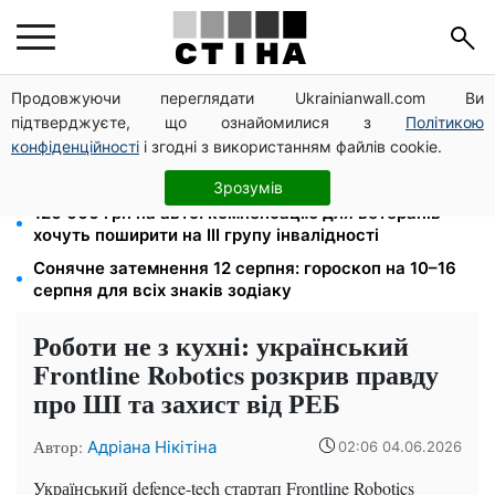
Продовжуючи переглядати Ukrainianwall.com Ви
Зарплата 30 000 грн — пенсія 11 500 грн: ПФУ
підтверджуєте, що ознайомилися з
Політикою
пояснив формулу розрахунку виплат у 2026 році
конфіденційності
і згодні з використанням файлів cookie.
Бензин від 77,90 грн, дизель до 97,90: ціни на
пальне на АЗС 8 серпня не змінилися
Зрозумів
120 000 грн на авто: компенсацію для ветеранів
хочуть поширити на III групу інвалідності
Сонячне затемнення 12 серпня: гороскоп на 10–16
серпня для всіх знаків зодіаку
Роботи не з кухні: український
Frontline Robotics розкрив правду
про ШІ та захист від РЕБ
Автор:
Адріана Нікітіна
02:06 04.06.2026
Український defence-tech стартап Frontline Robotics