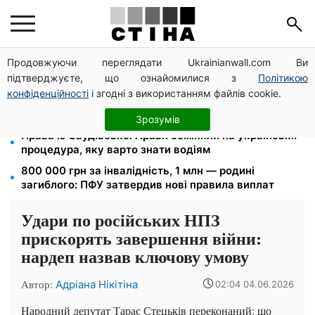
Продовжуючи переглядати Ukrainianwall.com Ви
Студенти-заочники та вечірники втрачають
підтверджуєте, що ознайомилися з
Політикою
відстрочку від мобілізації: кого призвуть у серпні
конфіденційності
і згодні з використанням файлів cookie.
Тариф від 190 грн на місяць: Київстар і lifecell дають
знижки пенсіонерам, Vodafone — без пільг
Зрозумів
Права із Саудівської Аравії обміняли на українські:
процедура, яку варто знати водіям
800 000 грн за інвалідність, 1 млн — родині
загиблого: ПФУ затвердив нові правила виплат
Удари по російських НПЗ
прискорять завершення війни:
нардеп назвав ключову умову
Автор:
Адріана Нікітіна
02:04 04.06.2026
Народний депутат Тарас Стецьків переконаний: що