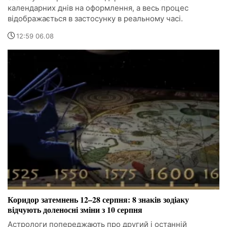
календарних днів на оформлення, а весь процес
відображається в застосунку в реальному часі.
12:59 06.08
Коридор затемнень 12–28 серпня: 8 знаків зодіаку
відчують доленосні зміни з 10 серпня
Астрологи попереджають про другий і останній