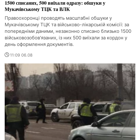
1500 списаних, 500 виїхали одразу: обшуки у
Мукачівському ТЦК та ВЛК
Правоохоронці проводять масштабні обшуки у
Мукачівському ТЦК та військово-лікарській комісії: за
попередніми даними, незаконно списано близько 1500
військовозобов'язаних, із них 500 виїхали за кордон у
день оформлення документів.
11:09 06.08