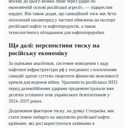
москву до цього можна лише через удари по
економічній основі російської агресії», — підкреслив
нардеп. Він також додав, що санкційний тиск має бути
посилений насамперед у частині обмежень на експорт
російської нафти та нафтопродуктів, а також
технологічного обладнання для нафтопереробки.
Що далі: перспективи тиску на
російську економіку
За оцінками аналітиків, системне виведення з ладу
нафтової інфраструктури рф у поєднанні з посиленням
санкцій здатне суттєво скоротити фінансові можливості
кремля для ведення війни. Уразливість російських НПЗ
перед далекобійними ударами продемонстрували вже
десятки успішних атак українських безпілотників у
2024–2025 роках.
Додатковим фактором тиску, на думку Стецьківа, має
стати повне ембарго на закупівлю російської нафти
країнами, які досі користуються лазівками в