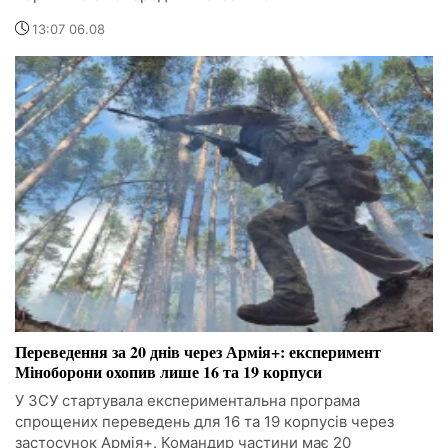
13:07 06.08
Переведення за 20 днів через Армія+: експеримент
Міноборони охопив лише 16 та 19 корпуси
У ЗСУ стартувала експериментальна програма
спрощених переведень для 16 та 19 корпусів через
застосунок Армія+. Командир частини має 20