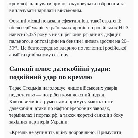
кремля фінансувати армію, закуповувати озброєння та
виплачувати зарплати військовим.
Останні місяці показали ефективність такої стратегії:
після серії ударів українських дронів по російських НПЗ
навесні 2025 року в низці регіонів рф виник дефіцит
пального, а оптові ціни на бензин і дизель зросли на 20–
30%. Це безпосередньо вдарило по логістиці російської
армії та цивільному сектору.
Санкції плюс далекобійні удари:
подвійний удар по кремлю
Тарас Стецьків наголошує: лише військових ударів
недостатньо — потрібен комплексний підхід.
Ключовими інструментами примусу мають стати
далекобійні атаки по нафтопереробних заводах,
терміналах і портах рф, а також жорсткі санкції з боку
західних партнерів України.
«Кремль не зупинить війну добровільно. Примусити