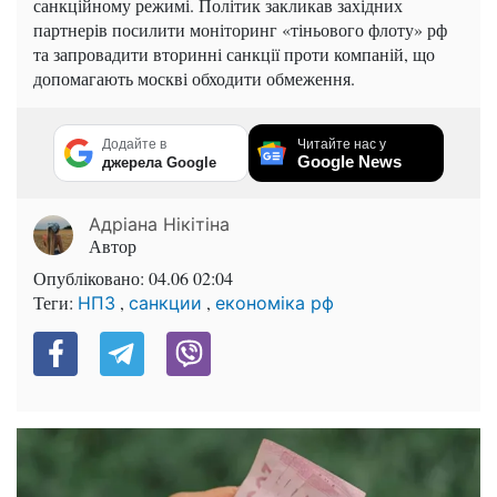
санкційному режимі. Політик закликав західних
партнерів посилити моніторинг «тіньового флоту» рф
та запровадити вторинні санкції проти компаній, що
допомагають москві обходити обмеження.
Додайте в
Читайте нас у
Google News
джерела Google
Адріана Нікітіна
Автор
Опубліковано:
04.06 02:04
Теги:
,
,
НПЗ
санкции
економіка рф