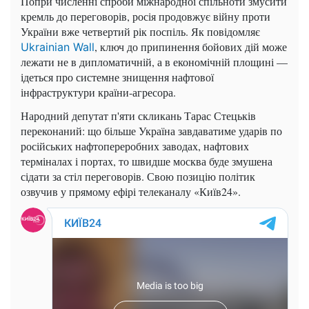
Попри численні спроби міжнародної спільноти змусити
кремль до переговорів, росія продовжує війну проти
України вже четвертий рік поспіль. Як повідомляє
, ключ до припинення бойових дій може
Ukrainian Wall
лежати не в дипломатичній, а в економічній площині —
ідеться про системне знищення нафтової
інфраструктури країни-агресора.
Народний депутат п'яти скликань Тарас Стецьків
переконаний: що більше Україна завдаватиме ударів по
російських нафтопереробних заводах, нафтових
терміналах і портах, то швидше москва буде змушена
сідати за стіл переговорів. Свою позицію політик
озвучив у прямому ефірі телеканалу «Київ24».