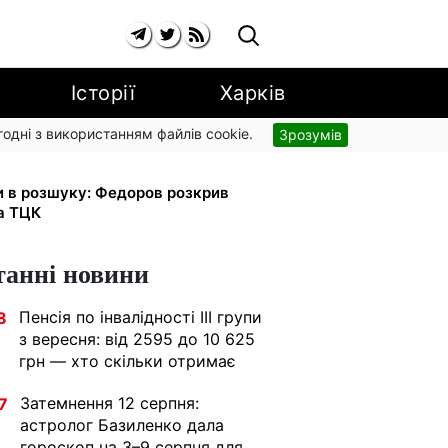
Історії
Харків
згодні з використанням файлів cookie.
Зрозумів
 малюка: Пенсійний фонд пояснив,
и в розшуку: Федоров розкрив
та ТЦК
танні новини
Пенсія по інвалідності III групи
8
з вересня: від 2595 до 10 625
грн — хто скільки отримає
Затемнення 12 серпня:
7
астролог Базиленко дала
гороскоп на 3–9 серпня для