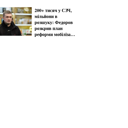
системи
200+ тисяч у СЗЧ,
мільйони в
розшуку: Федоров
розкрив план
реформи мобілізації
та ТЦК