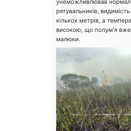
унеможливлював нормаль
рятувальників, видимість
кількох метрів, а темпер
високою, що полум'я вже 
малюки.