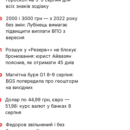
всіх знаків зодіаку
2000 і 3000 грн — з 2022 року
6
без змін: Лубінець вимагає
підвищити виплати ВПО з
вересня
Розшук у «Резерв+» не блокує
1
бронювання: юрист Айвазян
пояснив, як отримати 45 днів
Магнітна буря G1 8–9 серпня:
9
BGS попередила про геошторм
на вихідних
Долар по 44,99 грн, євро —
3
51,98: курс валют у банках 8
серпня
Федоров звільнений і без
9