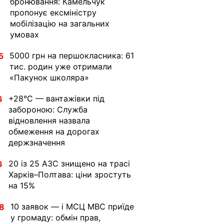
бронювання: Камельчук
пропонує ексміністру
мобілізацію на загальних
умовах
5000 грн на першокласника: 61
5
тис. родин уже отримали
«Пакунок школяра»
+28°C — вантажівки під
6
забороною: Служба
відновлення назвала
обмеження на дорогах
держзначення
20 із 25 АЗС знищено на трасі
6
Харків–Полтава: ціни зростуть
на 15%
10 заявок — і МСЦ МВС приїде
8
у громаду: обмін прав,