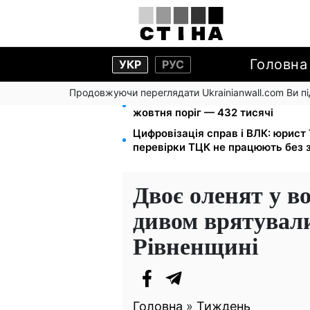
Головна
УКР
РУС
Продовжуючи переглядати Ukrainianwall.com Ви 
172 940 грн захистять житло від 
жовтня поріг — 432 тисячі
Цифровізація справ і ВЛК: юрист
перевірки ТЦК не працюють без 
Двоє оленят у в
дивом врятувал
Рівненщині
Головна
»
Тиждень