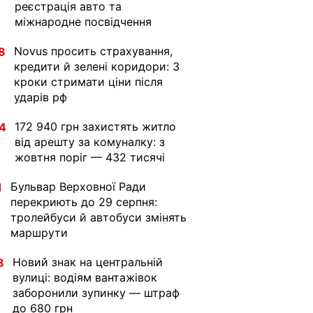
реєстрація авто та
міжнародне посвідчення
Novus просить страхування,
8
кредити й зелені коридори: 3
кроки стримати ціни після
ударів рф
172 940 грн захистять житло
4
від арешту за комуналку: з
жовтня поріг — 432 тисячі
Бульвар Верховної Ради
1
перекриють до 29 серпня:
тролейбуси й автобуси змінять
маршрути
Новий знак на центральній
8
вулиці: водіям вантажівок
заборонили зупинку — штраф
до 680 грн