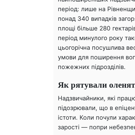
період: лише на Рівненщи
понад 340 випадків загор
площі більше 280 гектарі
період минулого року та
цьогорічна посушлива ве
умови для поширення вог
пожежних підрозділів.
Як рятували оленя
Надзвичайники, які працю
підозрювали, що в епіце
істоти. Коли почули хара
зарості — попри небезпе