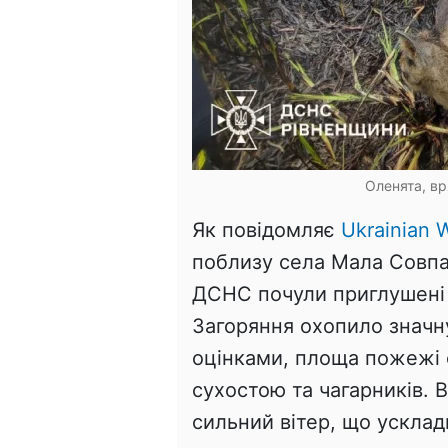
Оленята, вр
Як повідомляє
Ukrainian W
поблизу села Мала Совпа
ДСНС почули приглушені 
Загоряння охопило значн
оцінками, площа пожежі с
сухостою та чагарників.
сильний вітер, що усклад