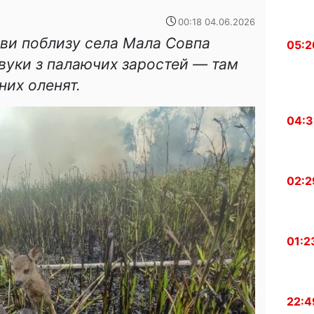
00:18 04.06.2026
рави поблизу села Мала Совпа
05:2
вуки з палаючих заростей — там
них оленят.
04:3
02:2
01:2
22:4