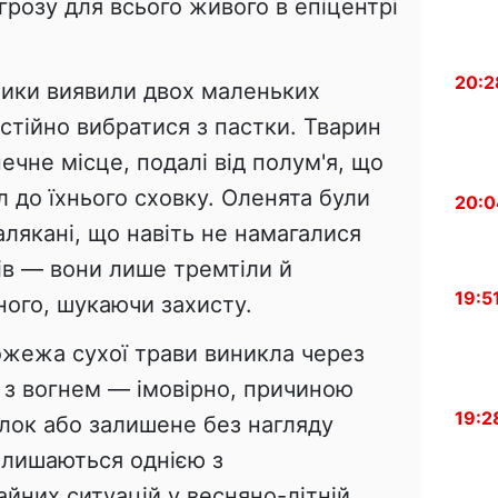
розу для всього живого в епіцентрі
20:2
ники виявили двох маленьких
остійно вибратися з пастки. Тварин
чне місце, подалі від полум'я, що
 до їхнього сховку. Оленята були
20:0
алякані, що навіть не намагалися
ів — вони лише тремтіли й
19:5
ного, шукаючи захисту.
жежа сухої трави виникла через
з вогнем — імовірно, причиною
19:2
лок або залишене без нагляду
залишаються однією з
йних ситуацій у весняно-літній