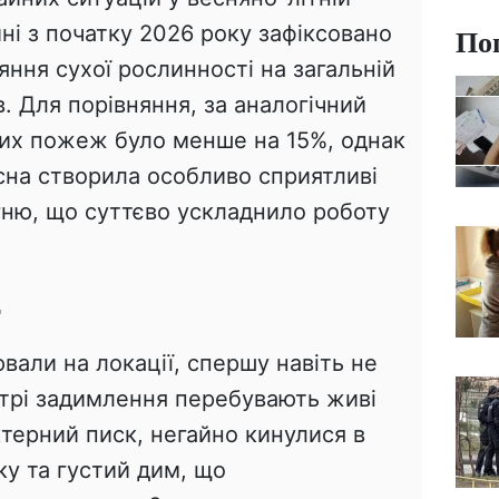
ні з початку 2026 року зафіксовано
По
яння сухої рослинності на загальній
в. Для порівняння, за аналогічний
ких пожеж було менше на 15%, однак
сна створила особливо сприятливі
ню, що суттєво ускладнило роботу
т
вали на локації, спершу навіть не
нтрі задимлення перебувають живі
ктерний писк, негайно кинулися в
ку та густий дим, що