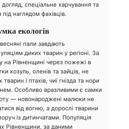
 догляд, спеціальне харчування та
під наглядом фахівців.
умка екологів
 весняні пали завдають
уляціям диких тварин у регіоні. За
у на Рівненщині через пожежі в
ки козуль, оленів та зайців, не
тварин і птахів, чиї гнізда та нори
нем. Особливо вразливими є самки
коту — новонароджені малюки не
атися від вогню, а дорослі тварини
поруч із дитинчатами. Популяція
сах Рівненщини, за даними