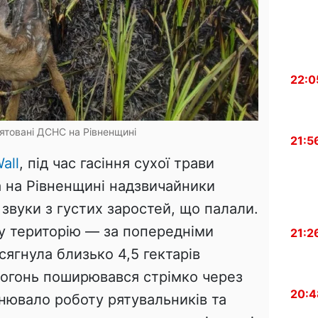
22:0
ятовані ДСНС на Рівненщині
21:5
all
, під час гасіння сухої трави
 на Рівненщині надзвичайники
звуки з густих заростей, що палали.
у територію — за попередніми
21:2
ягнула близько 4,5 гектарів
 Вогонь поширювався стрімко через
20:4
нювало роботу рятувальників та