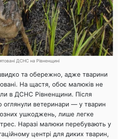
ятовані ДСНС на Рівненщині
швидко та обережно, адже тварини
товані. На щастя, обоє малюків не
ли в ДСНС Рівненщини. Після
о оглянули ветеринари — у тварин
рйозних ушкоджень, лише легке
стрес. Наразі малюки перебувають у
таційному центрі для диких тварин,