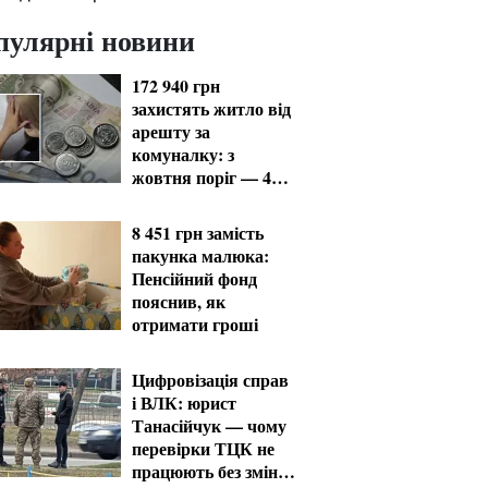
пулярні новини
172 940 грн
захистять житло від
арешту за
комуналку: з
жовтня поріг — 432
тисячі
8 451 грн замість
пакунка малюка:
Пенсійний фонд
пояснив, як
отримати гроші
Цифровізація справ
і ВЛК: юрист
Танасійчук — чому
перевірки ТЦК не
працюють без зміни