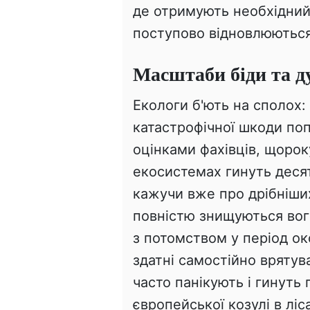
де отримують необхідний
поступово відновлюються 
Масштаби біди та д
Екологи б'ють на сполох:
катастрофічної шкоди поп
оцінками фахівців, щорок
екосистемах гинуть десят
кажучи вже про дрібніших 
повністю знищуються вог
з потомством у період о
здатні самостійно врятув
часто панікують і гинуть 
європейської козулі в лі