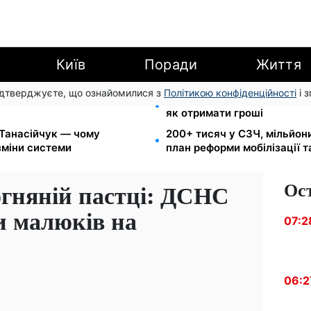
Київ
Поради
Життя
підтверджуєте, що ознайомилися з
Політикою конфіденційності
і 
арешту за комуналку: з
8 451 грн замість пакунка
як отримати гроші
 Танасійчук — чому
200+ тисяч у СЗЧ, мільйон
зміни системи
план реформи мобілізації 
Ос
огняній пастці: ДСНС
и малюків на
07:2
06:2