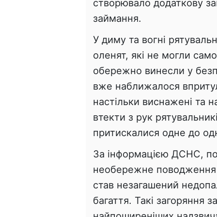
створювало додаткову заг
займання.
У диму та вогні рятуваль
оленят, які не могли сам
обережно винесли у безпе
вже наближалося впритул
настільки виснажені та н
втекти з рук рятувальник
притискалися одне до од
За інформацією ДСНС, по
необережне поводження 
став незагашений недопа
багаття. Такі загоряння 
найпоширеніших надзвича