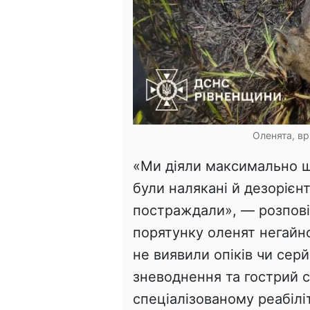
Оленята, вр
«Ми діяли максимально 
були налякані й дезорієн
постраждали», — розпові
порятунку оленят негайн
не виявили опіків чи се
зневоднення та гострий 
спеціалізованому реабілі