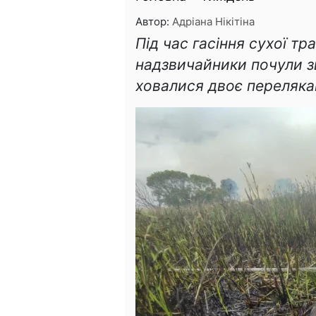
Автор:
Адріана Нікітіна
Під час гасіння сухої т
надзвичайники почули з
ховалися двоє переляка