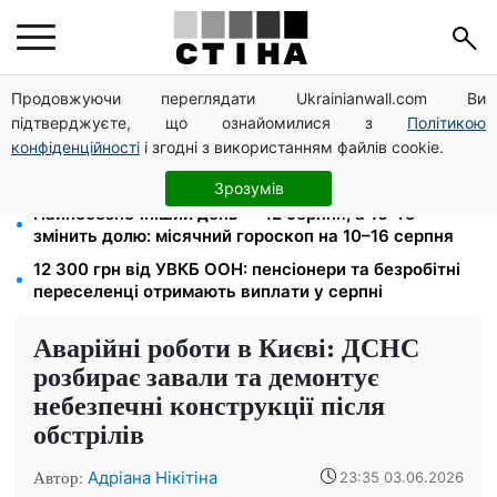
Продовжуючи переглядати Ukrainianwall.com Ви
ФОП 3 групи: 5% єдиного податку і 1% військового
підтверджуєте, що ознайомилися з
Політикою
збору — до 19 серпня, інакше штраф 10%
конфіденційності
і згодні з використанням файлів cookie.
Тариф на воду злетить до 124,89 грн за куб:
водоканали готують подвійне підвищення з вересня
Зрозумів
Найнебезпечніший день — 12 серпня, а 16-те
змінить долю: місячний гороскоп на 10–16 серпня
12 300 грн від УВКБ ООН: пенсіонери та безробітні
переселенці отримають виплати у серпні
Аварійні роботи в Києві: ДСНС
розбирає завали та демонтує
небезпечні конструкції після
обстрілів
Автор:
Адріана Нікітіна
23:35 03.06.2026