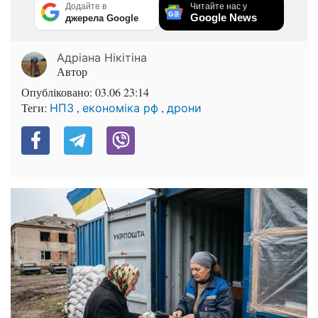
Додайте в
Читайте нас у
Google News
джерела Google
Адріана Нікітіна
Автор
Опубліковано:
03.06 23:14
Теги:
,
,
НПЗ
економіка рф
дрони