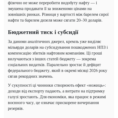
фізично не може переробити видобуту нафту — і
змушена продавати її за зниженими цінами на
зовнішніх ринках. Різниця у вартості між барелем сирої
нафти та барелем дизеля може сягати 20–30 доларів.
Бюджетний тиск і субсидії
За даними аналітичних джерел, кремль уже виділяє
мільярди доларів на субсидування пошкоджених НПЗ і
компенсацію збитків нафтовим компаніям. Ці гроші
вилучаються з інших статей бюджету — зокрема
соціальних видатків. Паралельно зростає й дефіцит
федерального бюджету, який в окремі місяці 2026 року
сягав рекордних значень.
У сукупності ці чинники створюють ефект «ножиць»:
доходи від експорту падають, а витрати на підтримку
галузі зростають. Для економіки, яка працює в режимі
воєнного часу, це означає прискорене вичерпання
резервів.