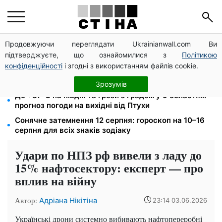
Продовжуючи переглядати Ukrainianwall.com Ви
До 19 400 грн на дрова: ПФУ приймає заяви на
підтверджуєте, що ознайомилися з
Політикою
субсидію для власників пічного опалення
конфіденційності
і згодні з використанням файлів cookie.
Бензин від 77,90 грн, дизель до 97,90: ціни на
пальне на АЗС 8 серпня не змінилися
Зрозумів
До +37°C на півдні та грози з градом у 9 областях:
прогноз погоди на вихідні від Птухи
Сонячне затемнення 12 серпня: гороскоп на 10–16
серпня для всіх знаків зодіаку
Удари по НПЗ рф вивели з ладу до
15% нафтосектору: експерт — про
вплив на війну
Автор:
Адріана Нікітіна
23:14 03.06.2026
Українські дрони системно вибивають нафтопереробні