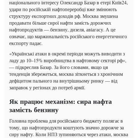
національного інтересу Олександр Базар в етері Київ24,
удари по російській нафтопереробці вже змінюють
структуру експортних доходів рф. Москва змушена
продавати більше сирої нафти замість дорожчих
нафтопродуктів — бензину, дизеля, авіагасу. А це
означає, що маржинальність російського енергетичного
експорту падає.
«Українські атаки в окремі періоди можуть виводити з
ладу до 10–15% виробництва в нафтовому секторі рф»,
— підкреслив Базар. За його словами, якщо ця
тенденція збережеться, москва зіткнеться з хронічним
дефіцитом пального на внутрішньому ринку — від
заправок у регіонах до потреб армії.
Як працює механізм: сира нафта
замість бензину
Головна проблема для російського бюджету полягає в
тому, що нафтопродукти коштують значно дорожче за
сиру нафту. Коли НПЗ зупиняються через атаки, москва