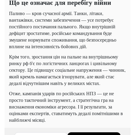
Що це означає для перебігу війни
Паливо — кров сучасної армії. Танки, літаки,
вантажівки, системи забезпечення — усе потребує
постійного постачання пального. Якщо внутрішній
дефіцит зростатиме, російське командування буде
змушене нормувати споживання, що безпосередньо
вплине на інтенсивність бойових дій.
Крім того, зростання цін на пальне на внутрішньому
ринку рф б'є по логістичних ланцюгах і цивільному
сектору. Це підвищує соціальне напруження — чинник,
який кремль намагається ігнорувати, але який стає
дедалі відчутнішим навіть у великих містах.
Отже, кампанія ударів по російських НПЗ — це не
просто тактичний інструмент, а стратегічна гра на
виснаження економіки агресора. І її результати, за
оцінками експертів, ставатимуть дедалі помітнішими в
найближчі місяці.