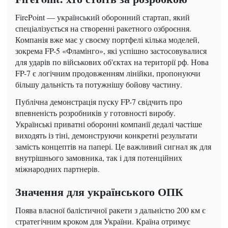
FirePoint — український оборонний стартап, який
спеціалізується на створенні ракетного озброєння.
Компанія вже має у своєму портфелі кілька моделей,
зокрема FP-5 «Фламінго», які успішно застосовувалися
для ударів по військових об'єктах на території рф. Нова
FP-7 є логічним продовженням лінійки, пропонуючи
більшу дальність та потужнішу бойову частину.
Публічна демонстрація пуску FP-7 свідчить про
впевненість розробників у готовності виробу.
Українські приватні оборонні компанії дедалі частіше
виходять із тіні, демонструючи конкретні результати
замість концептів на папері. Це важливий сигнал як для
внутрішнього замовника, так і для потенційних
міжнародних партнерів.
Значення для українського ОПК
Поява власної балістичної ракети з дальністю 200 км є
стратегічним кроком для України. Країна отримує