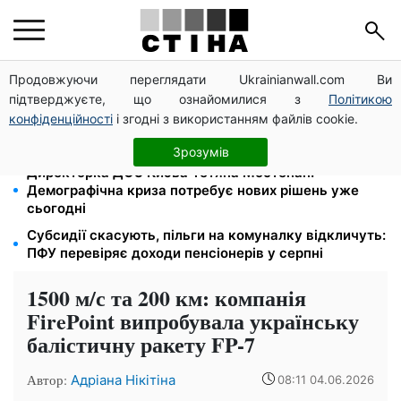
Продовжуючи переглядати Ukrainianwall.com Ви
Працюєте повний день — отримуйте єЯсла: ПФУ
підтверджуєте, що ознайомилися з
Політикою
пояснив умови допомоги на дитину 1-3 роки
конфіденційності
і згодні з використанням файлів cookie.
113 млрд грн заборгували українці за комуналку:
830 тисяч проваджень у реєстрі боржників
Зрозумів
Директорка ДОЗ Києва Тетяна Мостепан:
Демографічна криза потребує нових рішень уже
сьогодні
Субсидії скасують, пільги на комуналку відкличуть:
ПФУ перевіряє доходи пенсіонерів у серпні
1500 м/с та 200 км: компанія
FirePoint випробувала українську
балістичну ракету FP-7
Автор:
Адріана Нікітіна
08:11 04.06.2026