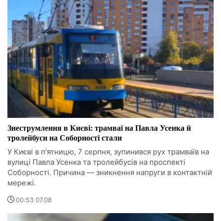
Знеструмлення в Києві: трамваї на Павла Усенка й
тролейбуси на Соборності стали
У Києві в п'ятницю, 7 серпня, зупинився рух трамваїв на
вулиці Павла Усенка та тролейбусів на проспекті
Соборності. Причина — зникнення напруги в контактній
мережі.
00:53 07.08