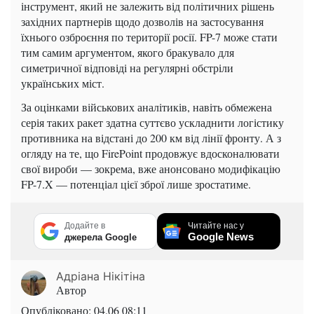
інструмент, який не залежить від політичних рішень
західних партнерів щодо дозволів на застосування
їхнього озброєння по території росії. FP-7 може стати
тим самим аргументом, якого бракувало для
симетричної відповіді на регулярні обстріли
українських міст.
За оцінками військових аналітиків, навіть обмежена
серія таких ракет здатна суттєво ускладнити логістику
противника на відстані до 200 км від лінії фронту. А з
огляду на те, що FirePoint продовжує вдосконалювати
свої вироби — зокрема, вже анонсовано модифікацію
FP-7.X — потенціал цієї зброї лише зростатиме.
Додайте в
Читайте нас у
Google News
джерела Google
Адріана Нікітіна
Автор
Опубліковано:
04.06 08:11